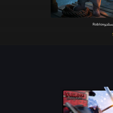
جوRoblox