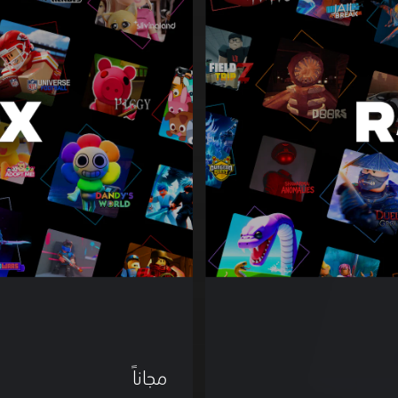
b
l
o
x
مجاناً