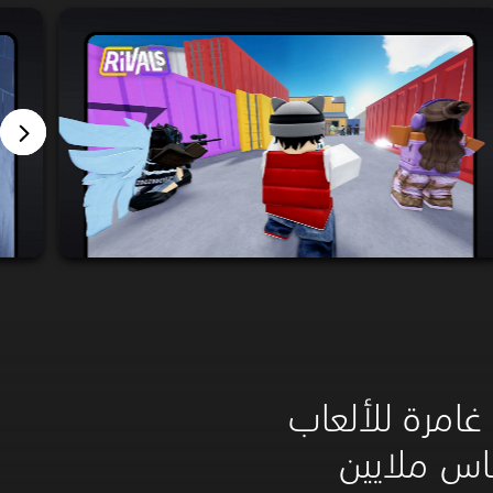
غامرة للألعاب
لناس ملايين