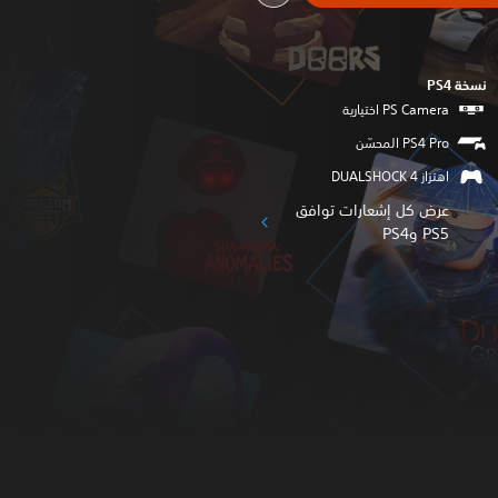
نسخة PS4‏
اهتزاز DUALSHOCK 4‏
عرض كل إشعارات توافق
PS5 وPS4‏