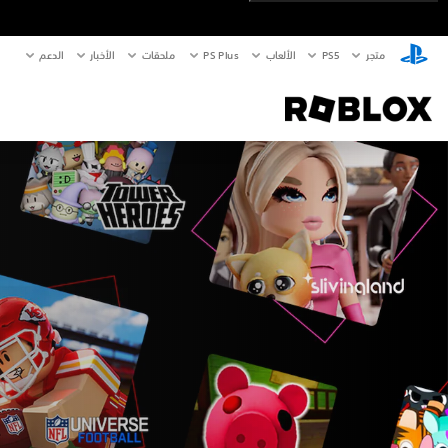
متجر
PS5‏
الألعاب
PS Plus
ملحقات
الأخبار
الدعم