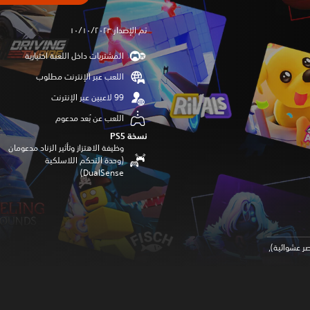
تم الإصدار ١٠/١٠/٢٠٢٣
المشتريات داخل اللعبة اختيارية
اللعب عبر الإنترنت مطلوب
اللعب عن بُعد مدعوم
نسخة PS5‏
وظيفة الاهتزاز وتأثير الزناد مدعومان
(وحدة التحكم اللاسلكية
DualSense‏)
ر عشوائية),