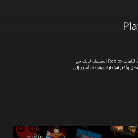
حانت اللحظة التي كنت تنتظرها. مع أزمنة تحميل أسرع بنسبة تصل إلى 30%، استمتع بتجربة لعب أكثر سلاسة واستجابة لألعاب Roblox المفضلة لديك مع
ديد تجربة أفضل وأكثر استجابة ويقودك أسرع إلى