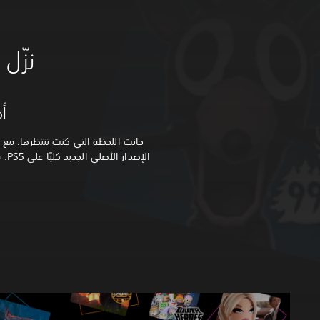
نزّل لعبة Roblox 
أصبحت
الإ
R
o