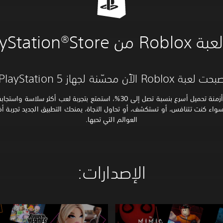
من PlayStation®Store
 لعبة Roblox الآن محسّنة لجهاز PlayStation 5.
صدار الأصلي الجديد كليًا على PS5. سواء كنت تتنافس، أو تستكشف، أو تحاول النجاة، يمنحك التطبيق الج
العوالم التي تحبها.
الإصدارات:‏
R
o