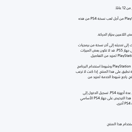
يلزم توفّر PlayStation VR وPlayStation Camera من أجل لعب نسخة PS4 من هذه 
اللاعبين بدوّار الحركة.
للعب هذه اللعبة على جهاز PS5، قد يحتاج جهازك إلى تحديثه إلى آخر نسخة من برمجيات 
النظام. بالرغم من إمكانية لعب هذه اللعبة على جهاز PS5، قد لا تكون بعض الميزات 
تنزيل هذا المنتج عرضة لشروط خدمة PlayStation Network وشروط استخدام البرنامج 
الخاصة بنا بالإضافة إلى أي أحكام إضافية محددة تطبق على هذا المنتج. إذا كنت لا ترغب 
في قبول هذه الشروط، لا تقوم بتنزيل هذا المنتج. راجع شروط الخدمة لمزيد من 
مبلغ يدفع مرة واحدة مقابل ترخيص للتنزيل على عدة أجهزة PS4. تسجيل الدخول إلى 
PlayStation Network غير مطلوب لاستخدام هذا الترخيص على جهاز PS4 الأساسي 
.