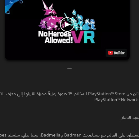
قم بالشراء الآن من PlayStation™Store لاستلام 15 صورة رمزيةً مميزة لتنزيلها إلى
.
ابدأ مسيرة السيطرة على الع