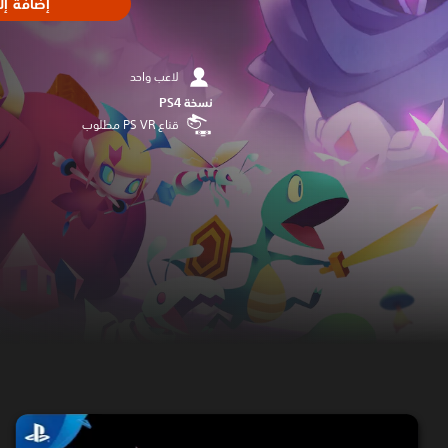
إضافة إل
لاعب واحد
نسخة PS4‏
قناع PS VR مطلوب