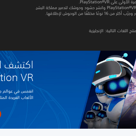
16 نوعًا مختلفًا من الوحوش لإطلاقها.
تج اللغات التالية: الإنجليزية
اكتشف ال
yStation VR
انغمس في عوالم جد
الألعاب الفريدة المتا