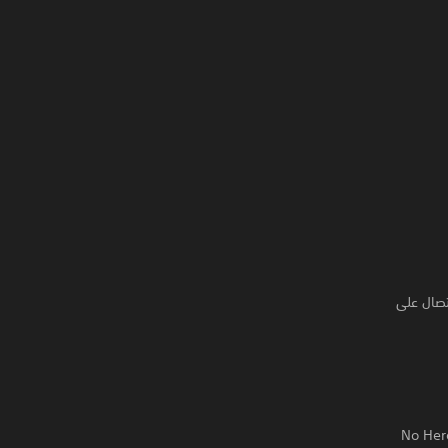
 معرّف الاتصال على
الم مع مساعديك Badman وBadmella، بينما تظهر سلسلة No Heroes