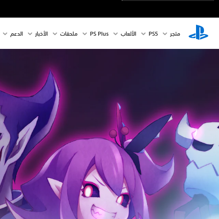
متجر
PS5‏
الألعاب
PS Plus
ملحقات
الأخبار
الدعم