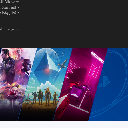
Allowed للمرة الأولى على PlayStation®VR.
• أتقن قوة PlayStation®VR وانشر حشود وحوشك لتدمير مملكة البشر.
• تكاثر وتطور وجرّب أكثر من 
يدعم هذا المن