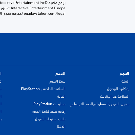
eu.playstation.com/legal لمعرفة حقوق الاستخدام الكاملة.
القيم
الدعم
ا
البيئة
مركز الدعم
ش
إمكانية الوصول
السلامة الخاصة بـ PlayStation
سي
السلامة عبر الإنترنت
الحالة
ا
تحقيق التنوع والمساواة والدمج الاجتماعي
تصليحات PlayStation
ا
إعادة ضبط كلمة المرور
ا
طلب استرداد الأموال
ب
الدلائل