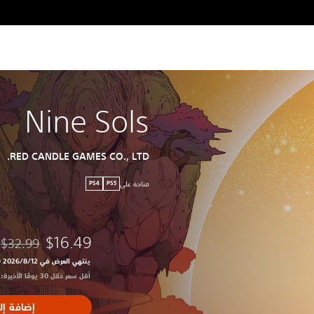
Nine Sols
RED CANDLE GAMES CO., LTD.
متاحة على
PS4
PS5
$16.49
$32.99
مخصوم من ال
ينتهي العرض في 12‏/8‏/2026 10:59 PM UTC‏
أقل سعر خلال 30 يومًا الأخيرة: $32.99‏
إضافة إل