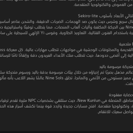
من الغموض والتكنولوجيا المتقدمة.
ي الأبعاد بأسلوب Sekiro-lite
ل سريع وشرس حيث يكون صد الهجمات، الضربات الدقيقة، والشحن عناصر أساسية ل
تجمع Nine Sols بين الحركة المكثفة وآليات ألعاب المنصات، مما يتطلب توقيتًا واستراتيجية
ام الفنون القتالية، التعاويذ الطاوية، وقوس Yi الإلهي للسيطرة على ساحة المعركة.
الية إلى أقصى حدودها، حيث تتطلب منك الأعداء الفريدون دقة وإتقانًا تامًا لترسانت
حركة مرسومة باليد
لم مذهل بصريًا تم إحياؤه من خلال بيئات مرسومة بدقة باليد ورسوم متحركة سل
بأسلوب فني مميز مستوحى من الأنمي والمانجا، تخلق Nine Sols عالمًا يشع
قت.
ضارة مفقودة
استكشف المناطق المتصلة في New Kunlun، حيث ستلتقي بشخصيات 
 وتكنولوجيا متقدمة. افتح مسارات جديدة وازدد قوة بينما تكشف أسرار هذه الحض
واصل سعيك للانتقام.