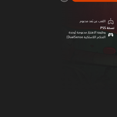
اللعب عن بُعد مدعوم
نسخة PS5‏
وظيفة الاهتزاز مدعومة (وحدة
التحكم اللاسلكية DualSense‏)