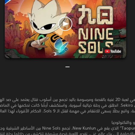
Nine Sols هي لعبة 2D غنية بالقصة ومرسومة باليد تجمع بين أسلوب قتال يعتمد على صد 
مستوحى من Sekiro. انطلق في رحلة خيالية آسيوية، واستكشف أرضًا كانت تحكمها في الم
طلًا يسعى للانتقام في مهمة لقتل الـ 9 Sols، الحكام الأقوياء لهذا العالم المنسي.
 والتكنولوجيا
في عالم "Taopunk" الذي يقع في New Kunlun، تجمع Nine Sols بين الأساطي