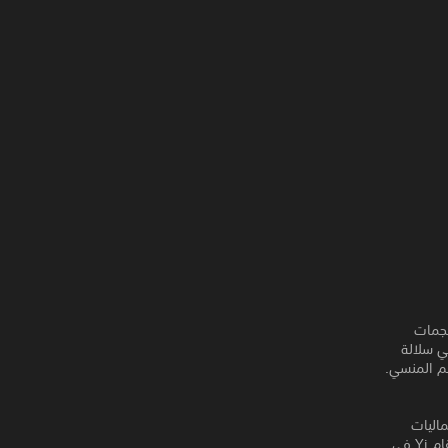
الهجمات
اضي سلالة
ر الشرقية وجماليات
السايبربانك. بالإضافة إلى بناء عالم غني، تقدم اللعبة قصة مشوقة تتكشف من خلالها رحلة انتقام Yi في