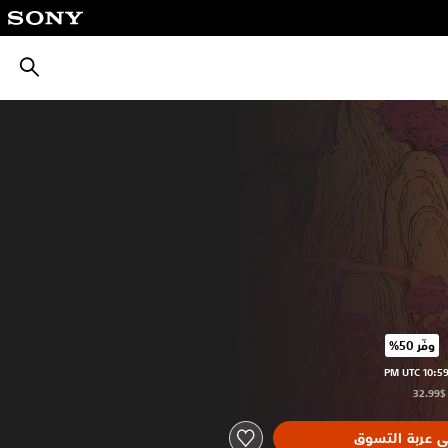
بحث
وفّر 50%‏
سعر الأصلي البالغ $32.99‏
ى عربة التسوق