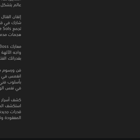
عالم يتشكل 
إتقان القتال ثنائ
شارك في قتا
هجمات مدمرة باستخد
معارك Boss ملحمية
بقدراتك القت
فن ورسوم مت
انغمس في عا
في نفس الو
كشف أسرار ح
قدرات جديدة،
المفقودة وت