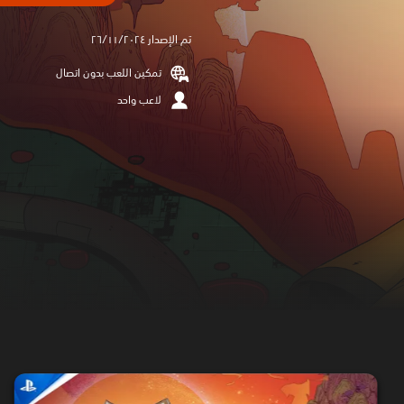
تم الإصدار ٢٦/١١/٢٠٢٤
تمكين اللعب بدون اتصال
لاعب واحد