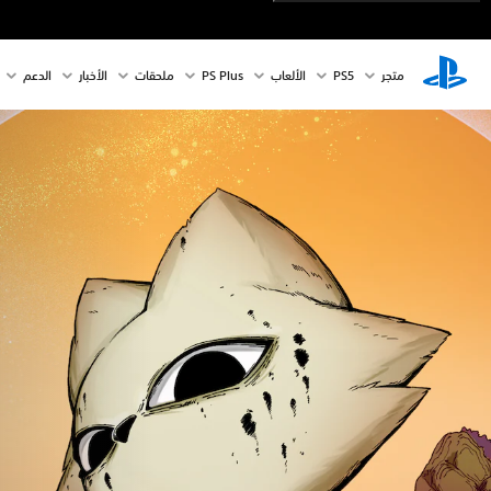
متجر
PS5‏
الألعاب
PS Plus
ملحقات
الأخبار
الدعم