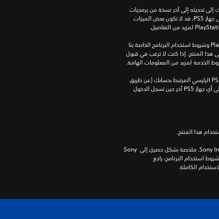
للعب هذه اللعبة على جهاز PS5، قد يحتاج جهازك إلى تحديثه إلى آخر نسخة من برمجيات 
النظام. بالرغم من إمكانية لعب هذه اللعبة على جهاز PS5، قد لا تكون بعض الميزات 
تنزيل هذا المنتج عرضة لشروط خدمة‫ PlayStation وشروط استخدام البرنامج الخاصة بنا 
بالإضافة إلى أي أحكام إضافية محددة تطبق على هذا المنتج. إذا كنت لا ترغب في قبول 
روط الخدمة لمزيد من المعلومات الهامة.
يمكنك تنزيل هذا المحتوى وتشغيله على جهاز PS5 الرئيسي المرتبط بحسابك (عن طريق 
إعداد "مشاركة الجهاز واللعب بدون اتصال") وعلى أي جهاز PS5 آخر حين تسجل الدخول 
برامج مكتبة ©Sony Interactive Entertainment Inc. ملخصة بشكل حصري إلى Sony 
Interactive Entertainment Europe. تطبق شروط استخدام البرنامج، راجع 