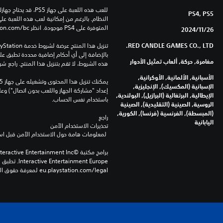
PS4, PS5
المتوفرة على PS4 موجودة. انظر ‎PlayStation.com/bc لمزيد من التفاصيل.
26‏/11‏/2024
RED CANDLE GAMES CO., LTD.
مغامرة, حركة, ألعاب تمثيل الأدوار
هذه الشروط، لا تقم بتنزيل هذا المنتج. راجع ش
الأسبانية, الألمانية, الأوكرانية,
الإسبانية (المكسيك), الإنجليزية,
الإيطالية, البرتغالية (البرازيل), البولندية,
باستخدام نفس الحساب.
الروسية, الصينية (التقليدية), الصينية
(المبسطة), الفرنسية (فرنسا), الكورية,
راجع 
اليابانية
تحذيرات الاستخدام الآمن
 لمعلومات هامة حول الاستخدام الآمن قبل استخدام هذا المنتج.
eu.playstation.com/legal لمعرفة حقوق الاستخدام الكاملة.