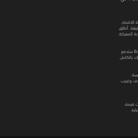
لانتصار.
 دقيقة. أطلق
واجه الآلهة القديمة والمخلوقات الوحشية في مواجهات تتطلب مهارات عالية. كل معركة Boss ستدفع
ك بالكامل.
سة.
ر اللاعب بأنه مألوف وغريب
NPC مثيرة تقدم ترقيات قيمة،
ارة