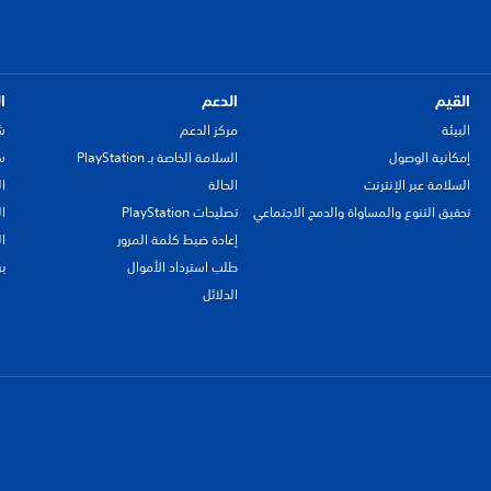
القيم
الدعم
ا
البيئة
مركز الدعم
ش
إمكانية الوصول
السلامة الخاصة بـ PlayStation
سي
السلامة عبر الإنترنت
الحالة
ا
تحقيق التنوع والمساواة والدمج الاجتماعي
تصليحات PlayStation
ا
إعادة ضبط كلمة المرور
ا
طلب استرداد الأموال
ب
الدلائل