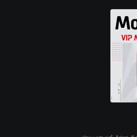
للعب هذه اللعبة على جهاز PS5، قد يحتاج جهازك إلى تحديثه إلى آخر نسخة من برمجيات 