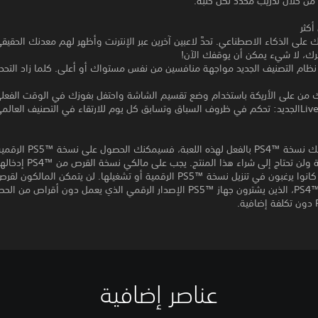
من خلال تدريب محدد لكل حلبة.
أكثر
 على الذكاء الاصطناعي. تحدَّ لاعبين آخرين عبر الإنترنت وأظهر لهم معدنك الحقي
رك، لا شيء يمكن أن يوقفك الآن!
ام التصنيف الجديد مواجهة منافسين من نفس مستواك أو أعلى. كلما زاد التحد
ءك من على الأريكة باستخدام وضع تقسيم الشاشة واحتفل بفوزك في الوقت الفعل
إذا كنت تمتلك نسخة PS4™‎ بالفعل لهذه اللعبة، ف
تكلفة إضافية ولن تحتاج إلى شراء هذا المنتج. يجب على 
PS5™‎ كلما كانوا يرغبون في تنزيل نسخة PS5™‎ الرقمية أو تشغيلها. لن يتمكن المالكو
المخصص لـ PS4™‎، الذين يشترون جهاز PS5™‎ الإصدار الرقمي الذي يعمل دون أقراص 
عناصر إضافية