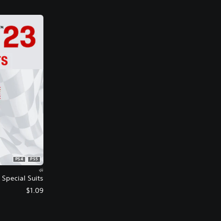
PS4
PS5
زي
Special Suits
$1.09