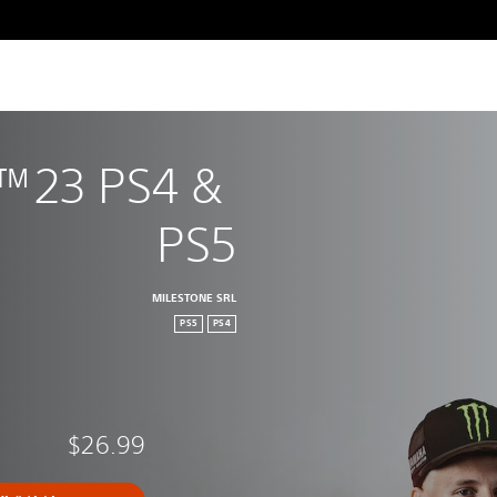
23 PS4 & 
PS5
MILESTONE SRL
PS5
PS4
$26.99