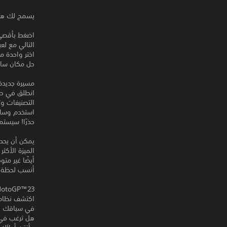
يسمح لك هذا المنتج بتن
اضغط بأقصى 
التالي مع لعبة MotoGP™ 23 الجديدة الأكثر إثارة وتحديًا من 
حل مكان سائق
مسيرة جديدة، 
التصنيفات وت
استخدم وسائل
حذرًا! سيست
يمكن أن يح
الميزة الأكث
أنسب لحظة ل
MotoGP™23 للجم
اكتشف نظام 
في سباقك وي