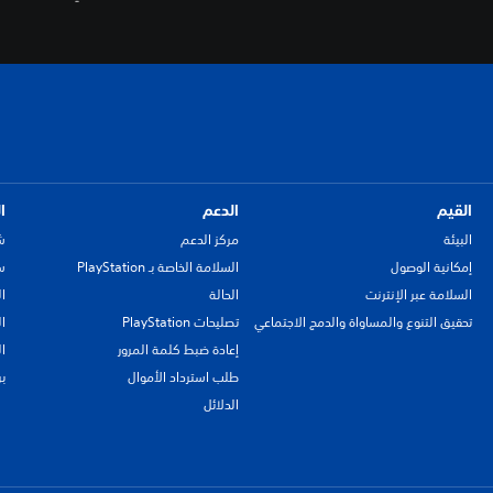
القيم
الدعم
ا
البيئة
مركز الدعم
ش
إمكانية الوصول
السلامة الخاصة بـ PlayStation
سي
السلامة عبر الإنترنت
الحالة
ا
تحقيق التنوع والمساواة والدمج الاجتماعي
تصليحات PlayStation
ا
إعادة ضبط كلمة المرور
ا
طلب استرداد الأموال
ب
الدلائل