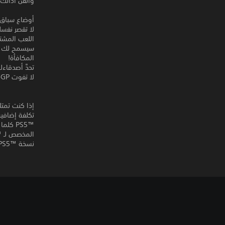
وأتقن أدائك 
أوضاع سباق 
لا تقصر نفسك
اللعب المشت
سيسمح لك نظ
المكافأة!
تحدَّ أصدقا
لا تفوت LiveGPالجديد: تحكم في ظروف السباق وتسابق كل يوم للارتقاء في التصنيف العالمي!
نسخة PS5™‎ دون تكلفة إضافية.