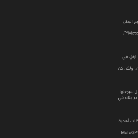
ح البطل
اختر واحدة من بين فئات البطولات الأربع المشهود لها MotoGP™ وMoto2™ وMoto3™ وMotoE™،
Moto™ ووفقًا لنتائجك، ارتقِ في
ن، ولكن كن
بل سيجعلها
 هطول المطر أو صفاء الطقس غير المتوقع مع Flag to Flag: غيّر دراجتك في
حظات أهمية
يقة ممكنة؟ اذهب إلى MotoGP™ Academy