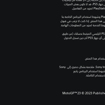
النظام. بالرغم من إمكانية لعب هذه اللعبة على جهاز PS5، قد لا تكون بعض الميزات 
تنزيل هذا المنتج عرضة لشروط خدمة‫ PlayStation وشروط استخدام البرنامج الخاصة بنا 
بالإضافة إلى أي أحكام إضافية محددة تطبق على هذا المنتج. إذا كنت لا ترغب في قبول 
روط الخدمة لمزيد من المعلومات الهامة.
يمكنك تنزيل هذا المحتوى وتشغيله على جهاز PS5 الرئيسي المرتبط بحسابك (عن طريق 
إعداد "مشاركة الجهاز واللعب بدون اتصال") وعلى أي جهاز PS5 آخر حين تسجل الدخول 
برامج مكتبة ©Sony Interactive Entertainment Inc. ملخصة بشكل حصري إلى Sony 
Interactive Entertainment Europe. تطبق شروط استخدام البرنامج، راجع 
MotoGP™23 © 2023 Published 