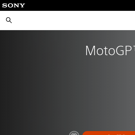
بحث
MotoGP™