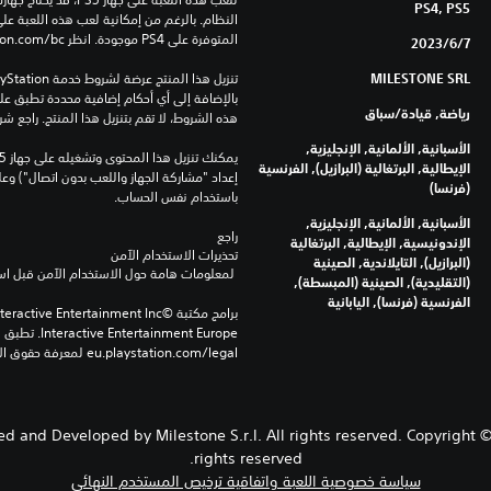
PS4, PS5
المتوفرة على PS4 موجودة. انظر ‎PlayStation.com/bc لمزيد من التفاصيل.
7‏/6‏/2023
MILESTONE SRL
رياضة, قيادة/سباق
هذه الشروط، لا تقم بتنزيل هذا المنتج. راجع ش
الأسبانية, الألمانية, الإنجليزية,
الإيطالية, البرتغالية (البرازيل), الفرنسية
(فرنسا)
باستخدام نفس الحساب.
الأسبانية, الألمانية, الإنجليزية,
راجع 
الإندونيسية, الإيطالية, البرتغالية
تحذيرات الاستخدام الآمن
(البرازيل), التايلاندية, الصينية
 لمعلومات هامة حول الاستخدام الآمن قبل استخدام هذا المنتج.
(التقليدية), الصينية (المبسطة),
الفرنسية (فرنسا), اليابانية
eu.playstation.com/legal لمعرفة حقوق الاستخدام الكاملة.
and Developed by Milestone S.r.l. All rights reserved. Copyright © 
rights reserved.
سياسة خصوصية اللعبة واتفاقية ترخيص المستخدم النهائي