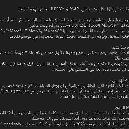
زيل كلٍ من نسختي PS4™‎ و PS5™‎ الرقميتين لهذه اللعبة.
ما لديك على دواسة الوقود وتجاوز منافسيك واعبر خط النهاية. عش حلم أن تصب
أي وقت مضى!
ك المفضل وتوجه إلى المضمار لتعيش تجربة الأدرينالين في موسم 2023.
تحدٍّ جديد
انطلق في طريقك لوضع الرقم القياسي: قم بظهورك لأول مرة في 3
قدم فئة.
 التواصل الاجتماعي في أثناء اللعبة لتأسيس علاقات بين الفرق والسائقين الآخري
مر أي تنافس ودي بدأ في المجتمع على المضمار.
دث أي شيء
ر طلبًا في اللعبة الآن: الطقس الديناميكي لن يجعل السباقات أكثر واقعية فحسب، 
أيضًا غير متوقعة. قم بإدارة
لحصول على ميزة استراتيجية على منافسيك.
يع
المساعدات العصبية الجديد الذي يستخدم الذكاء الاصطناعي للتدخل في أكثر الل
ضمن لك تجربة مخصصة دون أخذ السيطرة على الدراجة منك.
هل ترغب في الاستعداد لتحديات موسم 2023 بأفضل طر