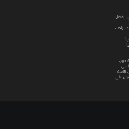
قي. بفضل
ي، زادت
ي!
سيمكنك الحصول على نسخة PS5™‎ الرقمية دون
مالكي نسخة القرص من PS4™‎ إدخالها في
ن لقرص اللعبة
من الحصول على