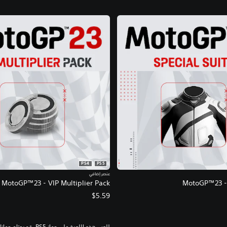
PS4
PS5
عنصر إضافي
MotoGP™23 - VIP Multiplier Pack
MotoGP™23 - 
$5.59