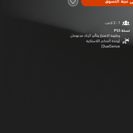
ى عربة التسوق
نسخة PS5‏
وظيفة الاهتزاز وتأثير الزناد مدعومان
(وحدة التحكم اللاسلكية
DualSense‏)