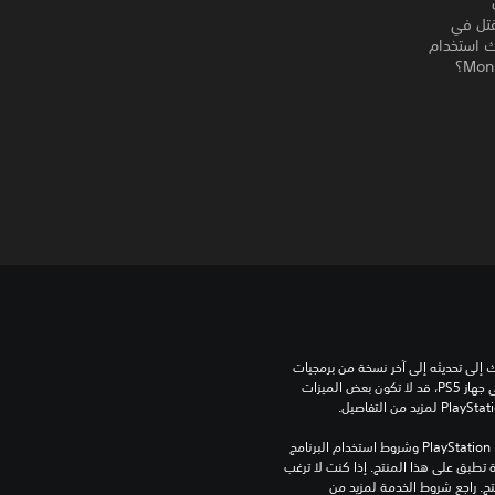
لقتل في
ليك استخدام
للعب هذه اللعبة على جهاز PS5، قد يحتاج جهازك إلى تحديثه إلى آخر نسخة من برمجيات 
النظام. بالرغم من إمكانية لعب هذه اللعبة على جهاز PS5، قد لا تكون بعض الميزات 
تنزيل هذا المنتج عرضة لشروط خدمة PlayStation Network وشروط استخدام البرنامج 
الخاصة بنا بالإضافة إلى أي أحكام إضافية محددة تطبق على هذا المنتج. إذا كنت لا ترغب 
في قبول هذه الشروط، لا تقوم بتنزيل هذا المنتج. راجع شروط الخدمة لمزيد من 