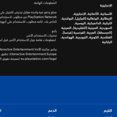
المعلومات الهامة.
الإنجليزية
الأسبانية, الألمانية, الإنجليزية,
الإيطالية, البرتغالية (البرازيل), البولندية,
الخاص بك، لكنه مطلوب للاستخدام على أجهزة PS4 أخرى
التركية, الدانمركية, الروسية,
السويدية, الصينية (التقليدية), الصينية
راجع 
(المبسطة), العربية, الفرنسية (فرنسا),
تحذيرات الاستخدام الآمن
الفنلندية, الكورية, النرويجية, الهولندية,
 لمعلومات هامة حول الاستخدام الآمن قبل استخدام هذا المنتج.
اليابانية
eu.playstation.com/legal لمعرفة حقوق الاستخدام الكاملة.
القيم
الدعم
ا