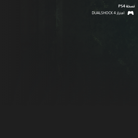
نسخة PS4‏
اهتزاز DUALSHOCK 4‏