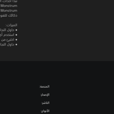
تبدأ أحداث ا
m
m
ذكائك للتفوق 
الميزات:
● حاول النج
● استخدم أي
● اختبئ من 
● حاول النجاة
المنصة:
الإصدار:
الناشر:
الأنواع: