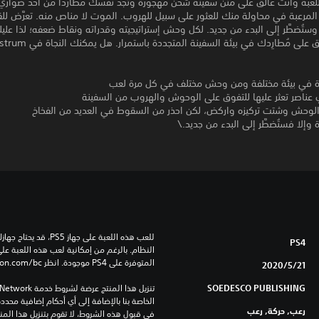
للعبة وأنت عالق على متن سفينة شحن مهجورة وتجد نفسك مُطارَدًا من أحد ضواري
Monstru المرعبة في محاولة منك للعثور على سبيل للهروب. الموت لا مناص منه. تعرَّض ل
Monstru وستُضطَّر إلى البدء من جديد. لكل وحش إستراتيجيته وقدراته ونقاط ضعفه؛ لذا ع
على مُطارِدك في بيئة السفينة المتجددة باستمرار. هل يمكنك النجاة في Monstrum؟
اة في بيئة مختلفة ومن وحش مختلف في كل مرة لعب
 عناصر تعثر عليها للتفوق على الوحوش والهروب من السفينة
الوحش وشتت تركيزه واركض، لكن احذر من السقوط في العديد من الفخاخ
 وإلا فستُضطَّر إلى البدء من جديد.\
PS4
المتوفرة على PS4 موجودة. انظر ‎PlayStation.com/bc لمزيد من التفاصيل.
21‏/5‏/2020
SOEDESCO PUBLISHING
رعب, حركة, رعب