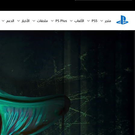
متجر
PS5‏
الألعاب
PS Plus
ملحقات
الأخبار
الدعم