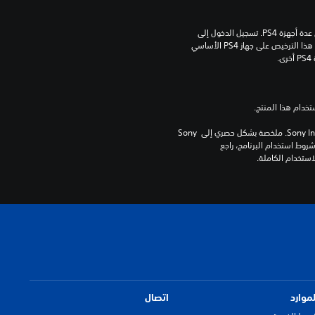
مبلغ يدفع مرة واحدة مقابل ترخيص للتنزيل على عدة أجهزة PS4. تسجيل الدخول إلى 
PlayStation Network غير مطلوب لاستخدام هذا الترخيص على جهاز PS4 الأساسي 
.
برامج مكتبة ©Sony Interactive Entertainment Inc. ملخصة بشكل حصري إلى Sony 
Interactive Entertainment Europe. تطبق شروط استخدام البرنامج، راجع 
لموارد
اتصال