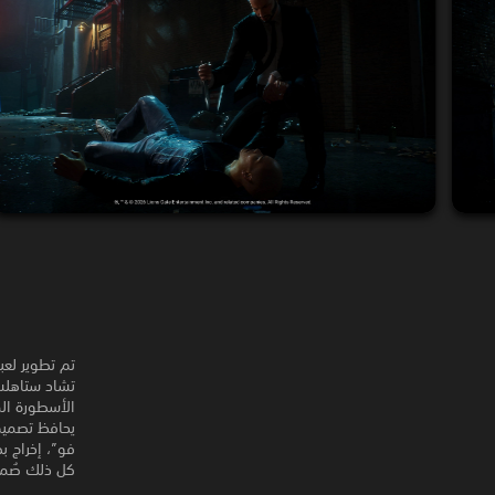
تشاد ستاهلس
الأسطورة الم
فو”، إخراج ب
كل ذلك صُمم