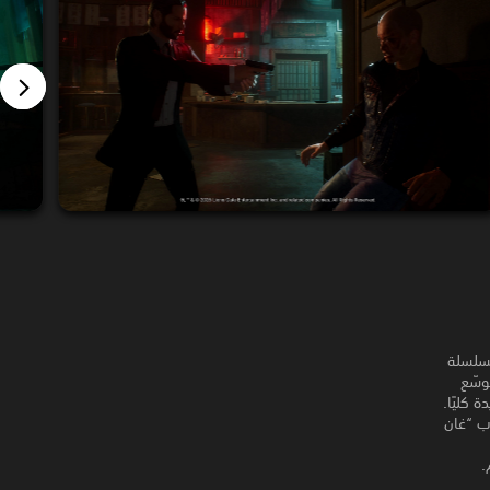
يق بين Saber وLionsgate ومخرج السلسلة
وسّع
 كليًا.
لوب “غان
.