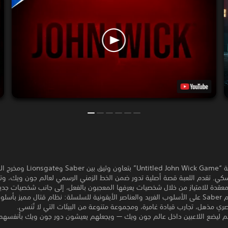
تم تطوير لعبة “Untitled John Wick Game” بتعاون وث
كي. تقدم اللعبة قصة أصلية تدور ضمن الخط الزمني الرسمي لعالم جون ويك، وت
عقدة للامتياز من خلال شخصيات يعرفها المعجبون بالفعل، إلى جانب شخصيات جديدة
يحافظ تصميم Saber على الأسلوب الفريد والعناصر الأيقونية للسلسلة: نظام قتال مميز بأس
صري مذهل، تجارب قيادة غامرة، ومجموعة متنوعة من البيئات التي لا تُنسى.
 ليضع اللاعبين داخل عالم جون ويك — ويجعلهم يعيشون دور جون ويك بأنفسهم