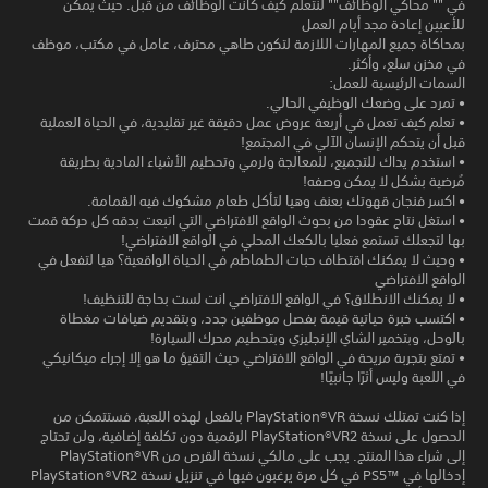
في "" محاكي الوظائف"" لنتعلم كيف كانت الوظائف من قبل. حيث يمكن
للأعبين إعادة مجد أيام العمل
بمحاكاة جميع المهارات اللازمة لتكون طاهي محترف، عامل في مكتب، موظف
في مخزن سلع، وأكثر.
السمات الرئيسية للعمل:
• تمرد على وضعك الوظيفي الحالي.
• تعلم كيف تعمل في أربعة عروض عمل دقيقة غير تقليدية، في الحياة العملية
قبل أن يتحكم الإنسان الآلي في المجتمع!
• استخدم يداك للتجميع، للمعالجة ولرمي وتحطيم الأشياء المادية بطريقة
مُرضية بشكل لا يمكن وصفه!
• اكسر فنجان قهوتك بعنف وهيا لتأكل طعام مشكوك فيه القمامة.
• استغل نتاج عقودا من بحوث الواقع الافتراضي التي اتبعت بدقه كل حركة قمت
بها لتجعلك تستمع فعليا بالكعك المحلي في الواقع الافتراضي!
• وحيث لا يمكنك اقتطاف حبات الطماطم في الحياة الواقعية؟ هيا لتفعل في
الواقع الافتراضي
• لا يمكنك الانطلاق؟ في الواقع الافتراضي انت لست بحاجة للتنظيف!
• اكتسب خبرة حياتية قيمة بفصل موظفين جدد، وبتقديم ضيافات مغطاة
بالوحل، وبتخمير الشاي الإنجليزي وبتحطيم محرك السيارة!
• تمتع بتجربة مريحة في الواقع الافتراضي حيث التقيؤ ما هو إلا إجراء ميكانيكي
في اللعبة وليس أثرًا جانبيًا!
إذا كنت تمتلك نسخة PlayStation®VR بالفعل لهذه اللعبة، فستتمكن من
الحصول على نسخة PlayStation®VR2‎ الرقمية دون تكلفة إضافية، ولن تحتاج
إلى شراء هذا المنتج. يجب على مالكي نسخة القرص من PlayStation®VR
إدخالها في PS5™‎ في كل مرة يرغبون فيها في تنزيل نسخة PlayStation®VR2