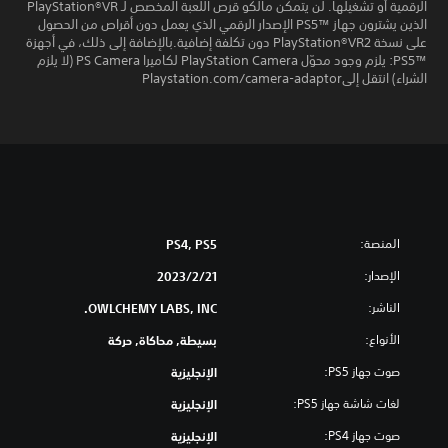
الرقمية أو تشغيلها. لن يتمكن مالكو قرص اللعبة المخصص لـ PlayStation®VR
الذين يشترون جهاز PS5™‎ الإصدار الرقمي الذي يعمل دون أقراص من الحصول
على نسخة PlayStation®VR2 دون تكلفة إضافية.بالإضافة إلى ذلك، في أجهزة
PS5™‎: يلزم وجود محوّل PlayStation Camera لكاميرا PS Camera (لا يلزم
الشراء) انتقل إلىPlaystation.com/camera-adaptor
المنصة:
PS4, PS5
الإصدار:
21‏/2‏/2023
الناشر:
OWLCHEMY LABS, INC.
الأنواع:
بسيطة, محاكاة, حركة
صوت جهاز PS5:
الإنجليزية
لغات شاشة جهاز PS5:
الإنجليزية
صوت جهاز PS4:
الإنجليزية