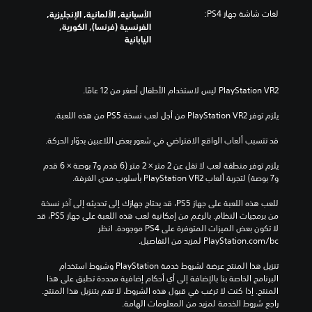
لغات شاشة جهاز PS4:
الأسبانية, الألمانية, الإنجليزية,
الفرنسية (فرنسا), الكورية,
اليابانية
يلزم توفر PlayStation VR2 من أجل لعب نسخة PS5 من هذه اللعبة.
قد تتسبب ألعاب الواقع الافتراضي في شعور بعض اللاعبين بدوّار الحركة.
يلزم توفر منطقة لعب لا تقل عن 2 متر × 2 متر (6 قدم و7 بوصة × 6 قدم 
و7 بوصة) لتجربة ألعاب PlayStation VR2 بأسلوب مدى الغرفة.
للعب هذه اللعبة على جهاز PS5، قد يحتاج جهازك إلى تحديثه إلى آخر نسخة 
من برمجيات النظام. بالرغم من إمكانية لعب هذه اللعبة على جهاز PS5، قد 
لا تكون بعض الميزات المتوفرة على PS4 موجودة. انظر 
‎PlayStation.com/bc لمزيد من التفاصيل.
تنزيل هذا المنتج عرضة لشروط خدمة‫ PlayStation وشروط استخدام 
البرنامج الخاصة بنا بالإضافة إلى أي أحكام إضافية محددة تطبق على هذا 
المنتج. إذا كنت لا ترغب في قبول هذه الشروط، لا تقم بتنزيل هذا المنتج. 
راجع شروط الخدمة لمزيد من المعلومات الهامة.