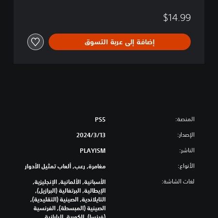
$14.99
إضافة إلى عربة التسوق
المنصة:
PS5
الإصدار:
13‏/3‏/2024
الناشر:
PLAYISM
الأنواع:
مغامرة, رعب, ألعاب تمثيل الأدوار
لغات الشاشة:
الأسبانية, الألمانية, الإنجليزية,
الإيطالية, البرتغالية (البرازيل),
التايلاندية, الصينية (التقليدية),
الصينية (المبسطة), الفرنسية
(فرنسا), الكورية, اليابانية