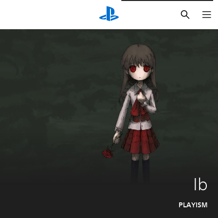
بحث
Ib
PLAYISM