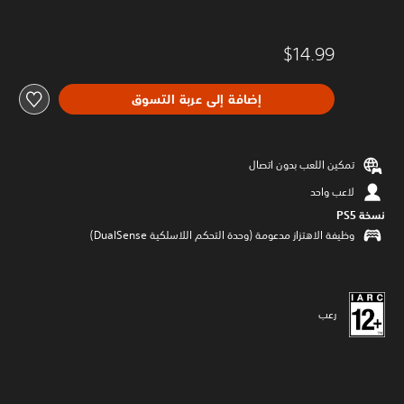
$14.99
إضافة إلى عربة التسوق
تمكين اللعب بدون اتصال
لاعب واحد
نسخة PS5‏
وظيفة الاهتزاز مدعومة (وحدة التحكم اللاسلكية DualSense‏)
رعب