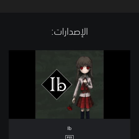
الإصدارات:‏
I
b
Ib
PS5