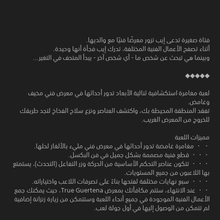
فتاة صغيرة تدعى إيب تزور معرضًا فنيًا مع والديها.
أثناء تصفح الأعمال الفنية المختلفة، تدرك إيب فجأة أنها وحيدة.
وبينما هي تبحث عن شخص ما - أي شخص آخر - يبدأ المتحف في التغير...
◆◆◆◆◆
لعبة مغامرة استكشافية ثنائية الأبعاد تدور أحداثها في معرض فني مخيف
وغامض.
تفقد المنطقة المحيطة بك، واكتشف العناصر ونزع سلاح الفخاخ لتجد طريقك
للخروج من المعرض الغريب.
مميزات اللعبة
・ ・ مغامرة غامضة تدور أحداثها في معرض فني مليء بالألغاز لحلها.
・・・ قطع فنية مصممة بشكل جميل في فن البكسل.
・・・ تتكون عناصر التحكم الأساسية من الحركة وزر التفاعل (التحدث)، يستمتع
بها اللاعبون من جميع المستويات.
・・・ سبع نهايات مختلفة لفتحها بناءً على تصرفات اللاعب واختياراته.
・・ عند الانتهاء، ستتم مكافأتك بمعرض True Guertena، حيث يمكنك جمع
الأعمال الفنية الموجودة في جميع أنحاء اللعبة وستتمكن من زيارة زنزانة إضافية
لم تتمكن من الوصول إليها في أول جولة لعب.