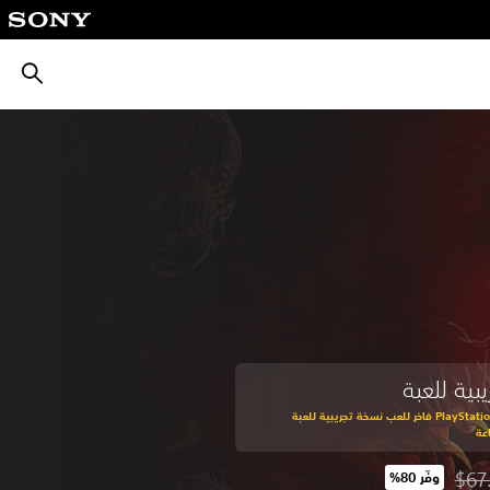
بحث
بية للعبة
اشترك في PlayStation Plus فاخر للعب نسخة تجريبية للعبة
$67
وفّر 80%‏
 من السعر الأصلي البالغ $67.49‏