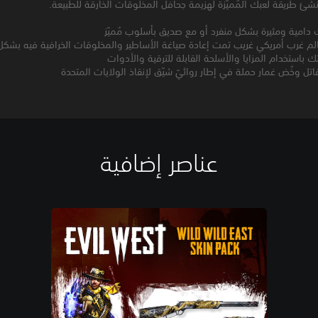
ئ طريقة لعبك المُميّزة لهزيمة جحافل المخلوقات الخارقة للطبيعة.
دامية ومثيرة بشكل منفرد أو مع صديق بأسلوب مُميّز
الم غرب أمريكي غريب تمت إعادة صياغة الأساطير والمخلوقات الخرافية فيه بشكل
ك باستخدام المزايا والأسلحة القابلة للترقية والأدوات
ل وخُض غمار حملة في إطار روائيّ شيّق لإنقاذ الولايات المتحدة
عناصر إضافية