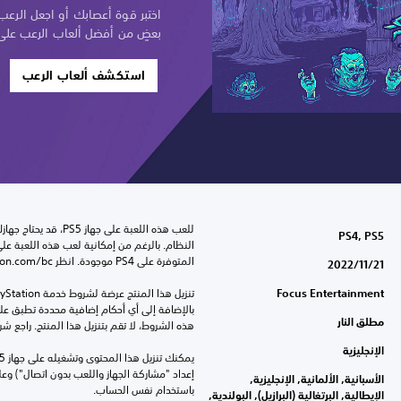
اختبر قوة أعصابك أو اجعل الرع
بعضٍ من أفضل ألعاب الرعب على PS4 و PS5
استكشف ألعاب الرعب
PS4, PS5
المتوفرة على PS4 موجودة. انظر ‎PlayStation.com/bc لمزيد من التفاصيل.
21‏/11‏/2022
Focus Entertainment
مطلق النار
هذه الشروط، لا تقم بتنزيل هذا المنتج. راجع ش
الإنجليزية
الأسبانية, الألمانية, الإنجليزية,
باستخدام نفس الحساب.
الإيطالية, البرتغالية (البرازيل), البولندية,