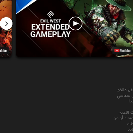
لغل والذي
على مصاصي
ة!
ت الأخرى
نفرد أو من
حتك
دة