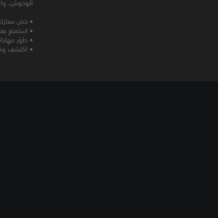
الوحوش، وأنش
• خض معارك 
• استمتع بع
• طوّر مهارات
• اكتشف وقات