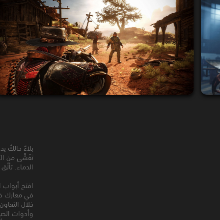
بلاءٌ حالكٌ 
تَفَشَّى من 
الدماء. تألّ
افتح أبواب ا
في معارك ضا
خلال التعاو
وأدوات الصي