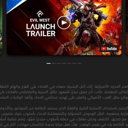
يداهم الحدود الأمريكية. إنك أمل البشرية جمعاء في القضاء على الفزع والهلع المُتغ
الأماكن المعتمة، فأنت آخر عميل سرّيّ للمعهد فائق السرية والمتخصّص بالقضاء 
ق وكن بطل الغرب الأمريكي واقض على تهديد مصاصي الدماء وأنقذ الولايات المتحد
لجحيم باستخدام الأسلحة النارية والقفاز الذي يستمد الطاقة من الصواعق والأدوا
رية ومتفجرة. اقتل الوحوش المتحوّلة والمتعطشة للدماء بأسلوب صياد متمرس م
ن مع صديق. اكتشف وخض معارك في حملة بأسلوب سرديّ شيّق، وقم بترقية أسل
د الخاصة بك في نفس الوقت. فكّ قفل مزايا جديدة لاكتساب مهارات أكثر في إبا