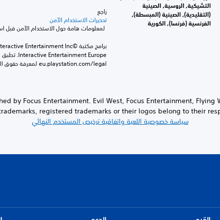
التشيكية, الروسية, الصينية
راجع 
(التقليدية), الصينية (المبسطة),
تحذيرات الاستخدام الآمن
الفرنسية (فرنسا), الكورية
 لمعلومات هامة حول الاستخدام الآمن قبل استخدام هذا المنتج.
eu.playstation.com/legal لمعرفة حقوق الاستخدام الكاملة.
lished by Focus Entertainment. Evil West, Focus Entertainment, Flying
trademarks, registered trademarks or their logos belong to their resp
سياسة خصوصية اللعبة واتفاقية ترخيص المستخدم النهائي
القيم
الدعم
ا