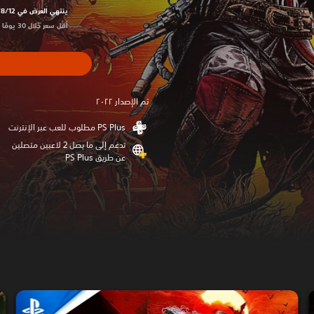
ينتهي العرض في 12‏/8‏/2026 10:59 PM UTC‏
أقل سعر خلال 30 يومًا الأخيرة: $67.49‏
تم الإصدار ٢٠٢٢
تدعم إلى ما يصل 2 لاعبين متصلين
عن طريق PS Plus‏