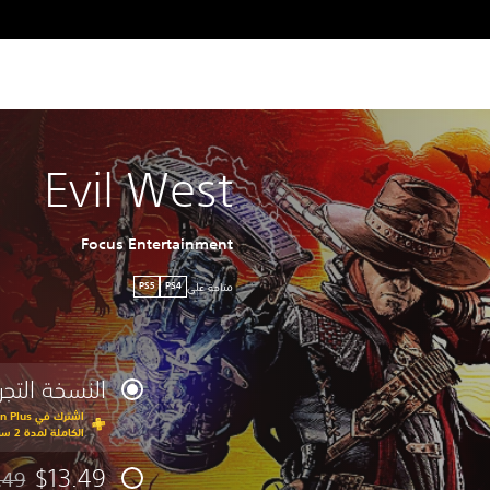
Evil West
Focus Entertainment
متاحة على
PS5
PS4
النسخة التجري
الكاملة لمدة 2 ساعة
$13.49
.49
مخصوم