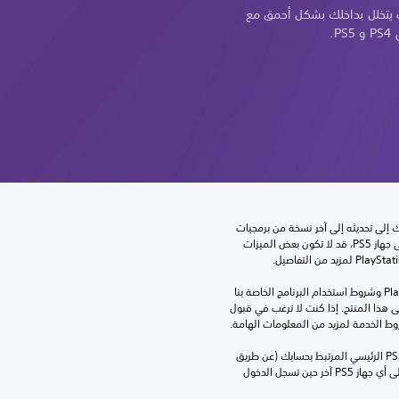
ب يتخلل بداخلك بشكل أحمق مع
.
للعب هذه اللعبة على جهاز PS5، قد يحتاج جهازك إلى تحديثه إلى آخر نسخة من برمجيات 
النظام. بالرغم من إمكانية لعب هذه اللعبة على جهاز PS5، قد لا تكون بعض الميزات 
تنزيل هذا المنتج عرضة لشروط خدمة‫ PlayStation وشروط استخدام البرنامج الخاصة بنا 
بالإضافة إلى أي أحكام إضافية محددة تطبق على هذا المنتج. إذا كنت لا ترغب في قبول 
روط الخدمة لمزيد من المعلومات الهامة.
يمكنك تنزيل هذا المحتوى وتشغيله على جهاز PS5 الرئيسي المرتبط بحسابك (عن طريق 
إعداد "مشاركة الجهاز واللعب بدون اتصال") وعلى أي جهاز PS5 آخر حين تسجل الدخول 