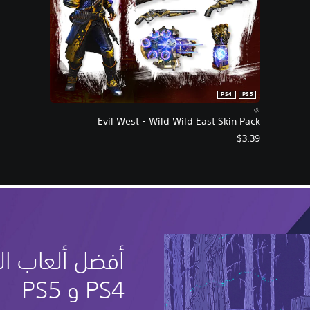
PS4
PS5
زي
Evil West - Wild Wild East Skin Pack
$3.39
أفضل ألعاب ال
PS4 و PS5