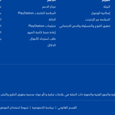
البيئة
مركز الدعم
ش
إمكانية الوصول
السلامة الخاصة بـ PlayStation
سي
السلامة عبر الإنترنت
الحالة
ا
تحقيق التنوع والمساواة والدمج الاجتماعي
تصليحات PlayStation
ا
إعادة ضبط كلمة المرور
ا
طلب استرداد الأموال
ب
الدلائل
جارية والصور الفنية والصورة ذات الصلة هي علامات تجارية و/أو مواد محمية بحقوق الطبع والنشر
القسم القانوني
سياسة الخصوصية
شروط استخدام الموقع ا