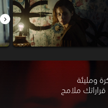
رة ومليئة
 قراراتك ملامح