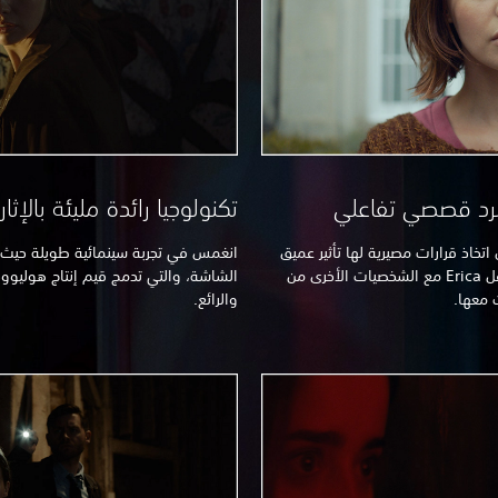
 سرد قصصي تفاعلي
تكنولوجيا رائدة مليئة بالإثار
اتخاذ قرارات مصيرية لها تأثير عميق
انغمس في تجربة سينمائية طويلة حيث س
على مجرى أحداث القصة. اختَر كيفية تفاعل Erica مع الشخصيات الأخرى من
الشاشة، والتي تدمج قيم إنتاج هوليوود
ت معها.
والرائع.