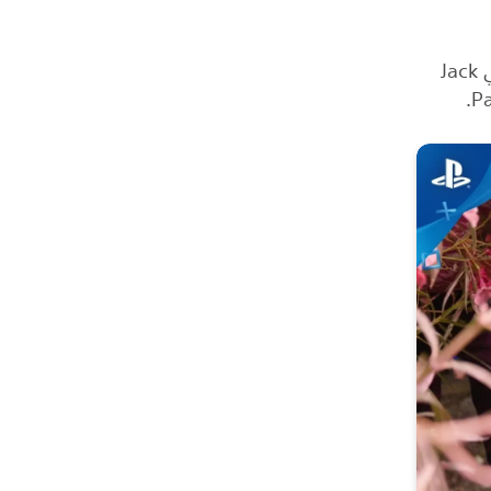
تعرَّف على المزيد حول تصميم لعبة ERICA في مقابلة مع المخرج الإبداعي Jack