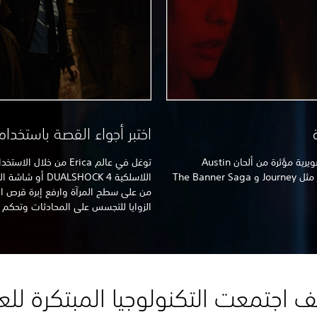
اختبر أجواء القصة باستخدا
عش كل لحظة بجوارحك عبر موسيقى تصويرية مؤثرة من ألحان Austin
توغل في عالم Erica من خ
Wintory، ملحن الألعاب الحائز على جوائز مثل Journey و The Banner Saga
اللاسلكية HOCK 4
من على سطح المرآة وارفع إبرة قرص ال
الزوايا للتجسس على المحادثات وتحكم
 اجتمعت التكنولوجيا المبتكرة للع