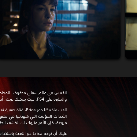
انغمس في عالم سفلي محفوف بالمخاطر في
والمثيرة على PS4، حيث يمكنك عيش أجواء اللعبة والتحكم في مساراتها.
العب متقمصًا دور rica
الأحداث المؤلمة التي شهدتها في طفولته
مروعة، فإن الأمر متروك لك لكشف الحق
عليك أن توجه Erica عبر ا