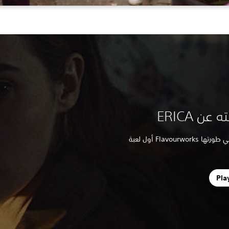
ن ERICA
تعمق فيما يجعل لعبة التفاعل الأصلي التي طورتها Flavourworks أول لعبة