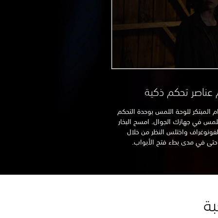
م عناصر تحكم ذكية
لال الاستخدام المبتكر للوحة اللمس بوحدة التحكم
DUALS أو شاشة اللمس في جهازك الجوال. امسح البخار
فونوغراف واختلس النظر من خلال
 حتى في مدى بطء فتح الأبواب.
بة