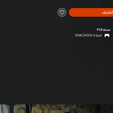
اشترك
نسخة PS4‏
اهتزاز DUALSHOCK 4‏