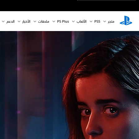
متجر
PS5‏
الألعاب
PS Plus
ملحقات
الأخبار
الدعم