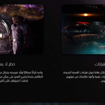
قرارات
خطر لا يم
لال نقاط تحول تفرّعات القصة الجديدة.
واجه كيانًا فضائيًا يُقلّد فريسته بشكل 
ات خفية وأنقِذ طاقمك من موتهم
الطاقم عندما يختبئ العدو على مرأى من
وم.
كذلك؟ اختياراتك الآن أك