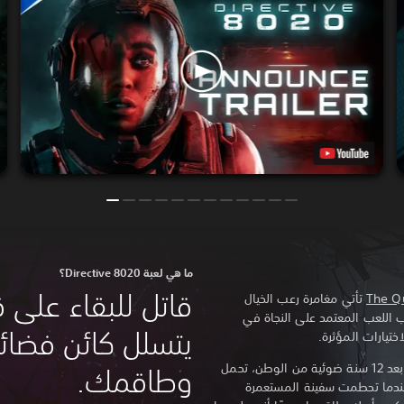
ما هي لعبة Directive 8020؟
قاتل للبقاء على قي
The Q
تأتي مغامرة رعب الخيال
ب اللعب المعتمد على النجاة في
يتسلل كائن فضائ
تيارات المؤثرة.
الأرض تحتضر، ووقت البشرية ينفد. على بعد 12 سنة ضوئية من الوطن، تحمل
وطاقمك.
اتها. عندما تحطمت سفينة المستعمرة