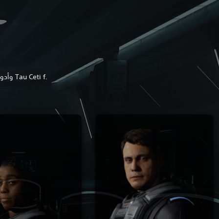
تعرّف على أعضاء الطاقم الخمسة القابلين للعب في Cassiopeia وأدوارهم في الرحلة الاستكشافية إلى Tau Ceti f.