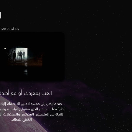
ل
مغامرة Supermassive التالية القائمة على السرد تحمل تصميمها المميز لتقتحم به آفاقًا جديدة وجريئة.
العب بمفردك أو مع أصدق
جنّد ما يصل إلى خمسة لاعبين للانضمام إل
اختر أعضاء الطاقم الذين ستتولى قيادتهم وتع
للنجاة من المتسللين الفضائيين والمعضلات ا
الكارثي للنظام.