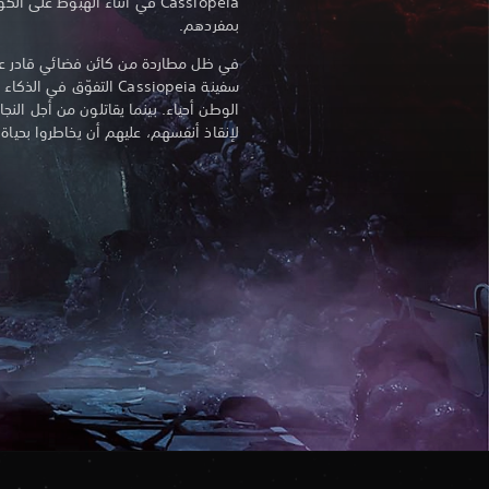
Cassiopeia في أثناء الهبوط ع
بمفردهم.
في ظل مطاردة من كائن فضائي قادر ع
سفينة Cassiopeia التفوّق
الوطن أحياء. بينما يقاتلون من أجل النج
لإنقاذ أنفسهم، عليهم أن يخاطروا بحياة