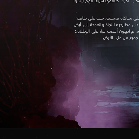
لى الكوكب، أدرك طاقمها سريعًا أنهم ليسوا
لى محاكاة فريسته، يجب على طاقم
 في الذكاء على مطارديه للنجاة والعودة إلى أرض
اة، يواجهون أصعب خيار على الإطلاق:
 جميع من على الأرض.