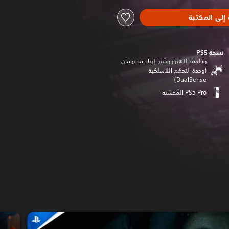
إلى المكتبة
نسخة PS5‏
وظيفة الاهتزاز وتأثير الزناد مدعومان
(وحدة التحكم اللاسلكية
DualSense‏)