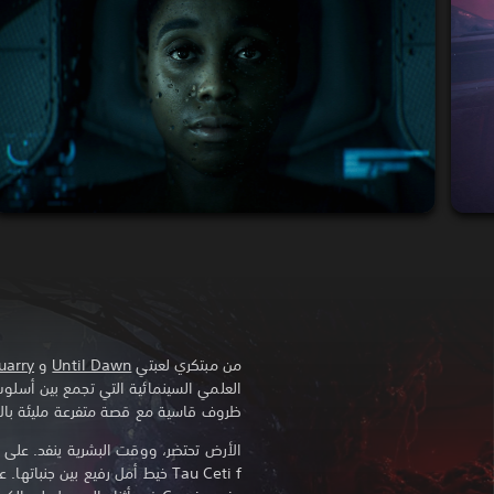
من مبتكري لعبتي
Until Dawn
و
uarry
العلمي السينمائية التي تجمع بين أسلو
ظروف قاسية مع قصة متفرعة مليئة بالاخ
Tau Ceti f خيط أمل رفيع بين جنب