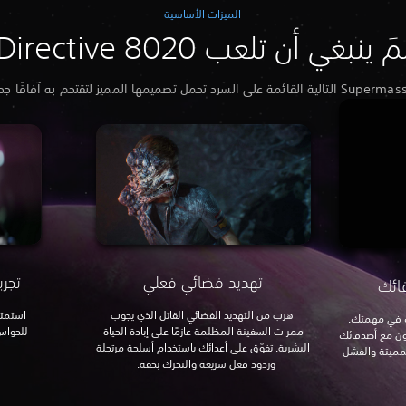
الميزات الأساسية
مَ ينبغي أن تلعب Directive 8020
تهديد فضائي فعلي
تجر
ائك
اهرب من التهديد الفضائي القاتل الذي يجوب
استمتع
يك في مهمتك.
ممرات السفينة المظلمة عازمًا على إبادة الحياة
للحواس
اون مع أصدقائك
البشرية. تفوّق على أعدائك باستخدام أسلحة مرتجلة
لمميتة والفشل
وردود فعل سريعة والتحرك بخفة.