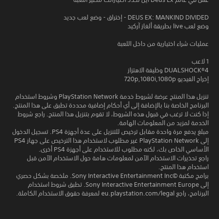
DEUS EX: MANKIND DIVIDED - إختراق - وضع لعب جديد
وضع لعب live بطريقة ألغاز آركيد
عمليات شراء اختيارية من داخل اللعبة
1 لاعب
DUALSHOCK‎®4 وظيفة الاهتزاز
إخراج الفيديو 720p,1080i,1080p
تنزيل هذا المنتج عرضة لشروط خدمة PlayStation Network وشروط استخدام
البرنامج الخاصة بنا بالإضافة إلى أي أحكام إضافية محددة تطبق على هذا المنتج.
إذا كنت لا ترغب في قبول هذه الشروط، لا تقوم بتنزيل هذا المنتج. راجع شروط
الخدمة لمزيد من المعلومات الهامة.
مبلغ يدفع مرة واحدة مقابل ترخيص للتنزيل على عدة أجهزة PS4. تسجيل الدخول
إلى PlayStation Network غير مطلوب لاستخدام هذا الترخيص على جهاز PS4
الأساسي الخاص بك، لكنه مطلوب للاستخدام على أجهزة PS4 أخرى.
راجع تحذيرات الاستخدام الآمن لمعلومات هامة حول الاستخدام الآمن قبل
استخدام هذا المنتج.
برامج مكتبة ©Sony Interactive Entertainment Inc. ملخصة بشكل حصري
إلى Sony Interactive Entertainment Europe. تطبق شروط استخدام
البرنامج، راجع eu.playstation.com/legal لمعرفة حقوق الاستخدام الكاملة.