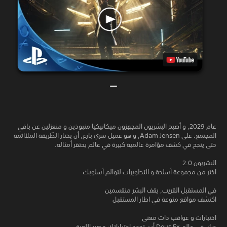
عام 2029, و أصبح البشريون المجهزون ميكانيكيا منبوذين و منعزلين عن باقي
المجتمع. على Adam Jensen, و هو عميل سري بارع, أن يختار الطّريقة الملاائمة
حتى ينجح في كشف مؤامرة عالمية كبيرة في عالم يحتقر أمثاله.
البشريون 2.0
اختر من مجموعة أسلحة و التطويرات لتوالم أسلوبك
في المستقبل القريب, يقف البشر منقسمين
اكتشف مواقع منوعة في اطار المستقبل
اختيارات و عواقب ذات معنى
عش في عالم Deus Ex أين تحدد اختياراتك مصير اللعبة