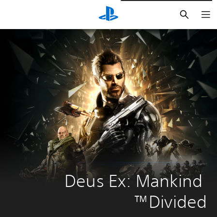
بحث
Deus Ex: Mankind 
Divided™