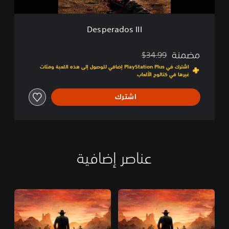
I
I
I
Desperados III
مضمنة
$34.99
مخصوم من السعر الأصلي البالغ $34.99‏
اشترك في PlayStation Plus إضافي للوصول إلى هذه اللعبة ومئات
غيرها في كتالوج الألعاب
اشترك
عناصر إضافية