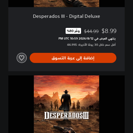
I
I
I
Desperados III - Digital Deluxe
-
D
i
$8.99
$44.99
وفّر 80%‏
مخصوم من السعر الأصلي البالغ $44.99‏
g
ينتهي العرض في 12‏/8‏/2026 10:59 PM UTC‏
i
أقل سعر خلال 30 يومًا الأخيرة: $44.99‏
t
a
l
إضافة إلى عربة التسوق
D
e
l
D
u
e
x
s
e
p
e
r
a
d
o
s