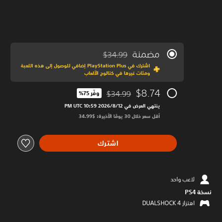
مضمنة
$34.99
مخصوم من السعر الأصلي البالغ $34.99‏
اشترك في PlayStation Plus إضافي للوصول إلى هذه اللعبة
ومئات غيرها في كتالوج الألعاب
$8.74
$34.99
وفّر 75%‏
مخصوم من السعر الأصلي البالغ $34.99‏
ينتهي العرض في 12‏/8‏/2026 10:59 PM UTC‏
أقل سعر خلال 30 يومًا الأخيرة: $34.99‏
اشترك
لاعب واحد
نسخة PS4‏
اهتزاز DUALSHOCK 4‏