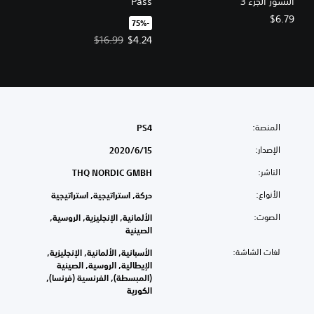
النسور الجزء 3
Pass
$6.79
‏-75%‏
سعر العرض $4.24‏. السعر الأصلي، $16.99‏.
$16.99
$4.24
المنصة:
PS4
الإصدار:
15‏/6‏/2020
الناشر:
THQ NORDIC GMBH
الأنواع:
حركة, استراتيجية, استراتيجية
الصوت:
الألمانية, الإنجليزية, الروسية,
الصينية
لغات الشاشة:
الأسبانية, الألمانية, الإنجليزية,
الإيطالية, الروسية, الصينية
(المبسطة), الفرنسية (فرنسا),
الكورية