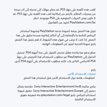
للعب هذه اللعبة على جهاز PS5، قد يحتاج جهازك إلى تحديثه إلى آخر نسخة 
من برمجيات النظام. بالرغم من إمكانية لعب هذه اللعبة على جهاز PS5، قد 
لا تكون بعض الميزات المتوفرة على PS4 موجودة. انظر 
‎PlayStation.com/bc لمزيد من التفاصيل.
تنزيل هذا المنتج عرضة لشروط خدمة‫ PlayStation وشروط استخدام 
البرنامج الخاصة بنا بالإضافة إلى أي أحكام إضافية محددة تطبق على هذا 
المنتج. إذا كنت لا ترغب في قبول هذه الشروط، لا تقم بتنزيل هذا المنتج. 
راجع شروط الخدمة لمزيد من المعلومات الهامة.
مبلغ يدفع مرة واحدة مقابل ترخيص للتنزيل على عدة أجهزة PS4. تسجيل 
الدخول إلى PlayStation غير مطلوب لاستخدام هذا الترخيص على جهاز 
PS4 الأساسي الخاص بك، لكنه مطلوب للاستخدام على أجهزة PS4 أخرى.
راجع 
تحذيرات الاستخدام الآمن
 لمعلومات هامة حول الاستخدام الآمن قبل استخدام هذا المنتج.
برامج مكتبة ©Sony Interactive Entertainment Inc. ملخصة بشكل 
حصري إلى Sony Interactive Entertainment Europe. تطبق شروط 
استخدام البرنامج، راجع eu.playstation.com/legal لمعرفة حقوق 
الاستخدام الكاملة.