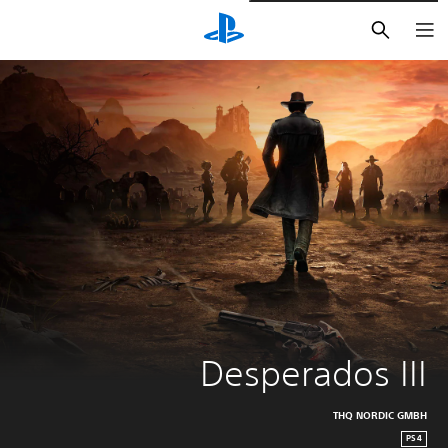
بحث
Desperados III
THQ NORDIC GMBH
PS4