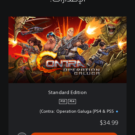
S
t
a
n
d
a
r
d
E
d
i
t
i
Standard Edition
o
n
PS5
PS4
Contra: Operation Galuga (PS4 & PS5)
$34.99