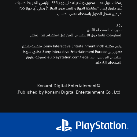
يمكنك تنزيل هذا المحتوى وتشغيله على جهاز PS5 الرئيسي المرتبط بحسابك 
ل
ر
ح
(عن طريق إعداد "مشاركة الجهاز واللعب بدون اتصال") وعلى أي جهاز PS5 
م
ئ
د
آخر حين تسجل الدخول باستخدام نفس الحساب.
س
ي
د
ا
م
س
راجع 
ع
ي
س
تحذيرات الاستخدام الآمن
د
ب
ة
 لمعلومات هامة حول الاستخدام الآمن قبل استخدام هذا المنتج.
ا
ف
قً
ت
ا
ق
برامج مكتبة ©Sony Interactive Entertainment Inc. ملخصة بشكل 
ب
،
ط
حصري إلى Sony Interactive Entertainment Europe. تطبق شروط 
ش
.
أ
استخدام البرنامج، راجع eu.playstation.com/legal لمعرفة حقوق 
ك
و
الاستخدام الكاملة.
ل
ي
ف
ت
ر
و
د
ف
©Konami Digital Entertainment
ي
ر
ل
Published by Konami Digital Entertainment Co., Ltd.
ا
م
ل
س
د
ا
ع
ع
م
د
ل
ت
ق
ك
د
ع
ر