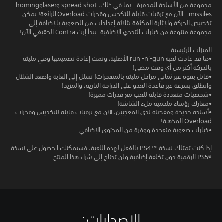
مجموعة من الأسلحة المدمرة - بما في ذلك، spread shot وlaserوhoming
missiles - الآن مع ترقيات قابلة للتكديس وقدرات Overload الرائعة! يمكن
تخصيص الحركة والإثارة المكثفة بثلاثة إعدادات من الصعوبة بالإضافة إلى
مجموعة متنوعة من خيارات التحدي الإضافية. يبدأ إرث Contra الحقيقي الآن!
الميزات الرئيسية:
•ها قد عادت لعبة run -n'-gun الأصلية، وتمت إعادة تصميمها وهي مليئة
بالحركة أكثر من أي وقت مضى!
•قاتل بقوة عبر ثماني مراحل مليئة بالمتفجرات! تسلل إلى الغابة واصعد الشلال
وانطلق بسرعة عبر قاعدة العدو على الدراجة النارية، والمزيد!
•شخصيات متعددة قابلة للعب مع قدرات مميزة!
•معارك رؤساء ملحمية ملء الشاشة!
•أسلحة جديدة ومفضلة لدى المعجبين، الآن مع ترقيات قابلة للتكديس وقدرات
Overload المذهلة!
•خيارات صعوبة متعددة ووفرة من المحتوى الإضافي
إذا كنت تمتلك نسخة PS4™‎ بالفعل لهذه اللعبة، فسيمكنك الحصول على نسخة
PS5®‎ الرقمية دون تكلفة إضافية ولن تحتاج إلى شراء هذا المنتج.
الإصدارات:‏