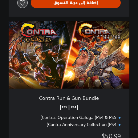
إضافة إلى عربة التسوق
C
o
n
t
r
a
R
u
n
&
G
u
n
Contra Run & Gun Bundle
B
u
PS5
PS4
n
Contra: Operation Galuga (PS4 & PS5)
d
l
Contra Anniversary Collection (PS4)
e
$50.99