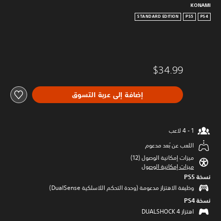
KONAMI
STANDARD EDITION
PS5
PS4
$34.99
إضافة إلى عربة التسوق
اللعب عن بُعد مدعوم
ميزات إمكانية الوصول (12)‏
ميزات إمكانية الوصول
نسخة PS5‏
وظيفة الاهتزاز مدعومة (وحدة التحكم اللاسلكية DualSense‏)
نسخة PS4‏
اهتزاز DUALSHOCK 4‏