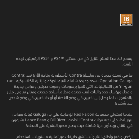
يسمح لك هذا المنتج بتنزيل كلٍ من نسختي PS4™‎ و PS5®‎ الرقميتين لهذه
اللعبة.
ها هي نسخة جديدة من سلسلة Contra الأسطورية متاحة الآن! تعد Contra:
Operation Galuga نسخة جديدة شاملة للعبة الحركة والإثارة الكلاسيكية run-
'n'-gun من الثمانينيات، التي تتميز برسومات وصوت حديثين ومراحل جديدة
وأعداء ورؤساء جدد وآليات لعب جديدة ونظام أسلحة محدث وقتال تعاوني ملئ
بالمتفجرات لما يصل إلى لاعبين في وضع القصة أو أربعة لاعبين في وضع شخص
ضد شخص!
عندما تستولي مجموعة Red Falcon الإرهابية على جزر Galuga قبالة سواحل
نيوزيلندا، فإن نخبة قوات Contra الخاصة ، Bill Rizer و Lance Bean يشرعون
في القتال ويبدأون حربًا شاملة حيث يصبح مصير البشرية على المحك!
اركض واقفز وأطلق النار وأنت تشق طريقك عبر ثمانية مستويات باستخدام