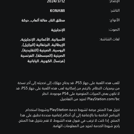
ا
الإصدار:
12‏/3‏/2024
م
ة
ر
م
س
ل
ع
الناشر:
KONAMI
ص
ت
ل
ن
و
و
ا
ق
الأنواع:
مطلق النار, صالة ألعاب, حركة
ت
ى
ص
ص
ف
الصوت:
الإنجليزية
ا
ة
ر
ر
ل
ا
ا
د
لغات الشاشة:
الأسبانية, الألمانية, الإنجليزية,
ت
ل
ل
ي
الإيطالية, البرتغالية (البرازيل),
ح
ت
ر
ة
الروسية, الصينية (التقليدية),
د
ئ
ح
.
الصينية (المبسطة), الفرنسية
ي
ي
ك
(فرنسا), الكورية, اليابانية
أ
م
س
و
ي
إ
ت
ل
ة
ن
و
ى
للعب هذه اللعبة على جهاز PS5، قد يحتاج جهازك إلى تحديثه إلى آخر نسخة 
ش
ا
ت
من برمجيات النظام. بالرغم من إمكانية لعب هذه اللعبة على جهاز PS5، قد 
ي
ل
خ
لا تكون بعض الميزات المتوفرة على PS4 موجودة. انظر 
ط
ط
ش
‎PlayStation.com/bc لمزيد من التفاصيل.
ن
ي
خ
ط
ص
ط
تنزيل هذا المنتج عرضة لشروط خدمة‫ PlayStation وشروط استخدام 
ا
ي
ب
البرنامج الخاصة بنا بالإضافة إلى أي أحكام إضافية محددة تطبق على هذا 
ق
ا
د
المنتج. إذا كنت لا ترغب في قبول هذه الشروط، لا تقم بتنزيل هذا المنتج. 
م
ي
ت
راجع شروط الخدمة لمزيد من المعلومات الهامة.
ن
ا
ل
ا
ل
م