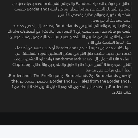
انطلق عبر كوكب الصحراء Pandora والعوالم الشرسة ما بعده بلعبك صيّادي
المخابئ الأقوياء للبحث عن غنائم أسطورية. كل لعبة Borderlands مفعمة
بشخصيات كبيرة وعوالم غدّارة وقصص لا تُنسى.
العب بمفردك أو مع فريق
إن طابع الرماية والغنائم المثير في Borderlands يتضاعف إلى أقصى حد عند
اللعب مع فريق يصل عدد لاعبيه إلى 4 لاعبين عبر الإنترنت! ادع أصدقاءك وشارك
حماس إطلاق النار من ملايين الأسلحة وتجميع بنيات مثالية وقهر زعماء مرعبين!
عش تجربة الملحمة حتى الآن
سواء كانت هذه أول تجربة لك مع Borderlands أو كنت تجتمع من أصدقاء
قدماء من جديد، ستحب خلق الفوضى بفضل الممثلين الغرباء للسلسلة. من
ارتقاء Lilith البطولي إلى صعود Handsome Jack واندحاره المشين، سوف
تلتقي بمجموعة لا تُنسى من قطاع الطرق والمتمردين والأبطال—وClaptrap
أيضا، الذي يتواجد حتى هو هنا.
*يتضمن Borderlands، وBorderlands 2، وBorderlands: The Pre-Sequel،
وTales from the Borderlands، وBorderlands 3، وقصص جديدة من the
Borderlands، بالإضافة إلى المحتوى المتوفر القابل للتنزيل كاملا ابتداء من 1
شتنبر 2023.