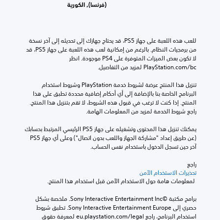
(فرنسا), الكورية
للعب هذه اللعبة على جهاز PS5، قد يحتاج جهازك إلى تحديثه إلى آخر نسخة 
من برمجيات النظام. بالرغم من إمكانية لعب هذه اللعبة على جهاز PS5، قد 
لا تكون بعض الميزات المتوفرة على PS4 موجودة. انظر 
‎PlayStation.com/bc لمزيد من التفاصيل.
تنزيل هذا المنتج عرضة لشروط خدمة‫ PlayStation وشروط استخدام 
البرنامج الخاصة بنا بالإضافة إلى أي أحكام إضافية محددة تطبق على هذا 
المنتج. إذا كنت لا ترغب في قبول هذه الشروط، لا تقم بتنزيل هذا المنتج. 
راجع شروط الخدمة لمزيد من المعلومات الهامة.
يمكنك تنزيل هذا المحتوى وتشغيله على جهاز PS5 الرئيسي المرتبط بحسابك 
(عن طريق إعداد "مشاركة الجهاز واللعب بدون اتصال") وعلى أي جهاز PS5 
آخر حين تسجل الدخول باستخدام نفس الحساب.
راجع 
تحذيرات الاستخدام الآمن
 لمعلومات هامة حول الاستخدام الآمن قبل استخدام هذا المنتج.
برامج مكتبة ©Sony Interactive Entertainment Inc. ملخصة بشكل 
حصري إلى Sony Interactive Entertainment Europe. تطبق شروط 
استخدام البرنامج، راجع eu.playstation.com/legal لمعرفة حقوق 