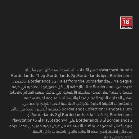
Warchest Bundleيتضمن الألعاب الأساسية الستة كلها من سلسلة
Borderlands: لعبة Borderlands، وBorderlands 2، وBorderlands: The
Pre-Sequel، وTales from the Borderlands، وBorderlands 3، وقصص
جديدة من the Borderlands، بالإضافة إلى كل محتوياتها الإضافية في حزمة
ضخمة واحدة.* عش تجربة السلسلة الأيقونية التي عرّفت بصنف الغنائم والرماية
بفضل المعارك النارية المبالغ فيها والترسانات المتنوعة لدرجة سخيفة
والمغامرات الشيّقة العابرة للكواكب المناسبة للعب الفردي والجماعي.
Borderlands Collection: Pandora's Box مُصممة للّاعبين الجدد في عالم
Borderlands. إذا كنت تملك Borderlands أو Borderlands 2 أو
Borderlands 2 أو Borderlands 3 على PlayStation®4 أو PlayStation®5
وتريد إكمال المجموعة، يمكنك الاستفادة من عرض ترقية مميز في هذه الحزمة
من خلال إطلاق إحدى هذه الألعاب واتباع التعليمات داخل اللعبة.
أحدث فوضى تامة