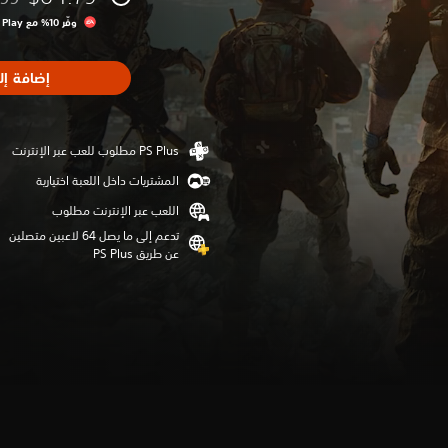
مخصو
وفّر 10% مع EA Play‏
إضافة إل
المشتريات داخل اللعبة اختيارية
اللعب عبر الإنترنت مطلوب
تدعم إلى ما يصل 64 لاعبين متصلين
عن طريق PS Plus‏