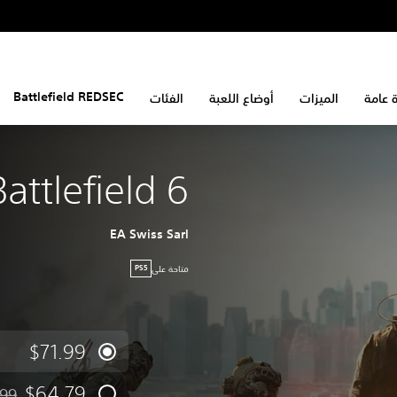
Battlefield REDSEC
 عامة
الميزات
أوضاع اللعبة
الفئات
Battlefield 6
EA Swiss Sarl
متاحة على
PS5
$71.99
$64.79
.99