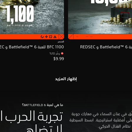
العنصر
1100 BFC للعبة Battlefield™ 6 و REDSEC
وفّر 10%‏
$9.99
إظهار المزيد
ما هي لعبة BATTLEFIELD 6؟
تجربة الحرب ا
لّق في عنان السماء في معارك جوية
على أفضلية استراتيجية. ابسط السيطرة
ظام القتال الحركي.
لا تضاهى.