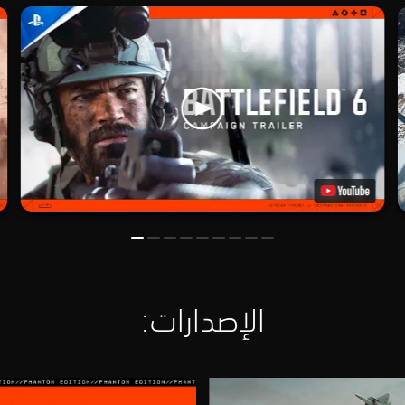
الإصدارات:‏
إ