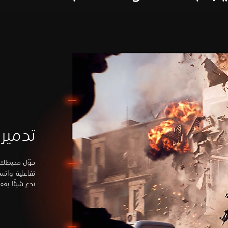
تدمير
حوّل محيطك إل
تفاعلية واتس
تدع شيئًا يق