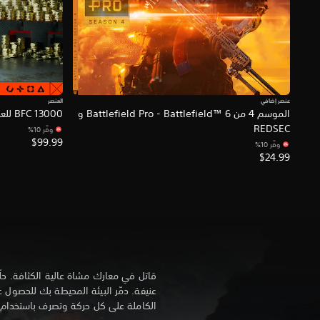
عنصر إضافي
العنصر
الموسم 4 من Battlefield Pro - Battlefield™ 6 و
13000 BFC للعبة Battlefield™ 6 و REDSEC
REDSEC
وفّر 10%‏
$99.99
وفّر 10%‏
$24.99
قاتل في معارك مشاة عالية الكثافة. ح
عنيفة. دمّر البيئة المحيطة بك للحصول 
الكاملة على كل حركة وتصرف باستخدام ن