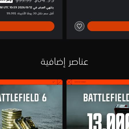
مخصوم من السعر الأصلي 
ينتهي العرض في 12‏/8‏/2026 10:59 PM UTC‏
أقل سعر خلال 30 يومًا الأخيرة: $99.99‏
عناصر إضافية