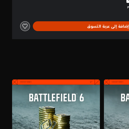
البالغ $99.99‏
إضافة إلى عربة التسوق