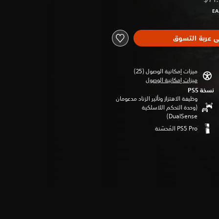
م من السعر الأصلي البالغ $71.99‏
ى عربة التسوق
ميزات إمكانية الوصول (25)‏
ميزات إمكانية الوصول
نسخة PS5‏
وظيفة الاهتزاز وتأثير الزناد مدعومان
(وحدة التحكم اللاسلكية
DualSense‏)