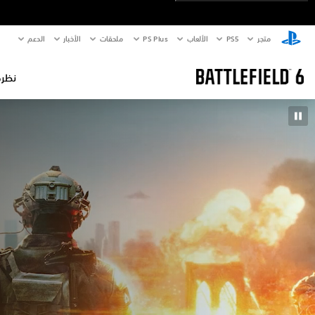
متجر
PS5‏
الألعاب
PS Plus
ملحقات
الأخبار
الدعم
نظرة