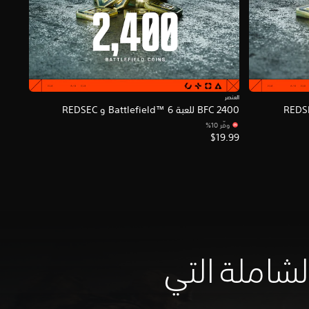
العنصر
2400 BFC للعبة Battlefield™ 6 و REDSEC
وفّر 10%‏
$19.99
لشاملة التي