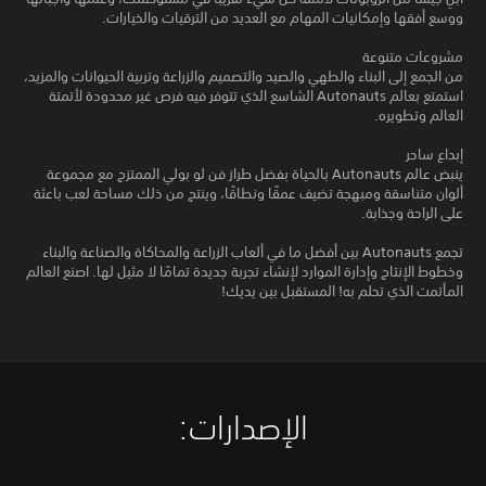
ووسع أفقها وإمكانيات المهام مع العديد من الترقيات والخيارات.
مشروعات متنوعة
من الجمع إلى البناء والطهي والصيد والتصميم والزراعة وتربية الحيوانات والمزيد،
استمتع بعالم Autonauts الشاسع الذي تتوفر فيه فرص غير محدودة لأتمتة
العالم وتطويره.
إبداع ساحر
ينبض عالم Autonauts بالحياة بفضل طراز فن لو بولي الممتزج مع مجموعة
ألوان متناسقة ومبهجة تضيف عمقًا ونطاقًا، وينتج من ذلك مساحة لعب باعثة
على الراحة وجذابة.
تجمع Autonauts بين أفضل ما في ألعاب الزراعة والمحاكاة والصناعة والبناء
وخطوط الإنتاج وإدارة الموارد لإنشاء تجربة جديدة تمامًا لا مثيل لها. اصنع العالم
المأتمت الذي تحلم به! المستقبل بين يديك!
الإصدارات:‏