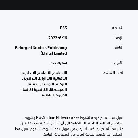
المنصة:
PS5
الإصدار:
16‏/6‏/2022
الناشر:
Reforged Studios Publishing
(Malta) Limited
الأنواع:
استراتيجية
لغات الشاشة:
الأسبانية, الألمانية, الإنجليزية,
البرتغالية (البرازيل), البولندية,
التركية, الروسية, الصينية
(المبسطة), الفرنسية (فرنسا),
الكورية, اليابانية
تنزيل هذا المنتج عرضة لشروط خدمة PlayStation Network وشروط 
استخدام البرنامج الخاصة بنا بالإضافة إلى أي أحكام إضافية محددة تطبق 
على هذا المنتج. إذا كنت لا ترغب في قبول هذه الشروط، لا تقوم بتنزيل هذا 
المنتج. راجع شروط الخدمة لمزيد من المعلومات الهامة.