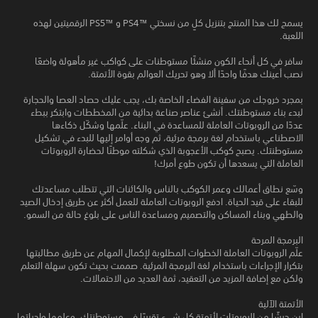
يسمح لك هذا المنتج بتنزيل كلٍ من نسختي PS4™‎ و PS5™‎ الرقميتين لهذه
اللعبة.
سافر في كل أنحاء الكون منشئًا مستوطنات على كواكب غير مأهولة واضعًا
نصب أعينك هدفًا واحدًا ألا وهو تحريك العوالم بقوة الأتمتة.
بمجرد خروجك من سفينة الفضاء الخاصة بك، يجب عليك حصاد العصا والحجارة
لبدء بناء مستوطنتك. أنشئ عناصر صناعة بدائية من المخططات وابتكر ببطء
عددًا من الروبوتات العاملة للمساعدة في البناء. علّمها وشكّل ذكاءها
الاصطناعي باستخدام لغة برمجة مرئية، ثم وجه أوامر إليها للبدء في تشكيل
مستوطنتك. يصبح كوكب الأعجوبة الذي شكلته موطنًا لحضارة الروبوتات
العاملة التي يسعدها أن تكون طوع أمرك!
وسّع نطاق أعمالك وعمر الكوكب بالناس والكائنات التي تتطلب مساعدتك
للبقاء على قيد الحياة. ادفع الروبوتات العاملة للعمل أكثر عن طريق إدخال الصيد
والطهي وبناء المساكن والتصميم ومساعدة الناس على بلوغ حالة من السمو.
البرمجة المرحة
علّم الروبوتات العاملة الخطوات المطلوبة لإكمال المهام عن طريق مطالبتها
بتكرار الإجراءات باستخدام لغة البرمجة المرئية. صممت بحيث تكون سهلة التعلم
ولكن مع إضافة المزيد من التعقيد، ثمة العديد من الاحتمالات.
الأتمتة الآلية
ابنِ جيشًا من الروبوتات لأتمتة كل شيء تقريبًا في مستوطنتك، وعلمها واجباتها