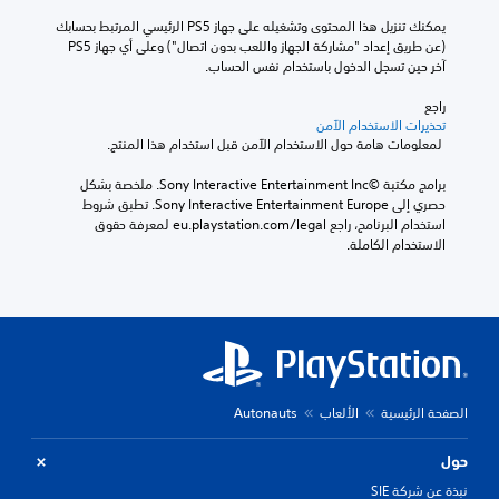
يمكنك تنزيل هذا المحتوى وتشغيله على جهاز PS5 الرئيسي المرتبط بحسابك 
(عن طريق إعداد "مشاركة الجهاز واللعب بدون اتصال") وعلى أي جهاز PS5 
آخر حين تسجل الدخول باستخدام نفس الحساب.
راجع 
تحذيرات الاستخدام الآمن
 لمعلومات هامة حول الاستخدام الآمن قبل استخدام هذا المنتج.
برامج مكتبة ©Sony Interactive Entertainment Inc. ملخصة بشكل 
حصري إلى Sony Interactive Entertainment Europe. تطبق شروط 
استخدام البرنامج، راجع eu.playstation.com/legal لمعرفة حقوق 
الاستخدام الكاملة.
الصفحة الرئيسية
الألعاب
Autonauts
حول
نبذة عن شركة SIE