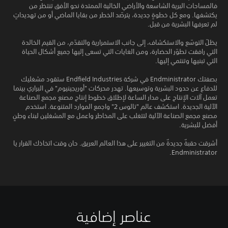
فالمساحات البرية الشاسعة والأراضي الخالية الممتدة نحو الأفق تنتظر من
يكتشفها. ومع كل خطوةٍ جديدة، يترصّد الخطر من بقايا الماضي أو من تهديداتٍ
لم تعرفها البشرية من قبل.
يظلّ التوسّع والاستكشاف، إلى جانب الاستمرارية والتقدّم، من القيم الخالدة
التي رافقت تطوّر الحضارة، ومن الغايات التي تسعى إليها جميع أشكال الحياة
التي تبنيها وتنتمي إليها.
بصفتك Endministrator في شركة Endfield Industries ستقود مشغليك
للدفاع عن حدود البشرية وتوسيعها. تهدر محركات "أوريجينيوم" في البراري بينما
تعمل آلات الإنتاج على مدار الساعة لإطلاق خطوط إنتاج مصنع مجمع الصناعة
الآلية الجديدة. استكشف عالم "تالوس 2" واجمع الموارد المتنوعة. استخدم
مصنع مجمع الصناعة الآلية لتتغلب على المخاطر واعمل مع المشغلين لبناء وطنٍ
أفضل للبشرية.
أشرقت حقبةٌ جديدةٌ من التغيير على هذا العالم العريق. حان وقت اتخاذك القرار يا
Endministrator.
عناصر إضافية