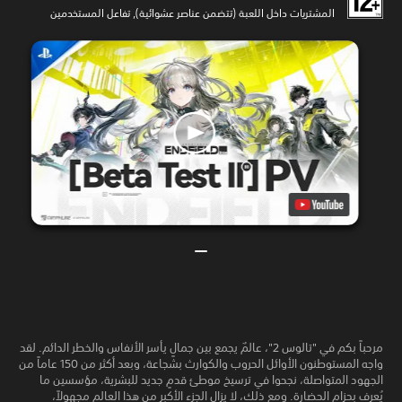
المشتريات داخل اللعبة (تتضمن عناصر عشوائية), تفاعل المستخدمين
مرحباً بكم في "تالوس 2"، عالمٌ يجمع بين جمالٍ يأسر الأنفاس والخطر الدائم. لقد
واجه المستوطنون الأوائل الحروب والكوارث بشجاعة، وبعد أكثر من 150 عاماً من
الجهود المتواصلة، نجحوا في ترسيخ موطئ قدمٍ جديد للبشرية، مؤسسين ما
يُعرف بحزام الحضارة. ومع ذلك، لا يزال الجزء الأكبر من هذا العالم مجهولاً،