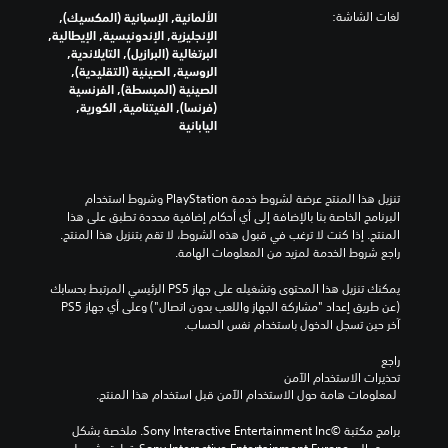
لغات الشاشة:
الألمانية, الإسبانية (المكسيك),
الإنجليزية, الإندونيسية, الإيطالية,
البرتغالية (البرازيل), التايلاندية,
الروسية, الصينية (التقليدية),
الصينية (المبسطة), الفرنسية
(فرنسا), الفيتنامية, الكورية,
اليابانية
تنزيل هذا المنتج عرضة لشروط خدمة‫ PlayStation وشروط استخدام 
البرنامج الخاصة بنا بالإضافة إلى أي أحكام إضافية محددة تطبق على هذا 
المنتج. إذا كنت لا ترغب في قبول هذه الشروط، لا تقم بتنزيل هذا المنتج. 
راجع شروط الخدمة لمزيد من المعلومات الهامة.
يمكنك تنزيل هذا المحتوى وتشغيله على جهاز PS5 الرئيسي المرتبط بحسابك 
(عن طريق إعداد "مشاركة الجهاز واللعب بدون اتصال") وعلى أي جهاز PS5 
آخر حين تسجل الدخول باستخدام نفس الحساب.
راجع 
تحذيرات الاستخدام الآمن
 لمعلومات هامة حول الاستخدام الآمن قبل استخدام هذا المنتج.
برامج مكتبة ©Sony Interactive Entertainment Inc. ملخصة بشكل 