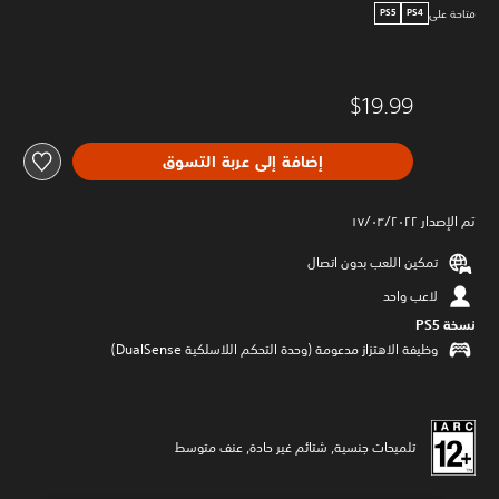
متاحة على
PS5
PS4
$19.99
إضافة إلى عربة التسوق
تم الإصدار ١٧/٠٣/٢٠٢٢
تمكين اللعب بدون اتصال
لاعب واحد
نسخة PS5‏
وظيفة الاهتزاز مدعومة (وحدة التحكم اللاسلكية DualSense‏)
تلميحات جنسية, شتائم غير حادة, عنف متوسط