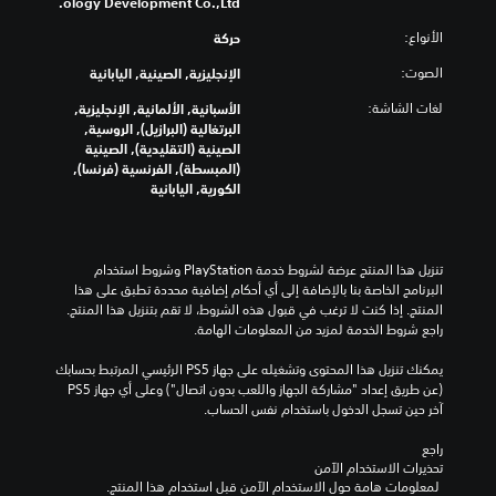
ology Development Co.,Ltd.
الأنواع:
حركة
الصوت:
الإنجليزية, الصينية, اليابانية
لغات الشاشة:
الأسبانية, الألمانية, الإنجليزية,
البرتغالية (البرازيل), الروسية,
الصينية (التقليدية), الصينية
(المبسطة), الفرنسية (فرنسا),
الكورية, اليابانية
تنزيل هذا المنتج عرضة لشروط خدمة‫ PlayStation وشروط استخدام 
البرنامج الخاصة بنا بالإضافة إلى أي أحكام إضافية محددة تطبق على هذا 
المنتج. إذا كنت لا ترغب في قبول هذه الشروط، لا تقم بتنزيل هذا المنتج. 
راجع شروط الخدمة لمزيد من المعلومات الهامة.
يمكنك تنزيل هذا المحتوى وتشغيله على جهاز PS5 الرئيسي المرتبط بحسابك 
(عن طريق إعداد "مشاركة الجهاز واللعب بدون اتصال") وعلى أي جهاز PS5 
آخر حين تسجل الدخول باستخدام نفس الحساب.
راجع 
تحذيرات الاستخدام الآمن
 لمعلومات هامة حول الاستخدام الآمن قبل استخدام هذا المنتج.