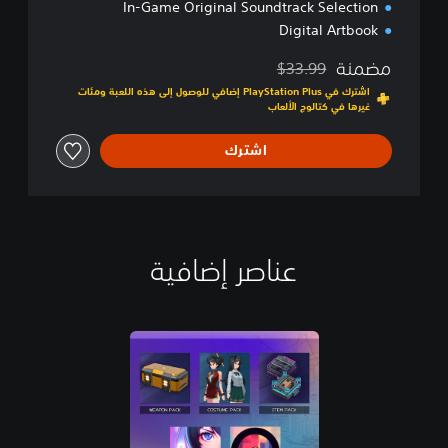
In-Game Original Soundtrack Selection
Digital Artbook
مضمنة
$33.99
مخصوم من السعر الأصلي البالغ $33.99‏
اشترك في PlayStation Plus إضافي للوصول إلى هذه اللعبة ومئات
غيرها في كتالوج الألعاب
اشترك
عناصر إضافية