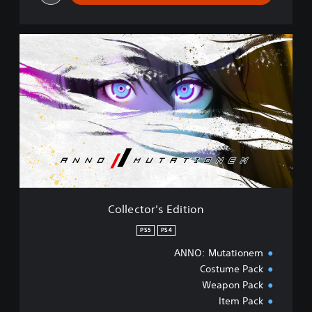
C
o
l
l
e
c
t
o
r
'
s
E
d
Collector's Edition
i
t
PS5
PS4
i
ANNO: Mutationem
o
n
Costume Pack
Weapon Pack
Item Pack