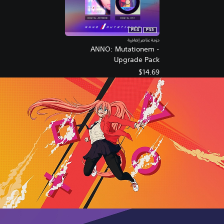
PS4
PS5
حزمة عناصر إضافية
ANNO: Mutationem -
Upgrade Pack
$14.69