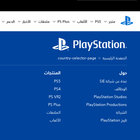
متجر
PS5‏
الألعاب
PS Plus
ملحقات
الأخبار
الدعم
الصفحة الرئيسية
country-selector-page
حول
المنتجات
نبذة عن شركة SIE
PS5
الوظائف
PS4
PS VR2
PlayStation Studios
PS Plus
PlayStation Productions
الشركة
الملحقات
تاريخ PlayStation
الألعاب