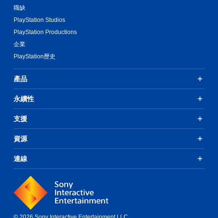
職缺
PlayStation Studios
PlayStation Productions
企業
PlayStation歷史
產品
永續性
支援
資源
連線
© 2026 Sony Interactive Entertainment LLC