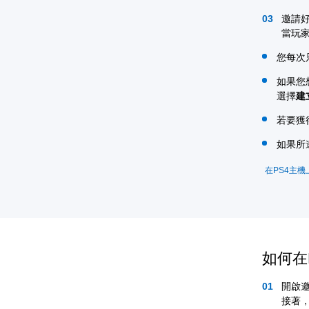
邀請
當玩
您每次
如果您
選擇
建
若要獲
如果所邀
在PS4主
如何在
開啟
接著