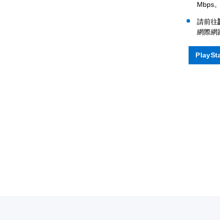
Mbps
請前往
網際網
PlayS