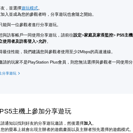
好友，並選擇
遊玩模式
。
家加入並成為您的參觀者時，分享遊玩也會隨之開始。
只能與一位參觀者進行分享遊玩。
想與訪客帳戶一同使用分享遊玩，請前往
設定
>
家庭及家長監控
>
PS5主
立使用者及訪客登入
>
允許
。
得最佳性能，我們建議您與參觀者使用至少2Mbps的高速連線。
請的玩家不是PlayStation Plus會員，則您無法選擇與參觀者一同使用
機上分享遊玩
PS5主機上參加分享遊玩
邀請通知以找到好友的分享遊玩邀請，然後選擇
加入
。
，您的螢幕上就會出現主辦者的遊戲畫面以及主辦者預先選擇的遊戲模式