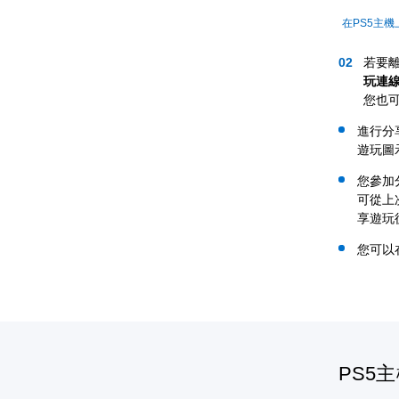
在PS5主
若要
玩連
您也
進行分
遊玩圖
您參加
可從上
享遊玩
您可以
PS5