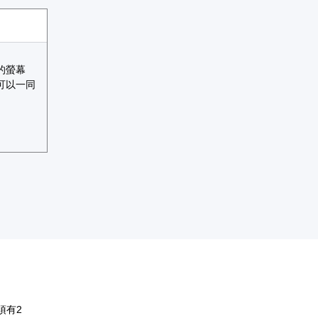
的螢幕
可以一同
須有2