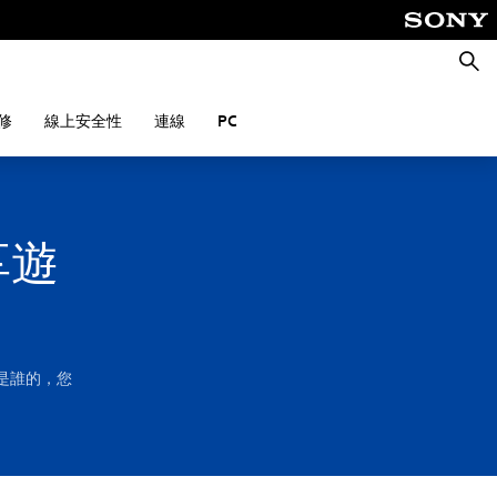
搜
尋
修
線上安全性
連線
PC
享遊
是誰的，您