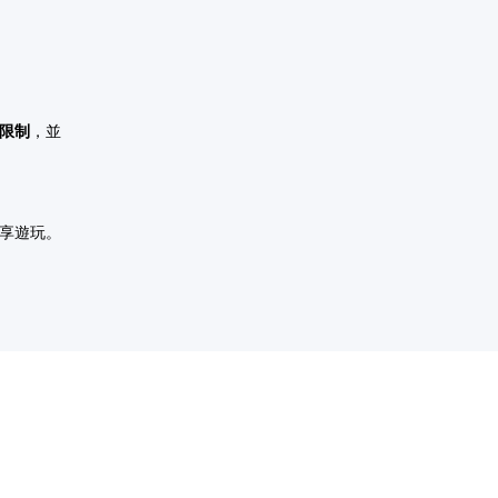
機限制
，並
分享遊玩。
。