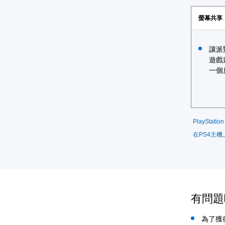
螢幕共享
讓派
遊戲
一個
PlayStatio
在PS4主
有問題
為了獲