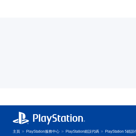
主頁
PlayStation服務中心
PlayStation錯誤代碼
PlayStation 5錯