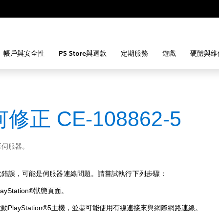
帳戶與安全性
PS Store與退款
定期服務
遊戲
硬體與維
修正 CE-108862-5
至伺服器。
此錯誤，可能是伺服器連線問題。請嘗試執行下列步驟：
ayStation®狀態頁面。
動PlayStation®5主機，並盡可能使用有線連接來與網際網路連線。