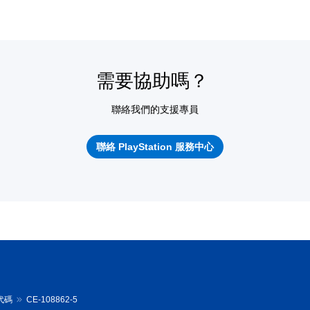
需要協助嗎？
聯絡我們的支援專員
聯絡 PlayStation 服務中心
誤代碼
CE-108862-5