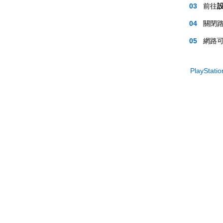
前往
關閉
網路
PlayStat