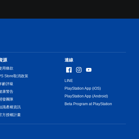
資源
連線
使用條款
PS Store取消政策
LINE
年齡評級
PlayStation App (iOS)
健康警告
PlayStation App (Android)
開發團隊
Beta Program at PlayStation
知識產權資訊
官方授權計畫