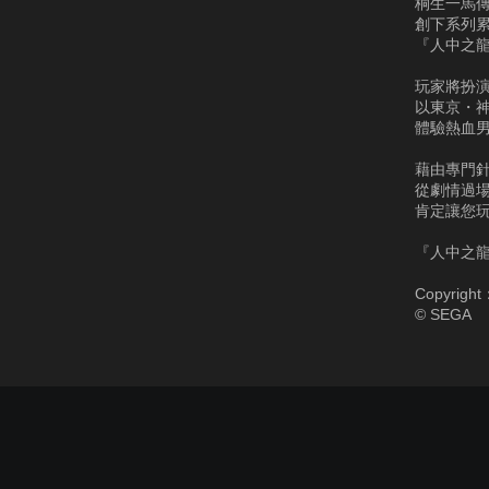
桐生一馬
創下系列
『人中之龍
玩家將扮
以東京・
體驗熱血
藉由專門針對
從劇情過
肯定讓您
『人中之
Copyright
© SEGA