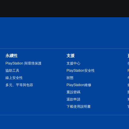
永續性
支援
PlayStation 與環境保護
支援中心
協助工具
PlayStation安全性
線上安全性
狀態
多元、平等與包容
PlayStation維修
重設密碼
退款申請
下載使用說明書