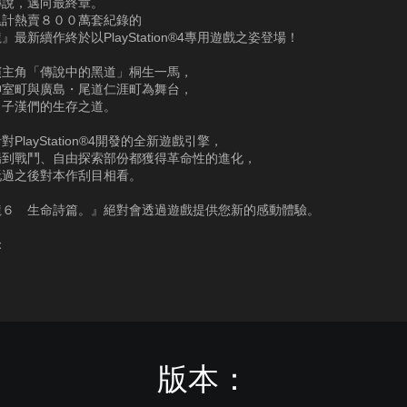
傳說，邁向最終章。
累計熱賣８００萬套紀錄的
』最新續作終於以PlayStation®4專用遊戲之姿登場！
演主角「傳說中的黑道」桐生一馬，
神室町與廣島・尾道仁涯町為舞台，
男子漢們的生存之道。
PlayStation®4開發的全新遊戲引擎，
場到戰鬥、自由探索部份都獲得革命性的進化，
玩過之後對本作刮目相看。
龍６ 生命詩篇。』絕對會透過遊戲提供您新的感動體驗。
：
版本：