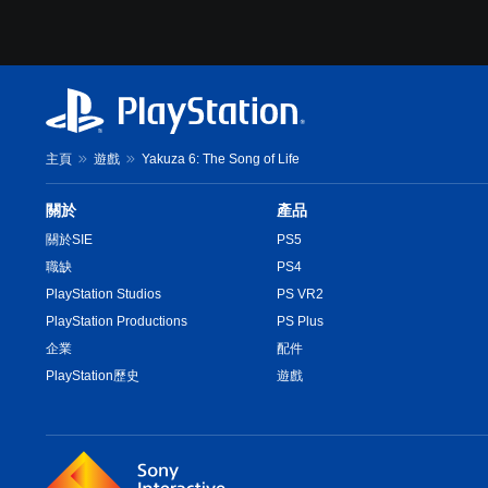
主頁
遊戲
Yakuza 6: The Song of Life
關於
產品
關於SIE
PS5
職缺
PS4
PlayStation Studios
PS VR2
PlayStation Productions
PS Plus
企業
配件
PlayStation歷史
遊戲