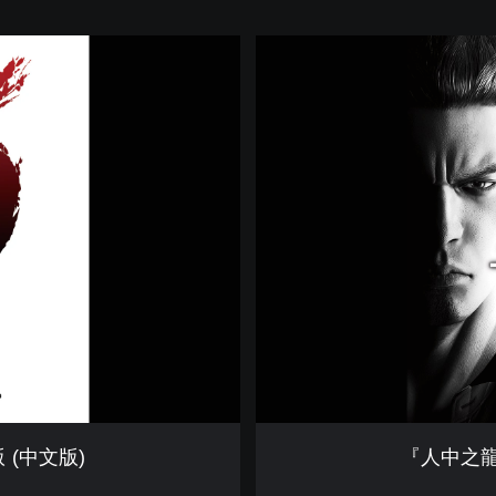
『
人
中
之
龍
６
（
暫
定
）
』
搶
先
體
驗
版
(
中
(中文版)
『人中之龍
文
版