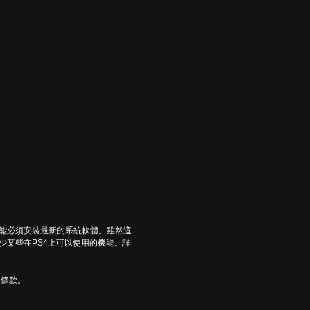
可能必須安裝最新的系統軟體。雖然這
少某些在PS4上可以使用的機能。詳
用條款。