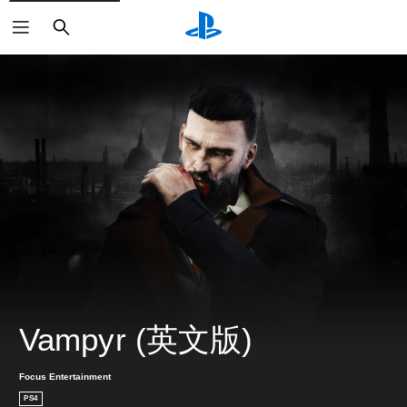
搜
尋
Vampyr (英文版)
Focus Entertainment
PS4