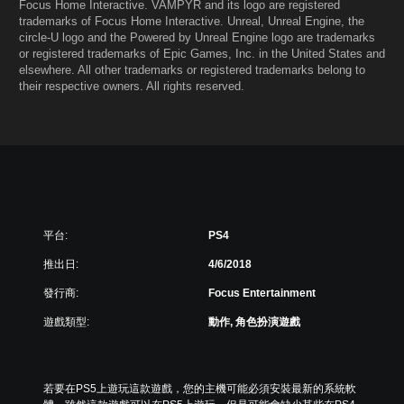
Focus Home Interactive. VAMPYR and its logo are registered
trademarks of Focus Home Interactive. Unreal, Unreal Engine, the
circle-U logo and the Powered by Unreal Engine logo are trademarks
or registered trademarks of Epic Games, Inc. in the United States and
elsewhere. All other trademarks or registered trademarks belong to
their respective owners. All rights reserved.
平台:
PS4
推出日:
4/6/2018
發行商:
Focus Entertainment
遊戲類型:
動作, 角色扮演遊戲
若要在PS5上遊玩這款遊戲，您的主機可能必須安裝最新的系統軟