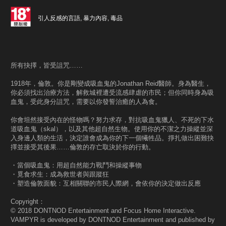
引人反感的言語, 暴力內容, 毒品
所有抉擇，皆受詛咒……
1918年，倫敦。你是剛變成吸血鬼的Jonathan Reid醫師。身為醫生，
你必須找出治療方法，解救城裡遭受流感肆虐的市民；但你同時身為吸
血鬼，受此身分詛咒，需要以你發誓治癒的人為食。
你會坦然接受內在的怪物嗎？努力求存，對抗吸血鬼獵人、不死的下水
道吸血鬼（skal），以及其他超自然生物。使用你的不潔之力操縱並深
入身邊人類的生活，決定誰會成為你的下一個犧牲品。掙扎做出困難抉
擇並接受其後果……倫敦的存亡取決於你的行動。
・當個吸血鬼：用超自然能力戰鬥和操縱事物
・覓食求生：成為救世者與跟蹤狂
・塑造倫敦面貌：互相關聯的市民人際網，會依你的決定做出反應
Copyright：
© 2018 DONTNOD Entertainment and Focus Home Interactive.
VAMPYR is developed by DONTNOD Entertainment and published by