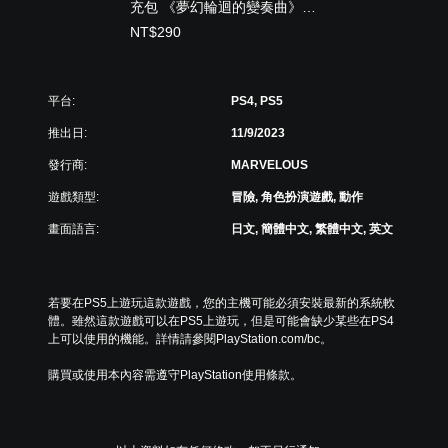
充包 《夢幻輪迴的變奏曲》
PS4&PS5 (中日英文版)
NT$290
平台:
PS4, PS5
推出日:
11/9/2023
發行商:
MARVELOUS
遊戲類型:
冒險, 角色扮演遊戲, 動作
畫面語言:
日文, 簡體中文, 繁體中文, 英文
若要在PS5上遊玩這款遊戲，您的主機可能必須安裝最新的系統軟
體。雖然這款遊戲可以在PS5上遊玩，但是可能會缺少某些在PS4
上可以使用的機能。詳情請參閱PlayStation.com/bc。
購買或使用本內容需遵守PlayStation使用條款。