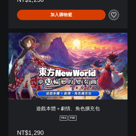
簡
體
中
加入購物籃
文
,
英
文
遊
,
戲
繁
本
體
體
中
＋
文
劇
,
情
日
、
文
角
)
色
擴
充
包
遊戲本體＋劇情、角色擴充包
PS4
PS5
NT$1,290