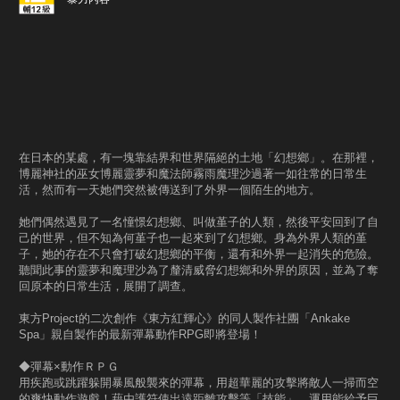
在日本的某處，有一塊靠結界和世界隔絕的土地「幻想鄉」。在那裡，
博麗神社的巫女博麗靈夢和魔法師霧雨魔理沙過著一如往常的日常生
活，然而有一天她們突然被傳送到了外界一個陌生的地方。
她們偶然遇見了一名憧憬幻想鄉、叫做堇子的人類，然後平安回到了自
己的世界，但不知為何堇子也一起來到了幻想鄉。身為外界人類的堇
子，她的存在不只會打破幻想鄉的平衡，還有和外界一起消失的危險。
聽聞此事的靈夢和魔理沙為了釐清威脅幻想鄉和外界的原因，並為了奪
回原本的日常生活，展開了調查。
東方Project的二次創作《東方紅輝心》的同人製作社團「Ankake
Spa」親自製作的最新彈幕動作RPG即將登場！
◆彈幕×動作ＲＰＧ
用疾跑或跳躍躲開暴風般襲來的彈幕，用超華麗的攻擊將敵人一掃而空
的爽快動作遊戲！藉由護符使出遠距離攻擊等「技能」，運用能給予巨