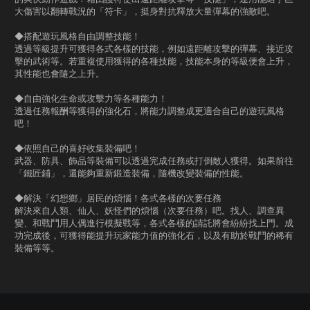
大傷害以翻轉戰況的「符卡」，挺身對抗釋放大量彈幕的強敵吧。
◆搭配遊玩風格自由調整技能！
透過等級提升可獲得各式各樣的技能，例如遠距離攻擊的彈幕、接近攻
擊的武術等。若重複使用獲得的各種技能，技能本身的等級便會上升，
其性能也會隨之上升。
◆自由強化生命或攻擊力等各種能力！
透過任務報酬等獲得的強化石，將能力調整成更適合自己的遊玩風格
吧！
◆依照自己的喜好收集裝備吧！
武器、防具、飾品等裝備可以透過完成任務或打倒敵人獲得。如果前往
「鐵匠鋪」，還能夠重新鍛造裝備，隨機改變裝備的性能。
◆解決「幻想鄉」居民的煩惱！各式各樣的次要任務
解決來自人類、仙人、妖怪們的煩惱（次要任務）吧。找人、調查異
變、和戰鬥用人偶進行模擬戰等，各式各樣的請託將會紛紛找上門。成
功完成後，可獲得能提升玩家能力值的強化石，以及有助於戰鬥的稀有
裝備等等。