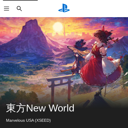
搜
尋
東方New World
Marvelous USA (XSEED)