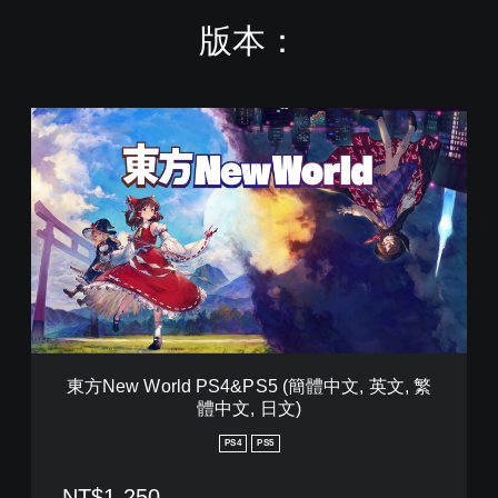
版本：
東
方
N
e
w
W
o
r
l
d
P
S
4
東方New World PS4&PS5 (簡體中文, 英文, 繁
&
體中文, 日文)
P
S
PS4
PS5
5
(
NT$1,250