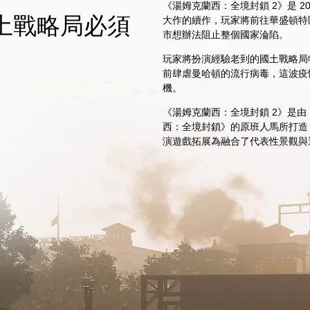
《湯姆克蘭西：全境封鎖 2》是 2
土戰略局必須
大作的續作，玩家將前往華盛頓特
市想辦法阻止整個國家淪陷。
玩家將扮演經驗老到的國土戰略局
前肆虐曼哈頓的流行病毒，這波疫
機。
《湯姆克蘭西：全境封鎖 2》是由 Ubi
西：全境封鎖》的原班人馬所打造
演遊戲拓展為融合了代表性景觀與