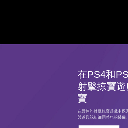
在PS4和P
射擊掠寶遊
寶
在最棒的射擊掠寶遊戲中探
與道具並細細調整您的裝備