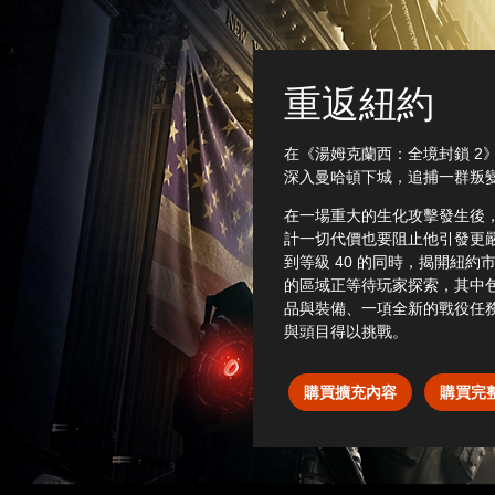
重返紐約
在《湯姆克蘭西：全境封鎖 2
深入曼哈頓下城，追捕一群叛
在一場重大的生化攻擊發生後，
計一切代價也要阻止他引發更
到等級 40 的同時，揭開紐
的區域正等待玩家探索，其中
品與裝備、一項全新的戰役任
與頭目得以挑戰。
購買擴充內容
購買完整