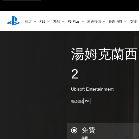
商店
PS5
遊戲
PS Plus
周邊設備
最新消息
支援
湯姆克蘭西
2
Ubisoft Entertainment
現已登陸
PS4
免費
試玩