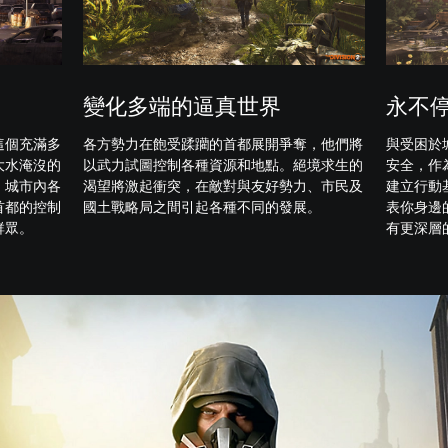
變化多端的逼真世界
永不
這個充滿多
各方勢力在飽受蹂躪的首都展開爭奪，他們將
與受困於
大水淹沒的
以武力試圖控制各種資源和地點。絕境求生的
安全，作
。城市內各
渴望將激起衝突，在敵對與友好勢力、市民及
建立行動
首都的控制
國土戰略局之間引起各種不同的發展。
表你身邊
群眾。
有更深層