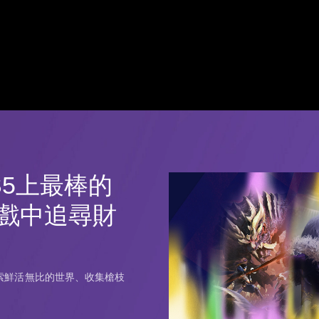
S5上最棒的
戲中追尋財
索鮮活無比的世界、收集槍枝
。