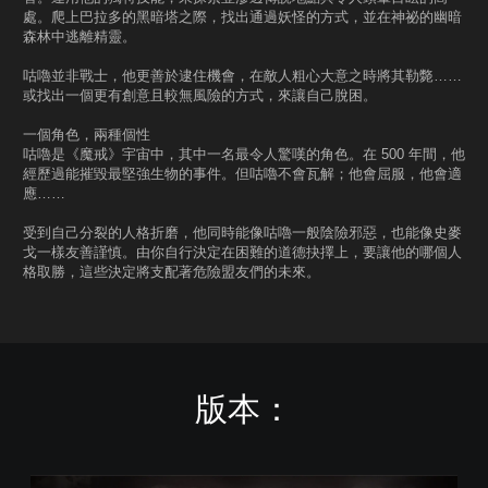
處。爬上巴拉多的黑暗塔之際，找出通過妖怪的方式，並在神祕的幽暗
森林中逃離精靈。
咕嚕並非戰士，他更善於逮住機會，在敵人粗心大意之時將其勒斃……
或找出一個更有創意且較無風險的方式，來讓自己脫困。
一個角色，兩種個性
咕嚕是《魔戒》宇宙中，其中一名最令人驚嘆的角色。在 500 年間，他
經歷過能摧毀最堅強生物的事件。但咕嚕不會瓦解；他會屈服，他會適
應……
受到自己分裂的人格折磨，他同時能像咕嚕一般陰險邪惡，也能像史麥
戈一樣友善謹慎。由你自行決定在困難的道德抉擇上，要讓他的哪個人
格取勝，這些決定將支配著危險盟友們的未來。
版本：
S