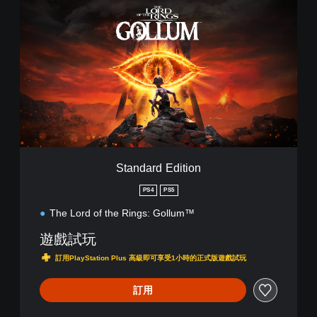
t
a
n
d
a
r
d
E
d
i
t
i
Standard Edition
o
n
PS4
PS5
The Lord of the Rings: Gollum™
遊戲試玩
訂用PlayStation Plus 高級即可享受1小時的正式版遊戲試玩
訂用