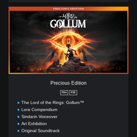
P
r
e
c
i
o
u
s
E
d
i
t
i
Precious Edition
o
n
PS4
PS5
The Lord of the Rings: Gollum™
Lore Compendium
Sindarin Voiceover
Art Exhibition
Original Soundtrack