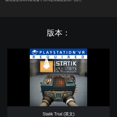
版本：
S
t
a
t
i
k
T
r
i
a
l
(
英
Statik Trial (英文)
文