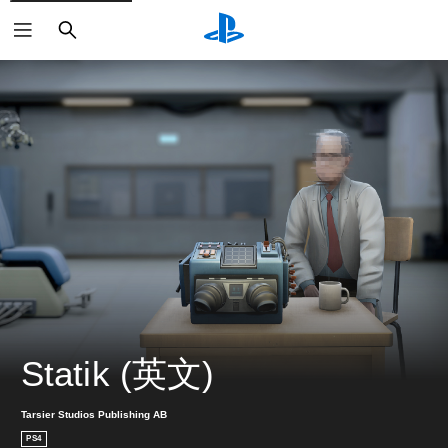
搜
尋
Statik (英文)
Tarsier Studios Publishing AB
PS4