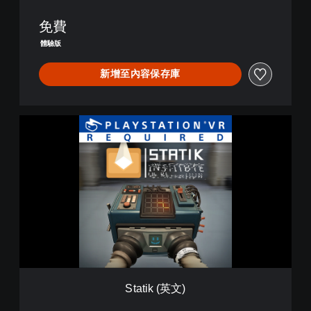
)
免費
體驗版
新增至內容保存庫
S
t
a
t
i
k
(
英
文
)
Statik (英文)