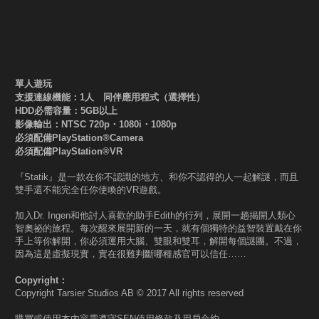
單人遊玩
支援連線機能：1人 同伴應用程式（選擇性）
HDD必需容量：5GB以上
影像輸出：NTSC 720p・1080i・1080p
必須配備PlayStation®Camera
必須配備PlayStation®VR
『Statik』是一款在你不認識的地方、和你不認得的人一起解謎，而且
雙手還不能完全任你使喚的VR遊戲。
加入Dr. Ingen和他討人喜歡的助手Edith的行列，展開一趟揭開人類心
智奧祕的旅程。每次醒來展開新的一天，就有個獨特的益智裝置戴在你
手上等你解開，你必須運用大腦、雙眼和雙耳，解開每個謎團。不過，
因為這是虛擬現實，實在很難判斷哪種感官可以信任……
Copyright：
Copyright Tarsier Studios AB © 2017 All rights reserved
購買或使用本內容需遵守SEN使用條款及用戶合約。