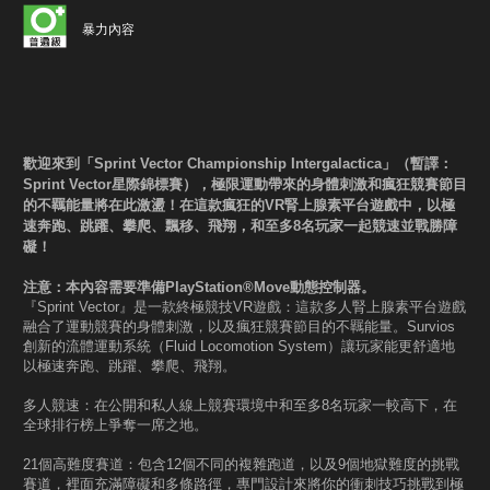
暴力內容
歡迎來到「Sprint Vector Championship Intergalactica」（暫譯：
Sprint Vector星際錦標賽），極限運動帶來的身體刺激和瘋狂競賽節目
的不羈能量將在此激盪！在這款瘋狂的VR腎上腺素平台遊戲中，以極
速奔跑、跳躍、攀爬、飄移、飛翔，和至多8名玩家一起競速並戰勝障
礙！
注意：本內容需要準備PlayStation®Move動態控制器。
『Sprint Vector』是一款終極競技VR遊戲：這款多人腎上腺素平台遊戲
融合了運動競賽的身體刺激，以及瘋狂競賽節目的不羈能量。Survios
創新的流體運動系統（Fluid Locomotion System）讓玩家能更舒適地
以極速奔跑、跳躍、攀爬、飛翔。
多人競速：在公開和私人線上競賽環境中和至多8名玩家一較高下，在
全球排行榜上爭奪一席之地。
21個高難度賽道：包含12個不同的複雜跑道，以及9個地獄難度的挑戰
賽道，裡面充滿障礙和多條路徑，專門設計來將你的衝刺技巧挑戰到極