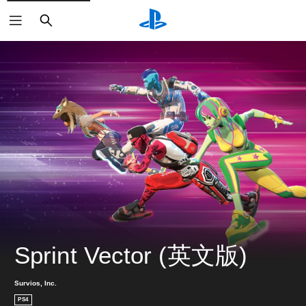
搜
尋
Sprint Vector (英文版)
Survios, Inc.
PS4