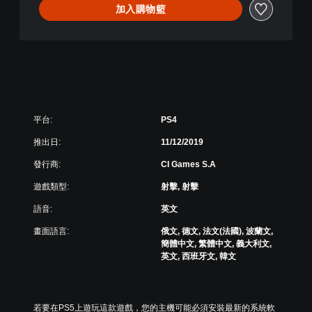
體
加入購物籃
中
文
)
平台:
PS4
推出日:
11/12/2019
發行商:
CI Games S.A
遊戲類型:
射擊, 射擊
語音:
英文
畫面語言:
俄文, 德文, 法文(法國), 波蘭文,
簡體中文, 繁體中文, 義大利文,
英文, 西班牙文, 韓文
若要在PS5上遊玩這款遊戲，您的主機可能必須安裝最新的系統軟