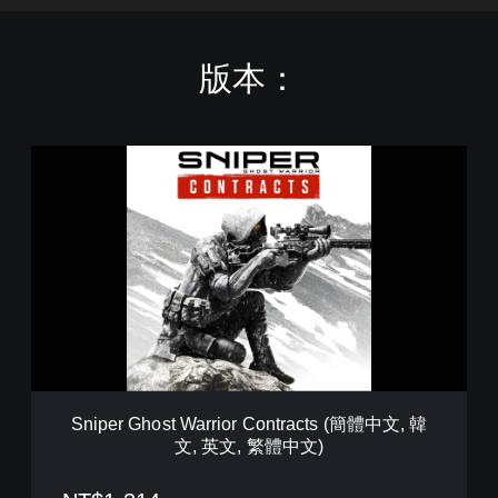
版本：
S
n
i
p
e
r
G
h
o
s
t
W
a
Sniper Ghost Warrior Contracts (簡體中文, 韓
r
文, 英文, 繁體中文)
r
i
o