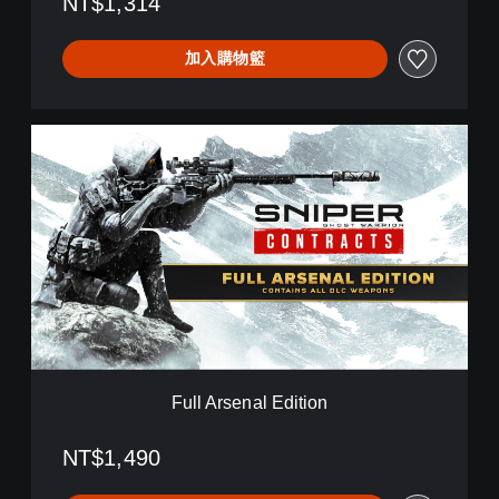
NT$1,314
r
C
加入購物籃
o
n
t
r
F
a
u
c
l
t
l
s
A
(
r
簡
s
體
e
中
n
文
a
,
l
韓
E
文
d
,
Full Arsenal Edition
i
英
t
文
i
NT$1,490
,
o
繁
n