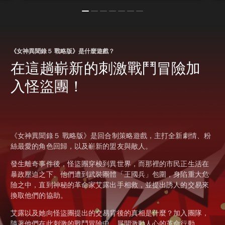
《女神異聞錄５ 戰略版》是什麼遊戲？
在這趟嶄新的刺激戰鬥冒險加
入怪盜團！
《女神異聞錄５ 戰略版》是回合制策略遊戲，主打全新劇情、粉
絲最愛的角色回歸，以及嶄新的盟友與敵人。
發生離奇事件後，怪盜團穿梭到異世界，而那裡的市民正生活在
暴政壓迫之下。他們遭到武裝團體「王國兵」包圍，身陷重大危
險之中，直到神秘的革命家艾露出手相救，並提出誘人的交易來
換取他們的協助。
艾露以及她向怪盜團提出的交易背後的真相是什麼？加入團隊，
隨著他們在此刺激的戰鬥冒險中，展開激動人心的革命行動。