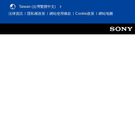
項
Taiwan (台灣繁體中文)
。
法律資訊
隱私權政策
網站使用條款
Cookie政策
網站地圖
無
須
按
住
按
鈕
即
可
遊
玩
您
可
以
在
不
按
住
方
向
按