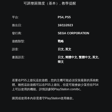
的
提
可調整困難度（基本）, 教學提醒
字
整
供
幕
體
了
（
挑
一
平台:
PS4, PS5
基
戰
些
本
。
重
推出日:
16/11/2023
）
新
配
發行商:
SEGA CORPORATION
遊
教
置
戲
學
遊戲類型:
戰略
的
僅
提
支
提
語音:
日文, 英文
醒
援
供
。
您
畫面語言:
日文, 簡體中文, 繁體中文, 英文,
遊
可
韓文
玩
隨
過
可
時
程
調
查
中
整
看
重
若要在PS5上遊玩這款遊戲，您的主機可能必須安裝最新的系統軟
操
遊
要
體。雖然這款遊戲可以在PS5上遊玩，但是可能會缺少某些在PS4
作
玩
聲
上可以使用的機能。詳情請參閱PlayStation.com/bc。
桿
過
音
的
程
的
購買或使用本內容需遵守PlayStation使用條款。
的
靈
原
教
文
敏
學
字