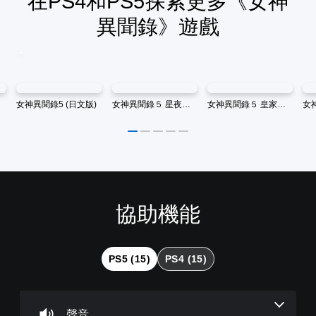
在PS4和PS5探索更多《女神
異聞錄》遊戲
女神異聞錄5 (日文版)
女神異聞錄５ 星夜熱舞 (中韓文版)
女神異聞錄５ 皇家版 (中文版)
協助機能
音
翻
重
可
量
譯
新
調
控
字
對
整
制
幕
應
困
PS5 (15)
PS4 (15)
（
控
難
您
基
制
度
可
本
器
（
將
單
）
（
基
聲音