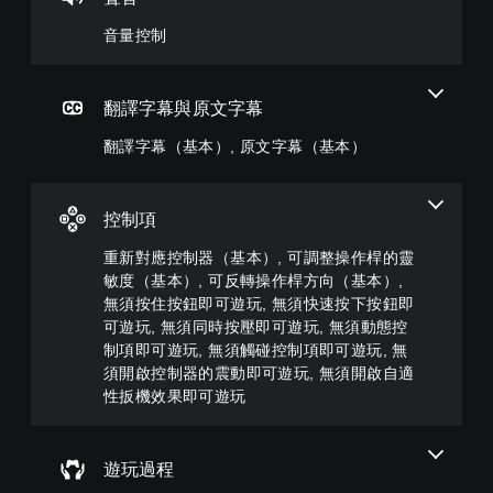
一
基
本
遊
聲
本
）
音量控制
戲
音
）
中
您
的
的
可
您
音
翻
以
可
翻譯字幕與原文字幕
量
譯
透
將
調
字
過
控
翻譯字幕（基本）, 原文字幕（基本）
低
幕
選
制
和
僅
擇
項
靜
限
另
變
音
於
控制項
一
更
。
主
個
為
要
重新對應控制器（基本）, 可調整操作桿的靈
預
另
故
敏度（基本）, 可反轉操作桿方向（基本）,
設
一
事
的
個
無須按住按鈕即可遊玩, 無須快速按下按鈕即
和
困
預
可遊玩, 無須同時按壓即可遊玩, 無須動態控
主
難
設
制項即可遊玩, 無須觸碰控制項即可遊玩, 無
要
度
的
須開啟控制器的震動即可遊玩, 無須開啟自適
角
，
版
色
性扳機效果即可遊玩
來
面
。
減
，
少
系
遊
統
原
遊玩過程
戲
也
文