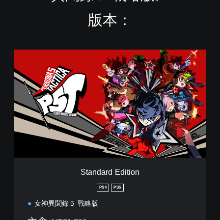
版本：
S
t
a
n
d
a
r
d
E
d
i
t
i
Standard Edition
o
n
PS4
PS5
女神異聞錄５ 戰略版