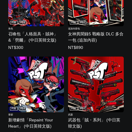
PS5
PS4
PS5
PS4
角色
追加內容包
召喚包「人格面具・賊神」
女神異聞錄5 戰略版 DLC 多合
&「勞爾」 (中日英韓文版)
一包 (追加內容)
NT$300
NT$890
PS5
PS4
PS5
PS4
章節
武器
新增劇情「Repaint Your
武器包「賊・系列」 (中日英
Heart」 (中日英韓文版)
韓文版)