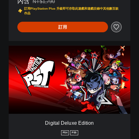
內含
NT$1,790
折扣前原價為NT$1,790
訂用PlayStation Plus 升級即可存取此遊戲和遊戲目錄中其他數百款
作品
訂用
D
i
g
i
t
a
l
D
e
l
u
x
e
Digital Deluxe Edition
E
d
PS4
PS5
i