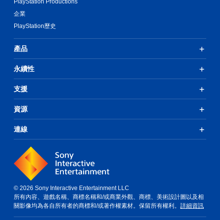
PlayStation Productions
轉
企業
操
PlayStation歷史
作
桿
方
產品
向
（
永續性
基
本
支援
）
系
資源
統
提
連線
供
一
些
反
轉
操
作
© 2026 Sony Interactive Entertainment LLC
桿
所有內容、遊戲名稱、商標名稱和/或商業外觀、商標、美術設計圖以及相
的
關影像均為各自所有者的商標和/或著作權素材。保留所有權利。
詳細資訊
選