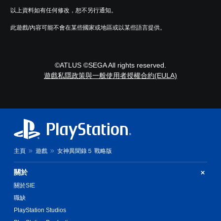
度
資
幕
（
以上資料如有任何修改，恕不另行通知。
訊
。
基
。
此遊戲/內容可能不會在某些國家或地區或以某些語言提供。
本
）
系
統
©ATLUS ©SEGA All rights reserved.
提
遊戲私隱政策與一般使用者授權合約(EULA)
供
一
些
操
作
桿
靈
敏
度
主頁
遊戲
女神異聞錄５ 戰略版
的
選
關於
項
關於SIE
。
職缺
可
PlayStation Studios
反