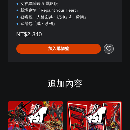
女神異聞錄５ 戰略版
t
i
新增劇情「Repaint Your Heart」
o
召喚包「人格面具・賊神」&「勞爾」
n
武器包「賊・系列」
NT$2,340
加入購物籃
追加內容