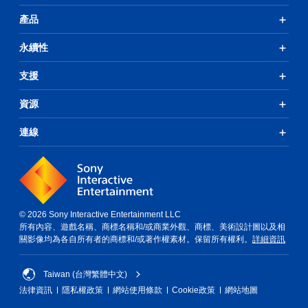
操
產品
作
桿
的
永續性
選
項
支援
。
資源
無
須
連線
開
啟
控
制
器
的
© 2026 Sony Interactive Entertainment LLC
震
所有內容、遊戲名稱、商標名稱和/或商業外觀、商標、美術設計圖以及相
動
關影像均為各自所有者的商標和/或著作權素材。保留所有權利。
詳細資訊
即
可
Taiwan (台灣繁體中文)
遊
法律資訊
隱私權政策
網站使用條款
Cookie政策
網站地圖
玩