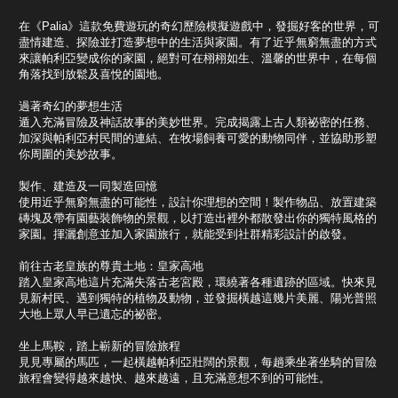
在《Palia》這款免費遊玩的奇幻歷險模擬遊戲中，發掘好客的世界，可
盡情建造、探險並打造夢想中的生活與家園。有了近乎無窮無盡的方式
來讓帕利亞變成你的家園，絕對可在栩栩如生、溫馨的世界中，在每個
角落找到放鬆及喜悅的園地。
過著奇幻的夢想生活
遁入充滿冒險及神話故事的美妙世界。完成揭露上古人類祕密的任務、
加深與帕利亞村民間的連結、在牧場飼養可愛的動物同伴，並協助形塑
你周圍的美妙故事。
製作、建造及一同製造回憶
使用近乎無窮無盡的可能性，設計你理想的空間！製作物品、放置建築
磚塊及帶有園藝裝飾物的景觀，以打造出裡外都散發出你的獨特風格的
家園。揮灑創意並加入家園旅行，就能受到社群精彩設計的啟發。
前往古老皇族的尊貴土地：皇家高地
踏入皇家高地這片充滿失落古老宮殿，環繞著各種遺跡的區域。快來見
見新村民、遇到獨特的植物及動物，並發掘橫越這幾片美麗、陽光普照
大地上眾人早已遺忘的祕密。
坐上馬鞍，踏上嶄新的冒險旅程
見見專屬的馬匹，一起橫越帕利亞壯闊的景觀，每趟乘坐著坐騎的冒險
旅程會變得越來越快、越來越遠，且充滿意想不到的可能性。