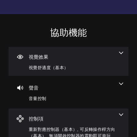
協助機能
視
音
重
覺
量
新
舒
控
對
適
制
應
度
控
視覺效果
您
（
制
可
視覺舒適度（基本）
基
器
將
本
單
（
一
）
基
聲
本
聲音
您
音
）
可
的
音量控制
以
您
音
在
可
量
遊
將
調
玩
控
低
控制項
過
制
和
程
項
靜
重新對應控制器（基本）, 可反轉操作桿方向
中
變
音
（基本）, 無須開啟控制器的震動即可遊玩,