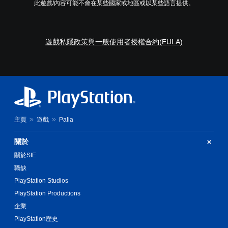
戲
此遊戲/內容可能不會在某些國家或地區或以某些語言提供。
援
。
。
可
遊戲私隱政策與一般使用者授權合約(EULA)
反
轉
操
作
桿
方
向
（
主頁
遊戲
Palia
基
本
關於
）
關於SIE
系
職缺
統
提
PlayStation Studios
供
PlayStation Productions
一
企業
些
反
PlayStation歷史
轉