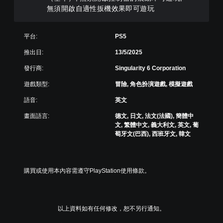
，
更
。
無須開啟自適性扳機效果即可遊玩
不
為
使
另
用
一
平台:
PS5
可
個
能
預
推出日:
13/5/2025
導
設
致
的
發行商:
Singularity 6 Corporation
視
版
覺
面
遊戲類型:
冒險, 角色扮演遊戲, 模擬遊戲
不
，
適
語音:
英文
系
的
統
畫面語言:
德文, 日文, 法文(法國), 簡體中
攝
也
文, 繁體中文, 義大利文, 英文, 葡
影
提
萄牙文(巴西), 西班牙文, 韓文
機
供
動
了
作
一
和
些
購買或使用本內容需遵守PlayStation使用條款。
效
重
果
新
來
配
游
置
玩
以上資料如有任何修改，恕不另行通知。
的
遊
支