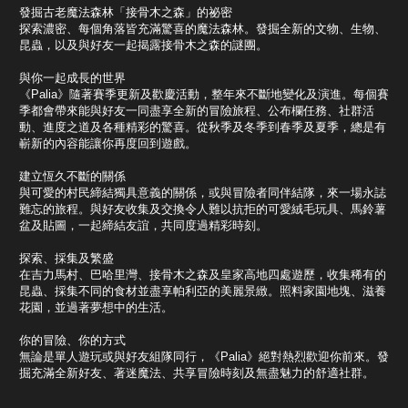
發掘古老魔法森林「接骨木之森」的祕密
探索濃密、每個角落皆充滿驚喜的魔法森林。發掘全新的文物、生物、
昆蟲，以及與好友一起揭露接骨木之森的謎團。
與你一起成長的世界
《Palia》隨著賽季更新及歡慶活動，整年來不斷地變化及演進。每個賽
季都會帶來能與好友一同盡享全新的冒險旅程、公布欄任務、社群活
動、進度之道及各種精彩的驚喜。從秋季及冬季到春季及夏季，總是有
嶄新的內容能讓你再度回到遊戲。
建立恆久不斷的關係
與可愛的村民締結獨具意義的關係，或與冒險者同伴結隊，來一場永誌
難忘的旅程。與好友收集及交換令人難以抗拒的可愛絨毛玩具、馬鈴薯
盆及貼圖，一起締結友誼，共同度過精彩時刻。
探索、採集及繁盛
在吉力馬村、巴哈里灣、接骨木之森及皇家高地四處遊歷，收集稀有的
昆蟲、採集不同的食材並盡享帕利亞的美麗景緻。照料家園地塊、滋養
花園，並過著夢想中的生活。
你的冒險、你的方式
無論是單人遊玩或與好友組隊同行，《Palia》絕對熱烈歡迎你前來。發
掘充滿全新好友、著迷魔法、共享冒險時刻及無盡魅力的舒適社群。