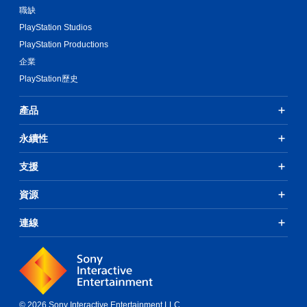
職缺
PlayStation Studios
PlayStation Productions
企業
PlayStation歷史
產品
永續性
支援
資源
連線
© 2026 Sony Interactive Entertainment LLC