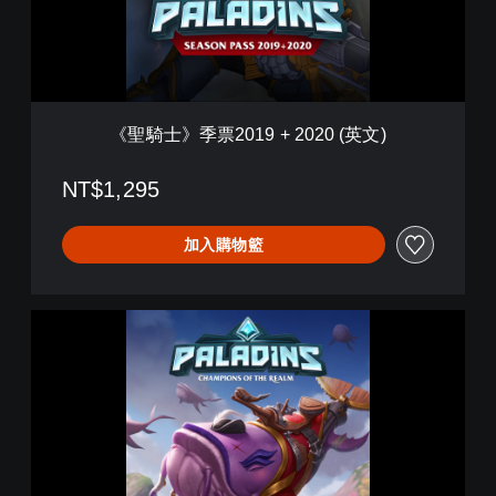
2
0
1
9
+
2
《聖騎士》季票2019 + 2020 (英文)
0
2
0
NT$1,295
(
英
加入購物籃
文
)
《
聖
騎
士
》
S
k
y
W