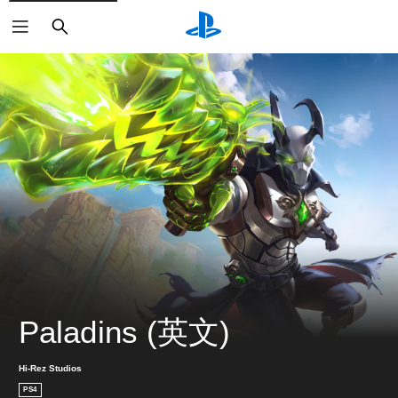
搜
尋
Paladins (英文)
Hi-Rez Studios
PS4