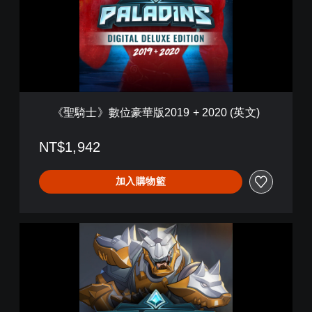
數
位
豪
華
版
2
0
1
《聖騎士》數位豪華版2019 + 2020 (英文)
9
+
2
NT$1,942
0
2
加入購物籃
0
(
英
文
《
)
聖
騎
士
》
季
票