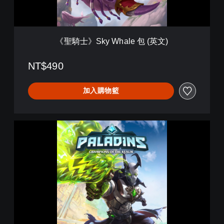
h
a
l
e
《聖騎士》Sky Whale 包 (英文)
包
(
英
NT$490
文
)
加入購物籃
P
a
l
a
d
i
n
s
(
英
文