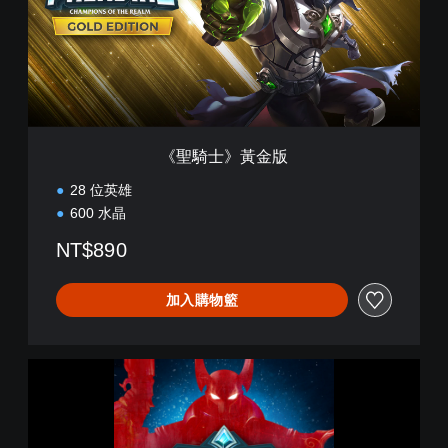
黃
金
版
《聖騎士》黃金版
28 位英雄
600 水晶
NT$890
加入購物籃
《
聖
騎
士
》