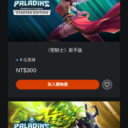
》
新
手
版
《聖騎士》新手版
8 位英雄
NT$300
加入購物籃
《
聖
騎
士
》