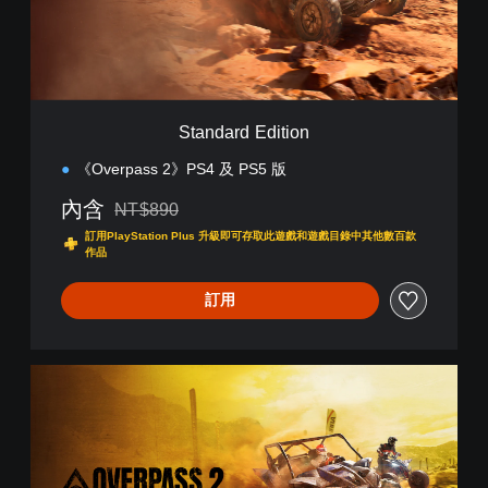
d
E
d
i
t
i
Standard Edition
o
n
《Overpass 2》PS4 及 PS5 版
內含
NT$890
折扣前原價為NT$890
訂用PlayStation Plus 升級即可存取此遊戲和遊戲目錄中其他數百款
作品
訂用
D
e
l
u
x
e