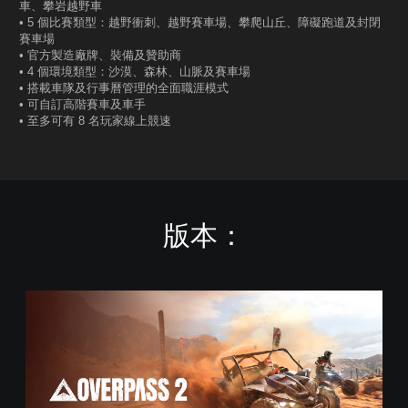
車、攀岩越野車
• 5 個比賽類型：越野衝刺、越野賽車場、攀爬山丘、障礙跑道及封閉
賽車場
• 官方製造廠牌、裝備及贊助商
• 4 個環境類型：沙漠、森林、山脈及賽車場
• 搭載車隊及行事曆管理的全面職涯模式
• 可自訂高階賽車及車手
• 至多可有 8 名玩家線上競速
版本：
S
t
a
n
d
a
r