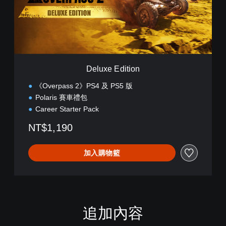
E
d
i
t
i
o
n
Deluxe Edition
《Overpass 2》PS4 及 PS5 版
Polaris 賽車禮包
Career Starter Pack
NT$1,190
加入購物籃
追加內容