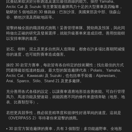
比賽結果取決於分析跑道及選出最佳路線的能力。操控 Yamaha、
Arctic Cat 及 Suzuki 等主要製造廠牌馬力十足的大型賽車及四輪車，
馳騁於 5 個地區的 30 條路線：巴加沙漠、美國東部及中部、強森山
谷、猶他沙漠及西歐地區等。
迎擊終極全面的職涯模式挑戰！妥善管理車隊、贊助商及預算，與此同
時做出正確的研究及發展選擇，就能升級賽車來達成目標。善用技能樹
以安排車隊的進度。
岩石、樹幹、泥土及更多自然與人造障礙，都會在許多場比賽期間減慢
你的速度，也可能對賽車造成傷害。
操控 30 款官方賽車，每款皆有各自特定的技術屬性；找出最佳的方式
閃避障礙並抵達終點線。最大型的製造廠牌代表：Polaris、Yamaha、
Arctic Cat、Kawasaki 及 Suzuki，也包括車手裝備：Alpinestars、
Arai、Sparco、Stilo、Stand 21 及更多廠牌。
充分善用各式各樣的設定，以讓賽車適應地形並改善效能。可自行管理
馬力、馬達功能及變速箱，就能因應不同的條件來盡情奔馳（地形、地
表、比賽類型等）。
若想更具競爭性，務必留意精準度和規律性好過單純的速度。這就是
《OVERPASS 2》等待著你來迎擊的挑戰。
• 30 款官方製造廠牌的賽車，共有 3 個類型：多功能越野車、全地形