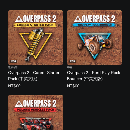
PS5
PS5
追加內容
車輛
Overpass 2 - Career Starter
Overpass 2 - Ford Play Rock
Pack (中英文版)
Bouncer (中英文版)
NT$60
NT$60