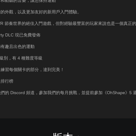
作和動聽的音樂，讓您保持運動
態的外觀，以及更加友好的新用戶入門體驗。
VR 節奏世界的絕佳入門遊戲，但對經驗最豐富的玩家來說也是一個真正
Party DLC 現已免費發佈
的有趣且出色的運動
個級別，有 4 種難度等級
：練習每個關卡的部分，達到完美！
上排行榜
們的 Discord 頻道，參加我們的每月挑戰，並提前參加《OhShape》5