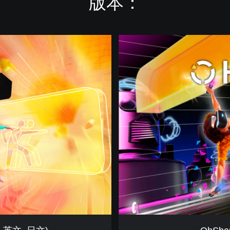
版本：
O
h
S
h
a
p
e
(
簡
體
中
文
,
韓
文
,
英
文