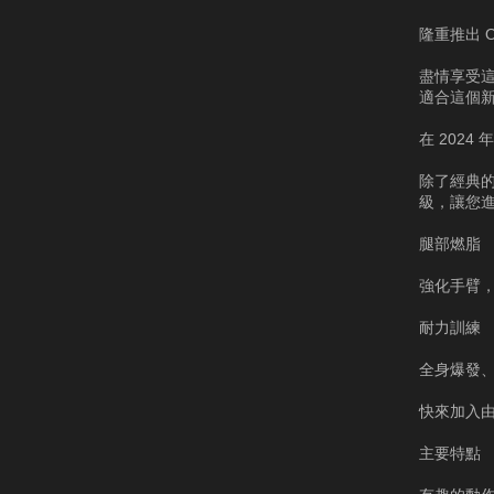
隆重推出 Oh
盡情享受這
適合這個
在 202
除了經典的
級，讓您
腿部燃脂
強化手臂
耐力訓練
全身爆發
快來加入由 
主要特點