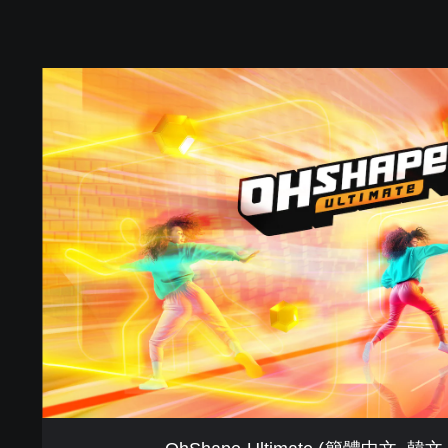
O
h
S
h
a
p
e
U
l
t
i
m
a
t
e
(
簡
體