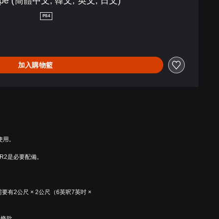
ape (簡體中文, 韓文, 英文, 日文)
PS4
加入購物籃
童使用。
 VR2是必要配備。
需要有2公尺 × 2公尺（6英呎7英吋 × 
用條款。