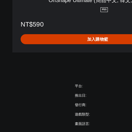
OhShape Ultimate (簡體中文, 韓文
中
文
PS5
,
韓
NT$590
文
,
加入購物籃
英
文
,
日
文
)
平台:
推出日:
發行商:
遊戲類型:
畫面語言: