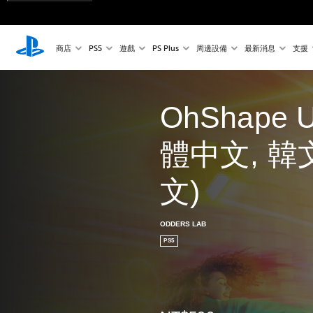
商店
PS5
遊戲
PS Plus
周邊設備
最新消息
支援
OhShape U
體中文, 韓文
文)
ODDERS LAB
PS5