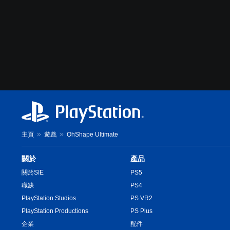
主頁
遊戲
OhShape Ultimate
關於
產品
關於SIE
PS5
職缺
PS4
PlayStation Studios
PS VR2
PlayStation Productions
PS Plus
企業
配件