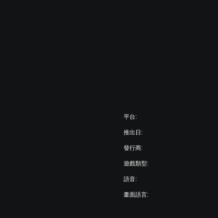
平台:
推出日:
發行商:
遊戲類型:
語音:
畫面語言: