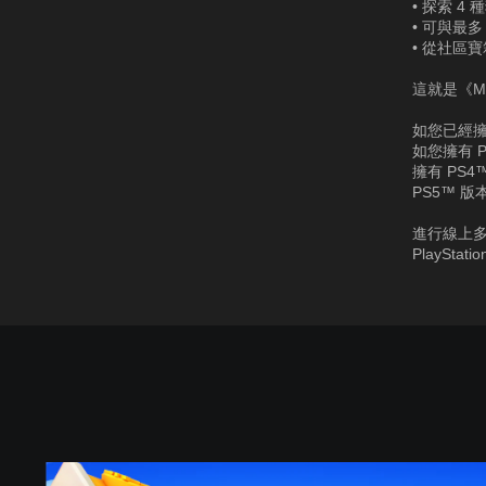
• 探索 
• 可與最
• 從社區
這就是《M
如您已經擁
如您擁有 
擁有 PS
PS5™ 版
進行線上多人
PlaySta
《