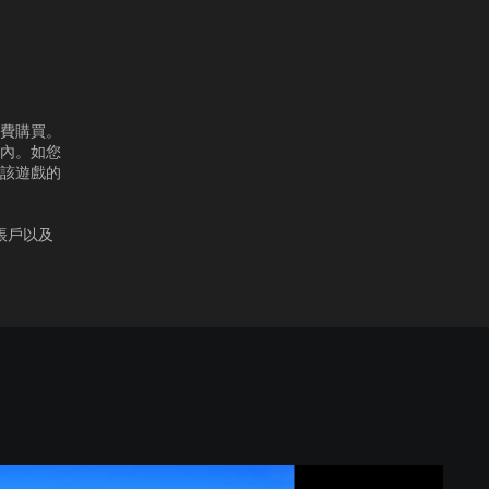
付費購買。
機內。如您
得該遊戲的
 帳戶以及