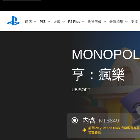
商店
PS5
遊戲
PS Plus
周邊設備
最新消息
支援
MONOPO
亨：瘋樂
UBISOFT
內含
NT$849
折扣前原價為NT$84
訂用PlayStation Plus 升級
百款作品