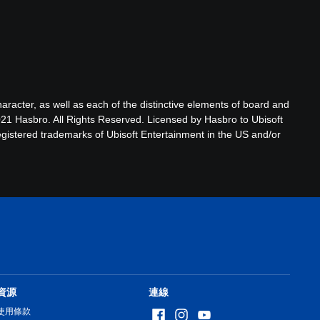
ter, as well as each of the distinctive elements of board and
21 Hasbro. All Rights Reserved. Licensed by Hasbro to Ubisoft
egistered trademarks of Ubisoft Entertainment in the US and/or
資源
連線
使用條款