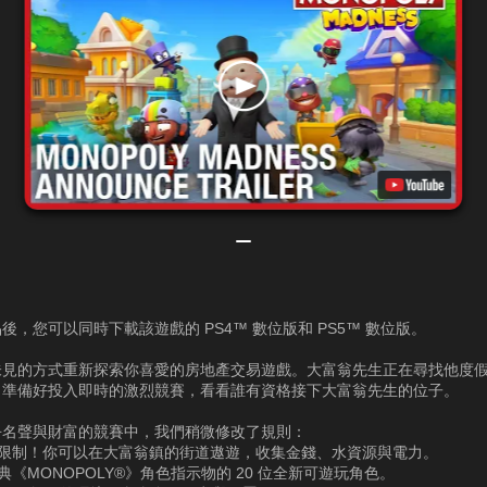
後，您可以同時下載該遊戲的 PS4™ 數位版和 PS5™ 數位版。
未見的方式重新探索你喜愛的房地產交易遊戲。大富翁先生正在尋找他度
！準備好投入即時的激烈競賽，看看誰有資格接下大富翁先生的位子。
乎名聲與財富的競賽中，我們稍微修改了規則：
面限制！你可以在大富翁鎮的街道遨遊，收集金錢、水資源與電力。
經典《MONOPOLY®》角色指示物的 20 位全新可遊玩角色。