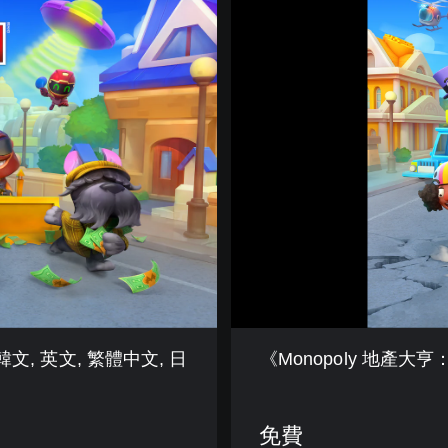
M
o
n
o
p
o
l
y
地
產
大
亨
：
瘋
樂
》
體
文, 英文, 繁體中文, 日
《Monopoly 地產大
驗
版
(
簡
免費