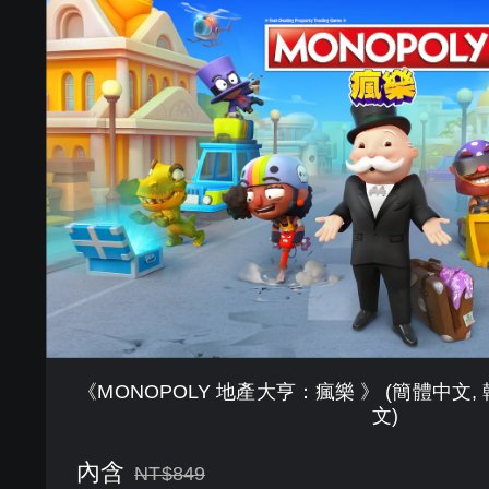
M
O
N
O
P
O
L
Y
地
產
大
亨
：
瘋
樂
》
(
《MONOPOLY 地產大亨：瘋樂 》 (簡體中文, 韓
簡
文)
體
中
內含
文
NT$849
折扣前原價為NT$849