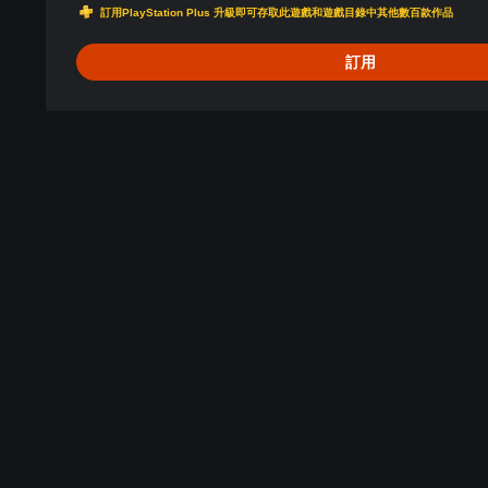
,
訂用PlayStation Plus 升級即可存取此遊戲和遊戲目錄中其他數百款作品
韓
文
訂用
,
英
文
,
繁
體
中
文
,
日
文
)