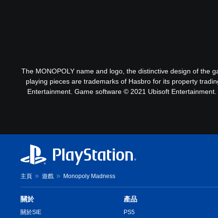
The MONOPOLY name and logo, the distinctive design of the ga
playing pieces are trademarks of Hasbro for its property tra
Entertainment. Game software © 2021 Ubisoft Entertainment. Al
主頁
遊戲
Monopoly Madness
關於
產品
關於SIE
PS5