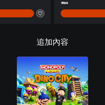
體
體驗版
中
文
,
韓
文
,
英
追加內容
文
,
繁
體
中
文
,
日
文
)