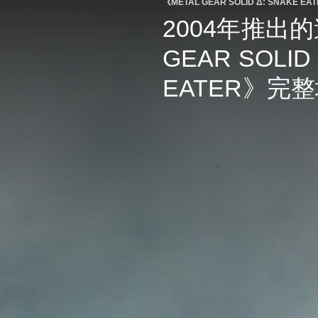
《METAL GEAR SOLID Δ: SNAKE
2004年推出的
GEAR SOLID 
EATER》完