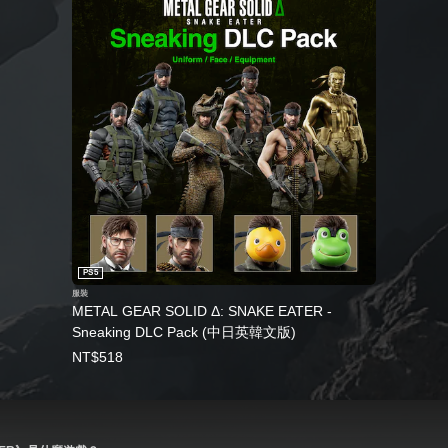
PS5
服裝
METAL GEAR SOLID Δ: SNAKE EATER -
Sneaking DLC Pack (中日英韓文版)
NT$518