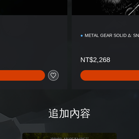
d
i
t
i
o
n
METAL GEAR SOLID Δ: S
NT$2,268
追加內容