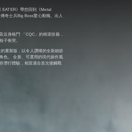
AKE EATER》帶您回到《Metal
奇士兵Big Boss驚心動魄、出人
及近身格鬥 「CQC」的精湛技藝，
核子衝突。
e 5打造的重製版，以令人讚嘆的全新細節
角色。 全新、可選用的現代操作風
存潛行體驗，相當適合首次接觸戰