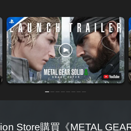
tion Store購買《METAL GEAR