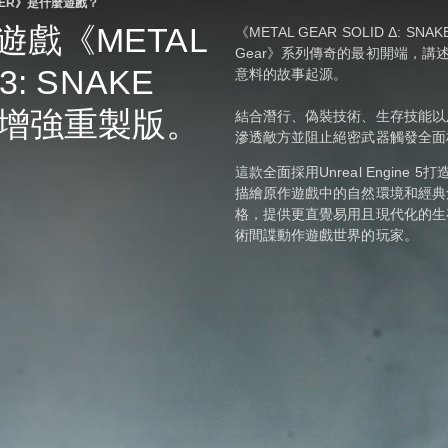
 EATER》是什麼遊戲？
遊戲《METAL
《METAL GEAR SOLID Δ: SN
Gear》系列傳奇的最初開端，講述傳
3: SNAKE
意料的故事起源。
整增強重製版。
結合潛行、偽裝技術、生存技能以
滲透敵方並阻止絕密武器觸發全面
這款全面採用Unreal Engin
描繪原作遊戲中的自然環境和經典
格，提供更直覺易用且現代化的生
術間諜動作遊戲世界的玩家。