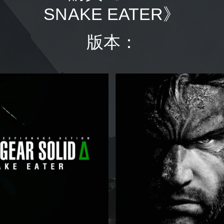
SNAKE EATER》
版本：
D
i
g
i
t
a
l
D
e
l
u
x
e
E