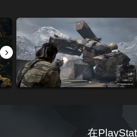
在PlaySta