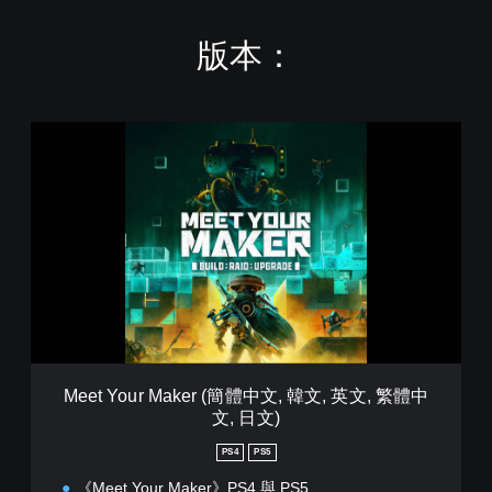
版本：
M
e
e
t
Y
o
u
r
M
a
k
e
r
Meet Your Maker (簡體中文, 韓文, 英文, 繁體中
(
文, 日文)
簡
體
PS4
PS5
中
文
《Meet Your Maker》PS4 與 PS5