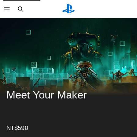
搜
尋
Meet Your Maker
NT$590