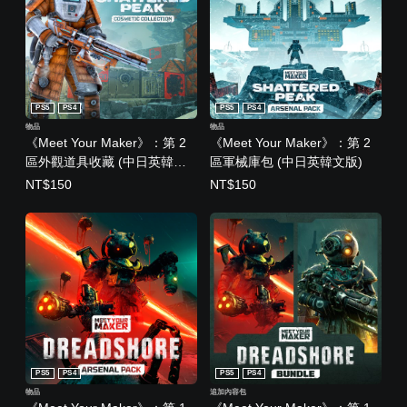
PS5
PS4
PS5
PS4
物品
物品
《Meet Your Maker》：第 2
《Meet Your Maker》：第 2
區外觀道具收藏 (中日英韓文
區軍械庫包 (中日英韓文版)
版)
NT$150
NT$150
PS5
PS4
PS5
PS4
物品
追加內容包