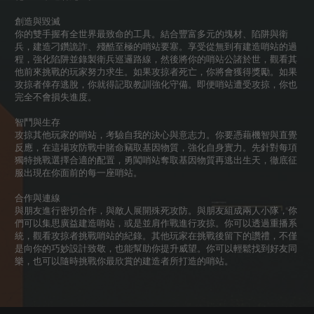
創造與毀滅
你的雙手握有全世界最致命的工具。結合豐富多元的塊材、陷阱與衛
兵，建造刁鑽詭詐、殘酷至極的哨站要塞。享受從無到有建造哨站的過
程，強化陷阱並錄製衛兵巡邏路線，然後將你的哨站公諸於世，觀看其
他前來挑戰的玩家努力求生。如果攻掠者死亡，你將會獲得獎勵。如果
攻掠者倖存逃脫，你就得記取教訓強化守備。即便哨站遭受攻掠，你也
完全不會損失進度。
智鬥與生存
攻掠其他玩家的哨站，考驗自我的決心與意志力。你要憑藉機智與直覺
反應，在這場攻防戰中賭命竊取基因物質，強化自身實力。先針對每項
獨特挑戰選擇合適的配置，勇闖哨站奪取基因物質再逃出生天，徹底征
服出現在你面前的每一座哨站。
合作與連線
與朋友進行密切合作，與敵人展開殊死攻防。與朋友組成兩人小隊，你
們可以集思廣益建造哨站，或是並肩作戰進行攻掠。你可以透過重播系
統，觀看攻掠者挑戰哨站的紀錄。其他玩家在挑戰後留下的讚禮，不僅
是向你的巧妙設計致敬，也能幫助你提升威望。你可以輕鬆找到好友同
樂，也可以隨時挑戰你最欣賞的建造者所打造的哨站。