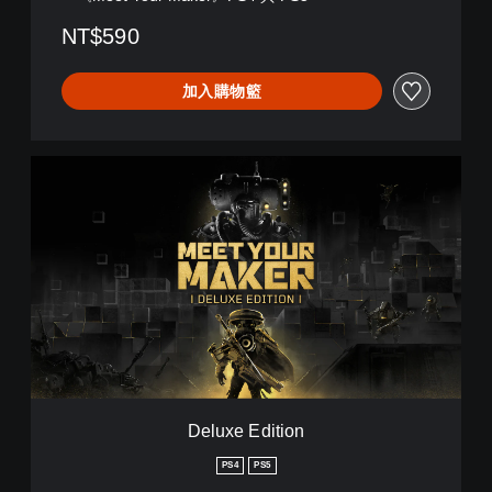
,
NT$590
韓
文
,
加入購物籃
英
文
,
繁
D
體
e
中
l
文
u
,
x
日
e
文
E
)
d
i
t
i
o
n
Deluxe Edition
PS4
PS5