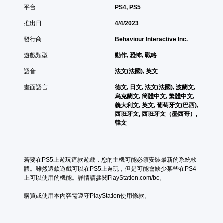
平台:
PS4, PS5
推出日:
4/4/2023
發行商:
Behaviour Interactive Inc.
遊戲類型:
動作, 恐怖, 戰略
語音:
法文(法國), 英文
畫面語言:
德文, 日文, 法文(法國), 波蘭文,
烏克蘭文, 簡體中文, 繁體中文,
義大利文, 英文, 葡萄牙文(巴西),
西班牙文, 西班牙文（墨西哥）,
韓文
若要在PS5上遊玩這款遊戲，您的主機可能必須安裝最新的系統軟
體。雖然這款遊戲可以在PS5上遊玩，但是可能會缺少某些在PS4
上可以使用的機能。詳情請參閱PlayStation.com/bc。
購買或使用本內容需遵守PlayStation使用條款。