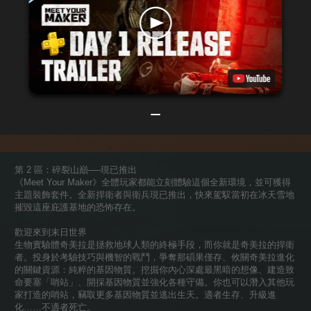
第 2 區：碎裂山巔──現已推出
《Meet Your Maker》全體玩家都能立刻體驗這個全新環境，並可獲得
主題裝飾套件。全新捍衛者與衛兵現已推出，快來駕馭當初在冰天雪地
摧毀這座庇護基地的恐怖存在。
歡迎來到末日世界
生物實驗體奇美拉是拯救地球人類的終極手段，而你就是奇美拉的捍衛
者。投身於考驗技巧與機智的戰鬥，爭奪那碩果僅存、攸關奇美拉進化
的關鍵資源：純粹的基因物質。挖掘你內心深處最黑暗的想像、建造致
命要塞「哨站」、開採基因物質並強化各種守備。你也可以潛入其他玩
家打造的哨站，竊取更多基因物質並逃出生天。適者生存、升級進
化……不適者死亡。