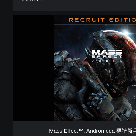
英
韓
文
M
版
a
)
s
s
E
f
f
e
c
t
™
:
A
n
d
r
o
m
Mass Effect™: Andromeda 標準
e