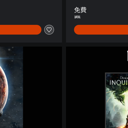
d
免費
a
T
試玩
r
i
a
l
(
B
英
i
文
o
版
W
)
a
r
e
同
捆
包
(
英
文
版