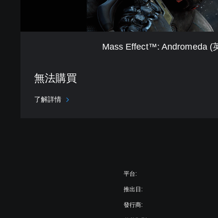
d
r
o
m
Mass Effect™: Andromeda 
e
d
a
無法購買
(
英
了解詳情
文
版
)
平台:
推出日:
發行商: