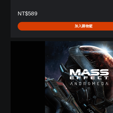
d
a
NT$589
標
準
新
加入購物籃
兵
版
(
M
英
a
文
s
版
s
)
E
f
f
e
c
t
™
:
A
n