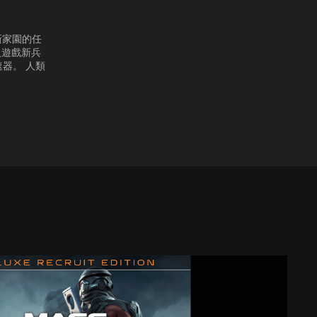
類新家園的任
人遊戲新兵
速器。 人類