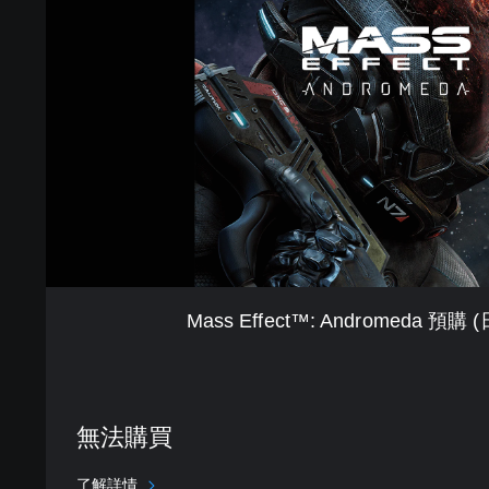
E
f
f
e
c
t
™
:
A
n
d
r
o
m
Mass Effect™: Andromeda 預
e
d
a
預
購
無法購買
(
日
了解詳情