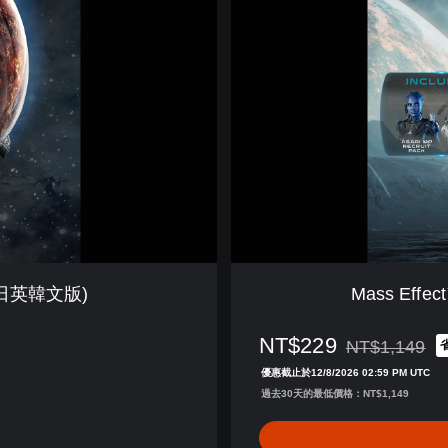
E
f
f
e
c
t
™
:
A
n
d
r
o
m
購 (日英韓文版)
Mass Eff
e
d
NT$229
a
NT$1,149
折扣前原價為NT$
豪
優惠截止於12/8/2026 02:59 PM UTC
華
過去30天的最低價格：NT$1,149
新
兵