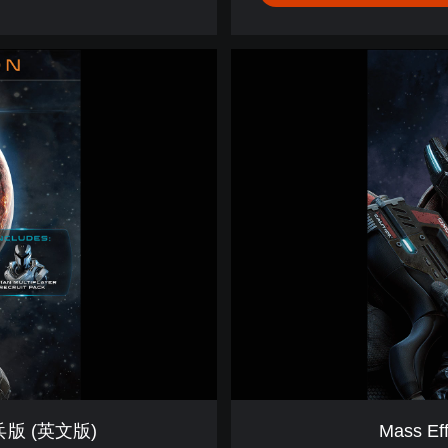
版
(
英
M
文
a
版
s
)
s
E
f
f
e
c
t
™
:
A
n
d
r
o
m
新兵版 (英文版)
Mass Ef
e