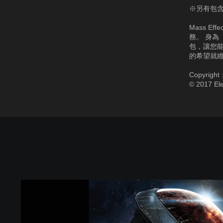
※另有包
Mass E
務。 身為
包，讓您能
的希望就
Copyright
© 2017 Ele
M
a
s
s