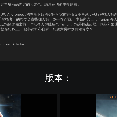
含此單獨商品內容的套裝包。請注意切勿重複購買。
ffect™: Andromeda標準新兵版將僱用玩家前往仙女座星系，執行尋找人
「開拓者」的您要負責指揮人類，為生存而戰。 本版內含士兵 Turian 多
以精良裝備出戰，包括多人遊戲角色 Turian、精選特殊武器、物品和加
維繫在您身上。 您必須捫心自問：您願意犧牲到何種程度？
：
ctronic Arts Inc.
版本：
M
a
s
s