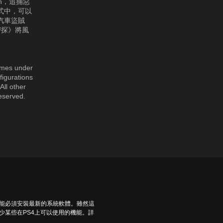
in，追捕惡
模式中，可以
汽車盜賊
密探》將風
。
mes under
igurations
ll other
reserved.
可能必須安裝最新的系統軟體。雖然這
少某些在PS4上可以使用的機能。詳