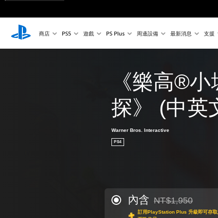
商店
PS5
遊戲
PS Plus
周邊設備
最新消息
支援
《樂高®小
探》 (中英
Warner Bros. Interactive
PS4
內含
NT$1,950
折扣前原價為NT$1,9
訂用PlayStation Plus 升級