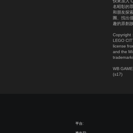
快來加入 C
名昭彰的罪
和朋友探索
團、找出
趣的原創故
Copyright
LEGO CIT
license fr
and the Mi
trademarks
WB GAMES 
(s17)
平台: