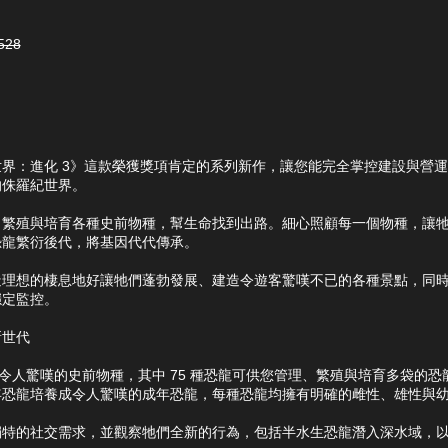
3。原價NT$528。
528
世界：進化 3》這款榮獲獎項肯定的系列新作，讓您能完全掌控建設與營
的侏羅紀世界。
、繁殖與培育各種史前物種，幫生命找到出路。細心照顧每一個物種，讓
恐龍繁衍後代，將基因代代傳承。
造理想的棲息地好讓牠們蓬勃發展、建造令遊客驚嘆不已的各種景點，同
穩定監控。
新世代
 種令人驚嘆的史前物種，其中 75 種恐龍可供您管理、繁殖與培育多袋的
年恐龍培養成令人驚嘆的成年恐龍，每種恐龍均擁有明確的雌性、雄性與
獨特的社交需求，並觀察牠們全新的行為，包括半水生恐龍潛入深水域，