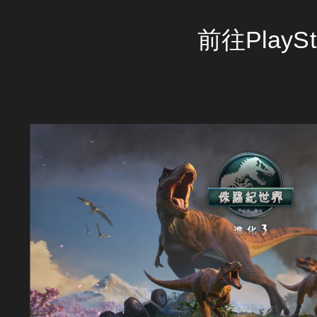
前往PlayS
侏
羅
紀
世
界
：
進
化
3