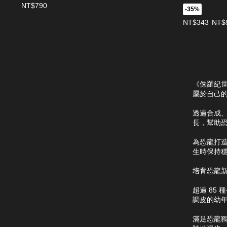
NT$790
-35%
優惠價NT$34
NT$343
NT$
《侏羅紀
屬於自己
透過合成
長，幫助
為恐龍打
生時保持
培育恐龍
超過 85
調皮的幼
滿足恐龍