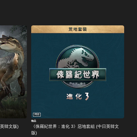
PS5
物品
日英韓文版)
《侏羅紀世界：進化 3》惡地套組 (中日英韓文
版)