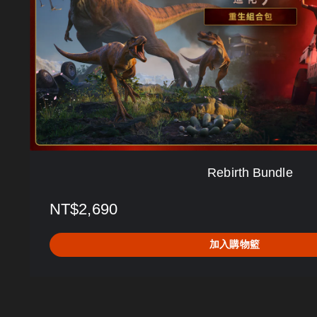
B
u
n
d
l
e
Rebirth Bundle
NT$2,690
加入購物籃