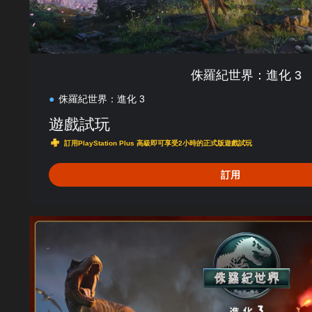
侏羅紀世界：進化 3
侏羅紀世界：進化 3
遊戲試玩
訂用PlayStation Plus 高級即可享受2小時的正式版遊戲試玩
訂用
R
e
b
i
r
t
h