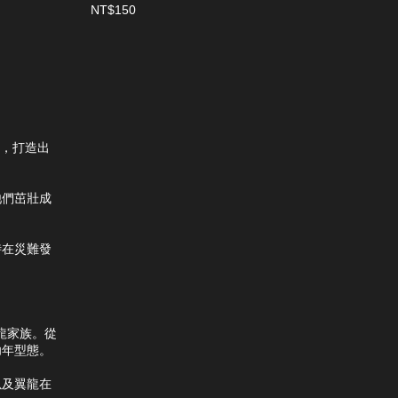
NT$150
運，打造出
牠們茁壯成
時在災難發
恐龍家族。從
幼年型態。
以及翼龍在