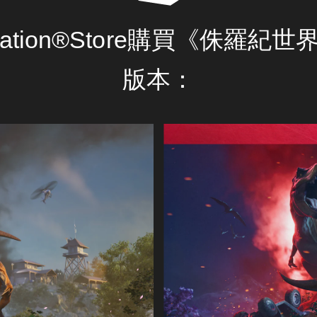
tation®Store購買《侏羅紀
版本：
豪
華
版