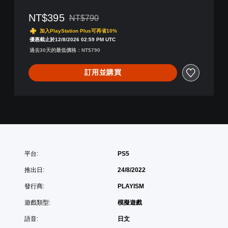
,
NT$395
NT$790
英
折扣前原價為NT$790
文
加入PlayStation Plus可再省10%
,
優惠截止於12/8/2026 02:59 PM UTC
日
過去30天的最低價格：NT$790
文
)
訂用並購買
平台:
PS5
推出日:
24/8/2022
發行商:
PLAYISM
遊戲類型:
模擬遊戲
語音:
日文