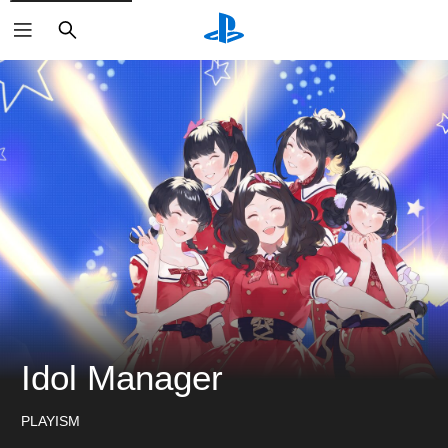
搜
尋
Idol Manager
PLAYISM