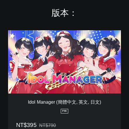
版本：
I
d
o
l
M
a
n
a
g
e
r
(
簡
Idol Manager (簡體中文, 英文, 日文)
體
中
PS5
文
,
NT$395
NT$790
英
折扣前原價為NT$790