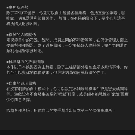
■事務所經營
除了單張CD發行，你還可以自由經營各種業務，包括直營的劇場，咖
啡館、偶像選秀和節目製作。 然而，在有限的資金下，要小心別讓事
務所陷入財務困境。
■複雜的人際關係
電視節目中的刁難、醜聞、成員之間的不和諧等等，在偶像管理方面上
要面對種種問題。為了避免風險，一定要搞好人際關係，盡全力圓滑而
順利地經營事務所吧。
■極具魅力的故事情節
本作以日本娛樂圈為主舞臺，除了主線情節外還包含眾多劇情事件。你
甚至可以與你的偶像結婚，但最終結局如何就取決於你了。
■自由的遊玩風格
在沒有劇情的自由模式中，你可以設定不觸發隨機事件或是戀愛醜聞等
等。遊戲設有不會發生破產的“輕鬆”難度，或是頗有挑戰性的“危險”難度
供你隨意選擇。
跨越各種考驗，用你自己的雙手創造出日本第一的偶像事務所！