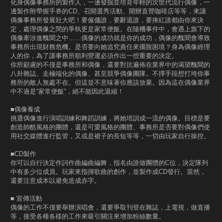
化身偶像事務所的製作人，一邊發掘並培育年輕的次世代流行偶像，一
邊製作附帶握手券的CD、召開選秀活動、開辦直營咖啡店等等，來讓
偶像事務所發展壯大吧！要僱傭誰，要辭退誰，要捧紅誰都由你來決
定，處理偶像之間的爭執更是家常便飯。在隨機事件中，會遇上旗下的
偶像牽涉進醜聞之中……偶像的成功就是你的成功，偶像的醜聞會導致
事務所出現財務危機。是否要向她追究責任來擺脫困境？身為偶像經理
人的你，為了讓事務所順利營運必須作出一些重要的決定。
你所顧慮的不僅是事務所和偶像，還要對抗遍佈在業界中的渴望醜聞的
八卦雜誌、走極端化的偶像、甚至競爭偶像團隊。不擇手段想打垮你事
務所的敵人無處不在。但這並不意味著你應該放棄。因為這在偶像業界
中不過是“家常便飯”，絕不能因此退縮！
■偶像養成
挑選偶像進行演唱訓練和舞蹈訓練，將她培訓成一流的偶像。目標是要
創造帥酷風格的團體，還是可愛風格的團體、事務所是否要對偶像們使
用社交媒體進行監管，又或是裙子的長短等等，一切由玩家自行操控。
■CD製作
你可以自行決定作詞作曲編曲編舞，指名由誰做團體的C位，決定隊列
中有多少位成員。玩家來指揮歌曲的創作，並製作成CD發行。當然，
還要注意成本以避免造成赤字。
■ 宣傳活動
偶像的工作不僅要舉辦演唱會，還要爭取刊登在雜誌，上電視，做直播
等，接受各種各樣的工作來吸引關注來增加粉絲數量。