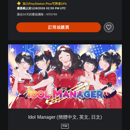
文
加入PlayStation Plus可再省10%
,
優惠截止於12/8/2026 02:59 PM UTC
日
過去30天的最低價格：NT$790
文
)
訂用並購買
I
d
o
l
M
a
n
a
g
e
r
(
簡
Idol Manager (簡體中文, 英文, 日文)
體
中
PS4
文