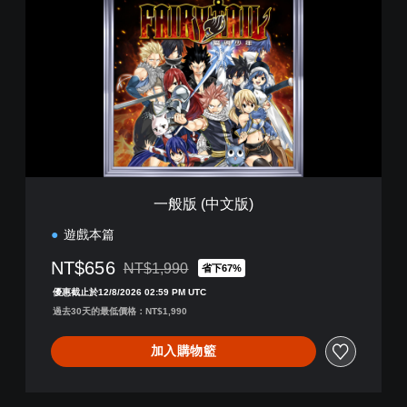
般
版
(
中
文
版
)
一般版 (中文版)
遊戲本篇
NT$656
NT$1,990
省下67%
折扣前原價為NT$1,990
優惠截止於12/8/2026 02:59 PM UTC
過去30天的最低價格：NT$1,990
加入購物籃