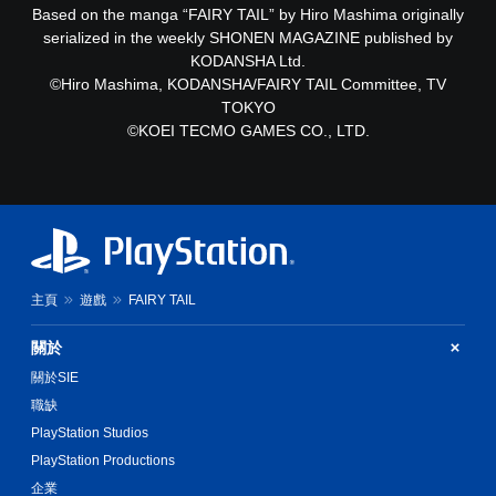
Based on the manga “FAIRY TAIL” by Hiro Mashima originally
serialized in the weekly SHONEN MAGAZINE published by
KODANSHA Ltd.
©Hiro Mashima, KODANSHA/FAIRY TAIL Committee, TV
TOKYO
©KOEI TECMO GAMES CO., LTD.
主頁
遊戲
FAIRY TAIL
關於
關於SIE
職缺
PlayStation Studios
PlayStation Productions
企業