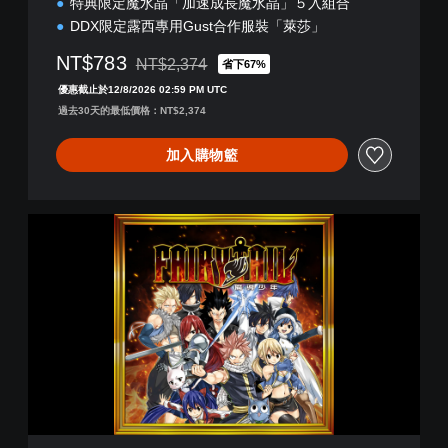
特典限定魔水晶「加速成長魔水晶」５入組合
DDX限定露西專用Gust合作服裝「萊莎」
NT$783
NT$2,374
省下67%
折扣前原價為NT$2,374
優惠截止於12/8/2026 02:59 PM UTC
過去30天的最低價格：NT$2,374
加入購物籃
數
位
豪
華
版
(
中
文
版
)