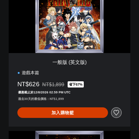
(
英
文
版
)
一般版 (英文版)
遊戲本篇
NT$626
NT$1,899
省下67%
折扣前原價為NT$1,899
優惠截止於12/8/2026 02:59 PM UTC
過去30天的最低價格：NT$1,899
加入購物籃
一