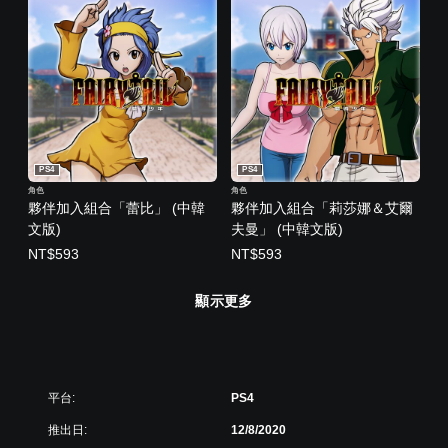
PS4
PS4
角色
角色
夥伴加入組合「蕾比」 (中韓
夥伴加入組合「莉莎娜＆艾爾
文版)
夫曼」 (中韓文版)
NT$593
NT$593
顯示更多
平台:
PS4
推出日:
12/8/2020