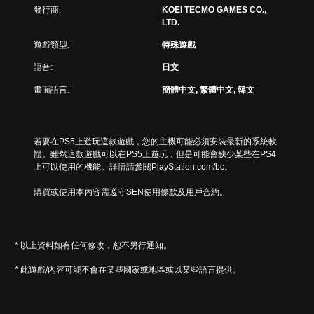
發行商:
KOEI TECMO GAMES CO.,
LTD.
遊戲類型:
特殊遊戲
語音:
日文
畫面語言:
簡體中文, 繁體中文, 韓文
若要在PS5上遊玩這款遊戲，您的主機可能必須安裝最新的系統軟
體。雖然這款遊戲可以在PS5上遊玩，但是可能會缺少某些在PS4
上可以使用的機能。詳情請參閱PlayStation.com/bc。
購買或使用本內容需遵守SEN使用條款及用戶合約。
* 以上資料如有任何修改，恕不另行通知。
* 此遊戲/內容可能不會在某些國家或地區或以某些語言提供。