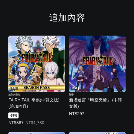
追加內容
PS4
PS4
追加內容包
關卡
FAIRY TAIL 季票(中韓文版)
新增迷宮「時空夾縫」 (中韓
(追加內容)
文版)
NT$297
-67%
優惠價NT$587。原價NT$1,780。
NT$587
NT$1,780