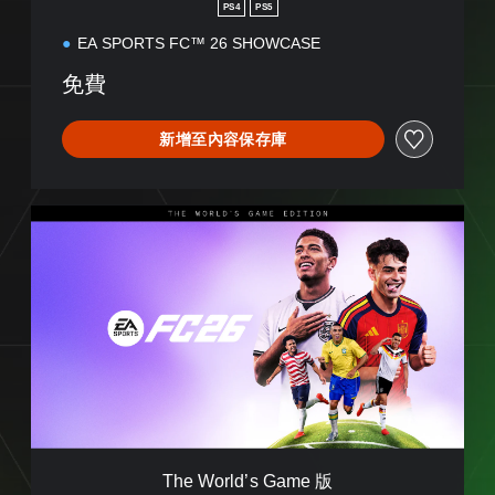
H
PS4
PS5
O
EA SPORTS FC™ 26 SHOWCASE
W
C
免費
A
S
E
新增至內容保存庫
T
h
e
W
o
r
l
d
’
s
G
a
m
The World’s Game 版
e