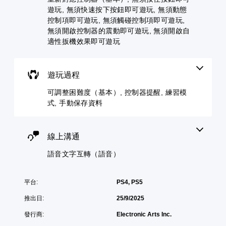
動
角
，
效
版
遊玩, 無須快速按下按鈕即可遊玩, 無須動態
對
色
來
面
您
象
控制項即可遊玩, 無須觸碰控制項即可遊玩,
。
減
，
可
。
無須開啟控制器的震動即可遊玩, 無須開啟自
少
系
以
遊
適性扳機效果即可遊玩
統
清
設
戲
也
晰
定
的
提
聲
翻
整
供
音
譯
遊玩過程
體
了
輸
字
挑
一
出
可調整困難度（基本）, 控制器提醒, 練習模
幕
戰
些
，
式, 手動保存資料
。
重
翻
以
新
譯
便
配
字
享
控
置
幕
線上溝通
受
制
的
的
環
器
支
呈
語音文字互轉（語音）
繞
提
援
現
音
醒
。
方
效
式
您
。
平台:
PS4, PS5
使
可
無
其
推出日:
25/9/2025
隨
須
更
時
按
發行商:
Electronic Arts Inc.
輕
查
住
鬆
看