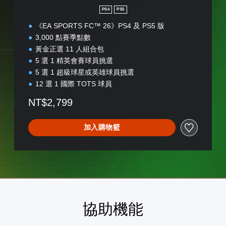
版
PS4
PS5
《EA SPORTS FC™ 26》PS4 及 PS5 版
3,000 點賽季點數
黃金正選 11 人組合包
5 選 1 精英會賽球員挑選
5 選 1 超級球星或英雄球員挑選
12 選 1 國際 TOTS 球員
NT$2,799
加入購物籃
協助機能
高
單
翻
重
可
語
對
聲
譯
新
調
音