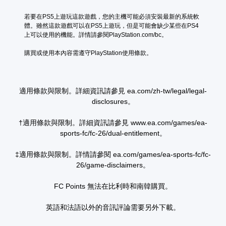
記
玩
錄
遊
若要在PS5上遊玩這款遊戲，您的主機可能必須安裝最新的系統軟
結
戲
體。雖然這款遊戲可以在PS5上遊玩，但是可能會缺少某些在PS4
果
和
上可以使用的機能。詳情請參閱PlayStation.com/bc。
的
前
環
往
購買或使用本內容需遵守PlayStation使用條款。
境
選
，
單
以
。
便
適用條款與限制。詳細資訊請參見 ea.com/zh-tw/legal/legal-
練
disclosures。
無
習
須
如
何
†適用條款與限制。詳細資訊請參見 www.ea.com/games/ea-
快
遊
sports-fc/fc-26/dual-entitlement。
速
玩
按
。
下
‡適用條款與限制。詳情請參閱 ea.com/games/ea-sports-fc/fc-
按
26/game-disclaimers。
手
鈕
動
即
FC Points 無法在比利時和南韓購買。
保
可
存
遊
英語和法語以外的音訊評論需要另外下載。
資
玩
料