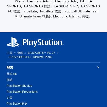
您
© 2025 Electronic Arts Inc.Electronic Arts、EA、EA
無
您
SPORTS、EA SPORTS 標誌、EA SPORTS FC、EA SPORTS
需
可
FC 標誌、Frostbite、Frostbite 標誌、Football Ultimate Team
快
以
和 Ultimate Team 均屬於 Electronic Arts Inc. 商標。
速
手
或
動
在
建
時
立
間
保
限
存
制
點
內
，
按
以
主頁
遊戲
EA SPORTS™ FC 27
下
回
《EA SPORTS FC》Ultimate Team
按
到
鈕
上
關於
，
次
即
離
關於SIE
可
開
職缺
遊
的
PlayStation Studios
玩
遊
遊
戲
PlayStation Productions
戲
畫
企業
和
面
前
。
PlayStation歷史