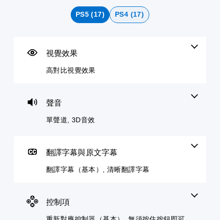
比
道
字
對
整
文
視
幕
應
困
字
您
PS5 (17)
PS4 (17)
覺
（
控
難
互
可
效
基
制
度
轉
以
果
設
本
器
（
（
定
）
（
基
語
視覺效果
在
各
基
本
音
環
遊
喇
本
）
）
高對比視覺效果
境
戲
叭
中
）
中
您
可
的
更
的
可
將
您
聲
容
翻
以
語
可
音
聲音
易
譯
透
音
將
輸
看
字
過
聊
控
單聲道, 3D音效
出
到
幕
選
天
制
，
角
僅
擇
顯
項
使
色
限
另
示
變
其
、
於
翻譯字幕與原文字幕
一
為
更
一
敵
主
個
文
為
致
人
要
翻譯字幕（基本）, 清晰翻譯字幕
預
字
另
。
、
故
設
。
一
項
事
的
個
目
3
和
困
預
控制項
和
主
D
難
設
互
要
音
度
的
重新對應控制器（基本）, 無須按住按鈕即可