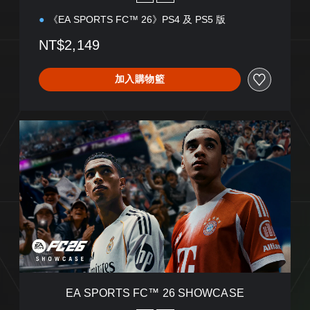
《EA SPORTS FC™ 26》PS4 及 PS5 版
NT$2,149
加入購物籃
E
A
S
P
O
R
T
S
F
C
™
2
6
EA SPORTS FC™ 26 SHOWCASE
S