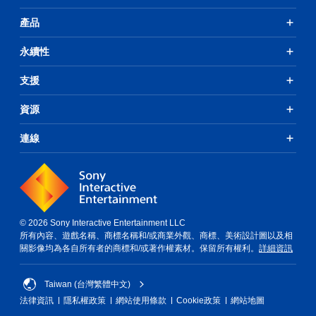
往
選
產品
單
。
永續性
無
支援
須
動
資源
態
控
連線
制
項
即
可
遊
玩
© 2026 Sony Interactive Entertainment LLC
您
所有內容、遊戲名稱、商標名稱和/或商業外觀、商標、美術設計圖以及相
無
關影像均為各自所有者的商標和/或著作權素材。保留所有權利。
詳細資訊
需
使
用
Taiwan (台灣繁體中文)
動
法律資訊
隱私權政策
網站使用條款
Cookie政策
網站地圖
態