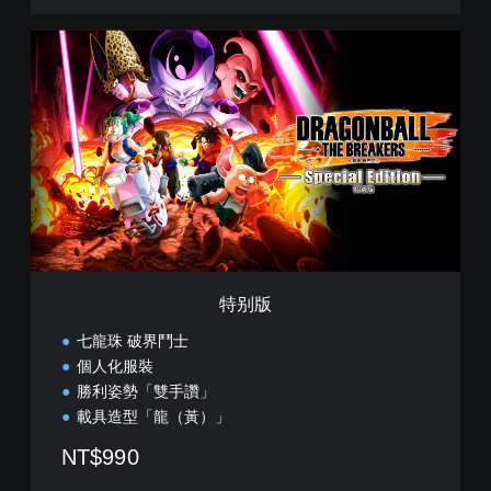
特
别
版
特别版
七龍珠 破界鬥士
個人化服裝
勝利姿勢「雙手讚」
載具造型「龍（黃）」
NT$990