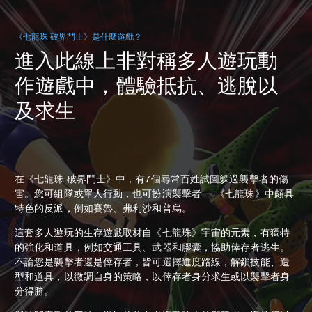
《七龍珠 破界鬥士》是什麼遊戲？
進入此線上非對稱多人遊玩動
作遊戲中，體驗抵抗、逃脫以
及求生
在《七龍珠 破界鬥士》中，有7個尋常百姓試圖躲過襲擊者的傷
害。您可組隊或單人行動，也可扮演襲擊者──《七龍珠》中頗具
特色的反派，例如賽魯、弗利沙和普烏。
這套多人遊玩的生存遊戲取材自《七龍珠》宇宙的元素，有獨特
的強化和道具，例如交通工具、武器和膠囊，協助倖存者逃生。
不論您是襲擊者還是倖存者，皆可選擇進度路線，解鎖技能、造
型和道具，以微調自身的策略，以倖存者身分求生或以襲擊者身
分得勝。