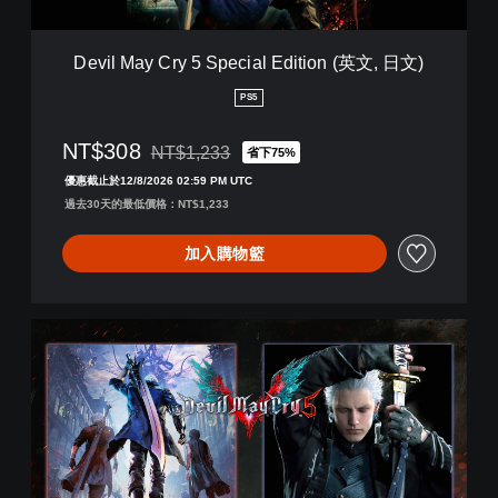
y
5
S
Devil May Cry 5 Special Edition (英文, 日文)
p
e
PS5
c
i
NT$308
NT$1,233
省下75%
a
折扣前原價為NT$1,233
l
優惠截止於12/8/2026 02:59 PM UTC
E
過去30天的最低價格：NT$1,233
d
i
加入購物籃
t
i
o
n
D
(
e
英
v
文
i
,
l
日
M
文
a
)
y