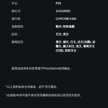
文
平台:
PS5
)
推出日:
11/11/2020
發行商:
CAPCOM ASIA
遊戲類型:
動作, 特殊遊戲
語音:
日文, 英文
畫面語言:
俄文, 德文, 日文, 法文(法國), 波
蘭文, 義大利文, 英文, 葡萄牙文
(巴西), 西班牙文
購買或使用本內容需遵守PlayStation使用條款。
* 以上資料如有任何修改，恕不另行通知。
* 此遊戲/內容可能不會在某些國家或地區或以某些語言提供。