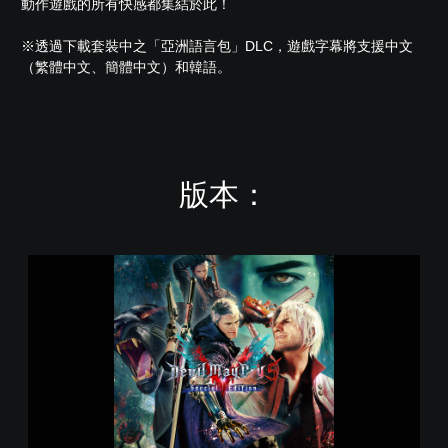
動作遊戲的所有快感都集結於此！
※透過下載套裝中之「亞洲語言包」DLC，遊戲字幕將支援中文
（繁體中文、簡體中文）和韓語。
版本：
D
e
v
i
l
M
a
y
C
r