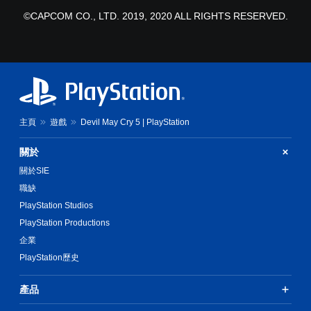
©CAPCOM CO., LTD. 2019, 2020 ALL RIGHTS RESERVED.
主頁
遊戲
Devil May Cry 5 | PlayStation
關於
關於SIE
職缺
PlayStation Studios
PlayStation Productions
企業
PlayStation歷史
產品