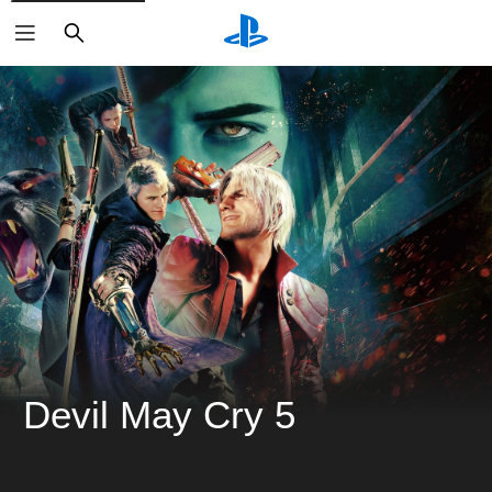
搜
尋
Devil May Cry 5