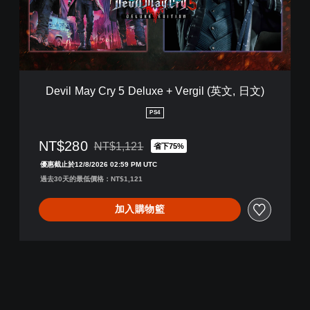
a
y
C
r
y
5
D
Devil May Cry 5 Deluxe + Vergil (英文, 日文)
e
l
PS4
u
x
NT$280
NT$1,121
省下75%
e
折扣前原價為NT$1,121
+
優惠截止於12/8/2026 02:59 PM UTC
V
過去30天的最低價格：NT$1,121
e
r
加入購物籃
g
i
l
(
英
文
,
日