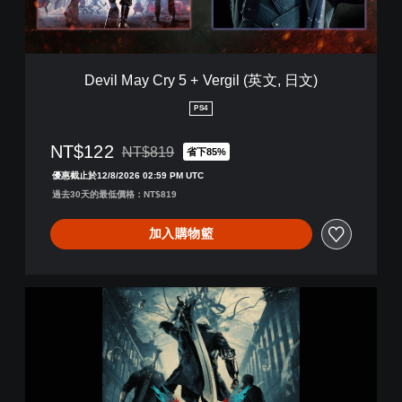
C
r
y
5
+
Devil May Cry 5 + Vergil (英文, 日文)
V
e
PS4
r
g
NT$122
NT$819
省下85%
i
折扣前原價為NT$819
l
優惠截止於12/8/2026 02:59 PM UTC
(
過去30天的最低價格：NT$819
英
文
加入購物籃
,
日
文
)
D
e
v
i
l
M
a