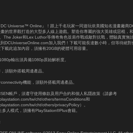
C Universe™ Online』！跟上千名玩家一同遊玩依美國知名漫畫廠商DC 
畫的世界觀打造的大型多人線上遊戲。塑造你專屬的強大英雄或惡棍，和Ba
an、The Joker和Lex Luthor等傳奇角色並肩作戰或敵對抗戰，體驗真實
DCUniverseOnline.com加入我們！下載可能長達數小時，但等待絕
下載此追加內容，須擁有20GB的硬體可用容量。
HD 1080p輸出須具備1080p原始解析度。
作，須額外搭載周邊產品。
erconnectivity機能，須額外搭載周邊產品。
和SEN帳戶，須遵守使用條款及用戶合約和個人私隱政策（請參考
a.playstation.com/tw/cht/others/termsConditions和
a.playstation.com/tw/cht/others/privacyPolicy）。
多人模式，須擁有PlayStation®Plus會籍。
：