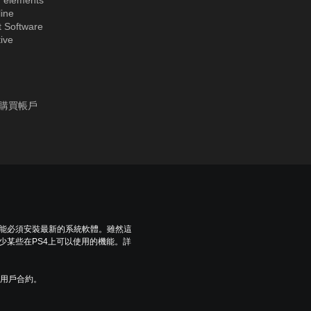
r elements
ine
t Software
tive
以購買帳戶
可能必須安裝最新的系統軟體。雖然這
少某些在PS4上可以使用的機能。詳
及用戶合約。