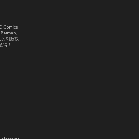
Comics
tman、
無比的刺激戰
對值得！