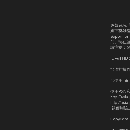
免費遊玩『D
旗下英雄漫
Superm
鬥。現在就到
請注意：欲
以Full 
欲遙控操
欲使用Int
使用PSN
http://asi
http://asi
*欲使用線上
Copyright