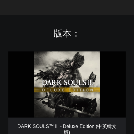
版本：
D
A
R
K
S
O
U
L
S
™
I
I
I
DARK SOULS™ III - Deluxe Edition (中英韓文
-
版)
D