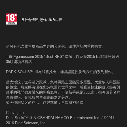
反社會情節, 恐怖, 暴力內容
※另有包含此單獨商品內容的套裝包。請注意切勿重複購買。
─贏得gamescom 2015 "Best RPG" 獎項，以及於2015 E3展獲得超過
35項獎項及提名─
DARK SOULS™ III為即將推出，極具話題性及代表性的系列新作。
當火漸熄，世界趨於毀滅，您將再踏上面臨更多磨難、大量敵人與難關
的旅途。玩家將沉浸在史詩氛圍的世界之中，感受更快速的遊玩節奏與
棘手的戰鬥強度帶來的黑暗氣息。不論新手或是老玩家，都將因著名的
遊戲體驗、實境般的遊戲畫面為之著迷。
如今僅剩餘火尚存……作好準備，再次擁抱黑暗！
Copyright：
Dark Souls™ Ⅲ & ©BANDAI NAMCO Entertainment Inc. / ©2011-
2016 FromSoftware, Inc.