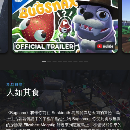
遊戲概覽
人如其食
《Bugsnax》將帶你前往 Snaktooth 島展開異想天開的冒險，島
上生活著著傳說中的半蟲半點心生物 Bugsnax。你受到勇敢無畏
的探險家 Elizabert Megafig 所邀來到這座島上，卻發現找你來的